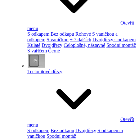
Otevřít
menu
S odkapem
Bez odkapu
Rohové
S vaničkou a
odkapem
S vaničkou
+ 7 dalších
Dvojdřezy s odkapem
Kulaté
Dvojdřezy
Celoplošné, nástavné
Spodní montáž
S vařičem
Černé
Tectonitové dřezy
Otevřít
menu
S odkapem
Bez odkapu
Dvojdřezy
S odkapem a
vaničkou
Spodní montáž