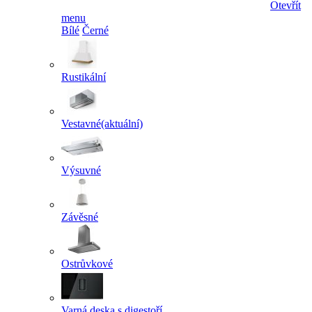
Otevřít
menu
Bílé
Černé
Rustikální
Vestavné
(aktuální)
Výsuvné
Závěsné
Ostrůvkové
Varná deska s digestoří