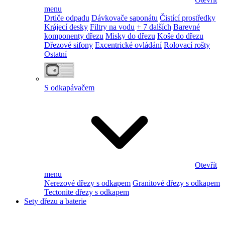
menu
Drtiče odpadu
Dávkovače saponátu
Čistící prostředky
Krájecí desky
Filtry na vodu
+ 7 dalších
Barevné
komponenty dřezu
Misky do dřezu
Koše do dřezu
Dřezové sifony
Excentrické ovládání
Rolovací rošty
Ostatní
S odkapávačem
Otevřít
menu
Nerezové dřezy s odkapem
Granitové dřezy s odkapem
Tectonite dřezy s odkapem
Sety dřezu a baterie