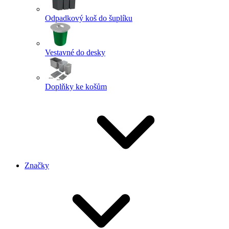
Odpadkový koš do šuplíku
Vestavné do desky
Doplňky ke košům
Značky