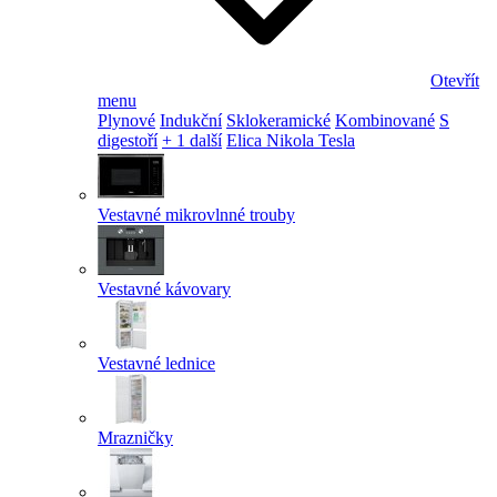
Otevřít
menu
Plynové
Indukční
Sklokeramické
Kombinované
S
digestoří
+ 1 další
Elica Nikola Tesla
Vestavné mikrovlnné trouby
Vestavné kávovary
Vestavné lednice
Mrazničky