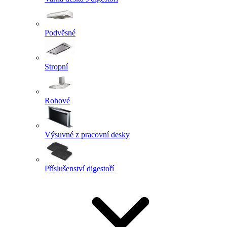
Podvěsné
Stropní
Rohové
Výsuvné z pracovní desky
Příslušenství digestoří