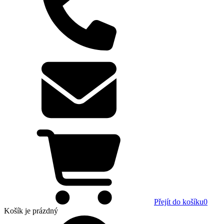
Přejít do košíku
0
Košík
je prázdný