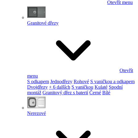
Otevřít menu
Granitové dřezy
Otevřít
menu
S odkapem
Jednodřezy
Rohové
S vaničkou a odkapem
Dvojdřezy
+ 6 dalších
S vaničkou
Kulaté
Spodní
montáž
Granitový dřez s baterií
Černé
Bílé
Nerezové