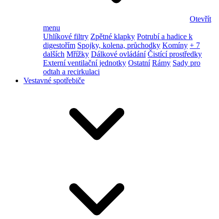
Otevřít
menu
Uhlíkové filtry
Zpětné klapky
Potrubí a hadice k
digestořím
Spojky, kolena, průchodky
Komíny
+ 7
dalších
Mřížky
Dálkové ovládání
Čistící prostředky
Externí ventilační jednotky
Ostatní
Rámy
Sady pro
odtah a recirkulaci
Vestavné spotřebiče