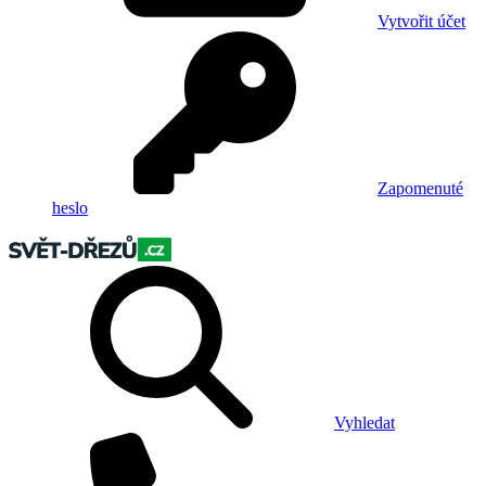
Vytvořit účet
Zapomenuté
heslo
Vyhledat