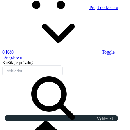
Přejít do košíku
0 Kč
0
Toggle
Dropdown
Košík
je prázdný
Vyhledat