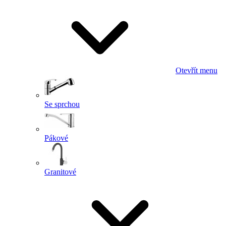
Otevřít menu
Se sprchou
Pákové
Granitové