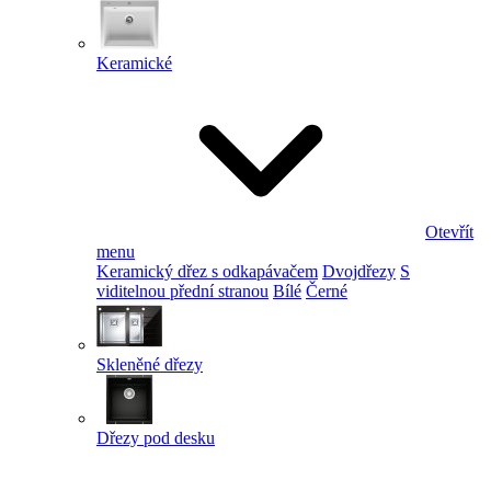
Keramické
Otevřít
menu
Keramický dřez s odkapávačem
Dvojdřezy
S
viditelnou přední stranou
Bílé
Černé
Skleněné dřezy
Dřezy pod desku