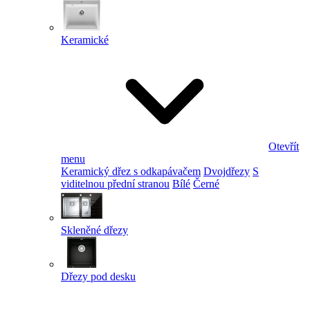
Keramické
Otevřít
menu
Keramický dřez s odkapávačem
Dvojdřezy
S
viditelnou přední stranou
Bílé
Černé
Skleněné dřezy
Dřezy pod desku