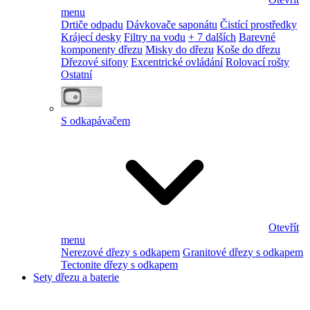
menu
Drtiče odpadu
Dávkovače saponátu
Čistící prostředky
Krájecí desky
Filtry na vodu
+ 7 dalších
Barevné
komponenty dřezu
Misky do dřezu
Koše do dřezu
Dřezové sifony
Excentrické ovládání
Rolovací rošty
Ostatní
S odkapávačem
Otevřít
menu
Nerezové dřezy s odkapem
Granitové dřezy s odkapem
Tectonite dřezy s odkapem
Sety dřezu a baterie