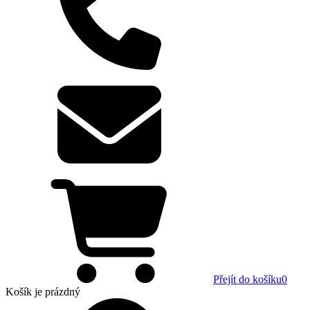
Přejít do košíku
0
Košík
je prázdný