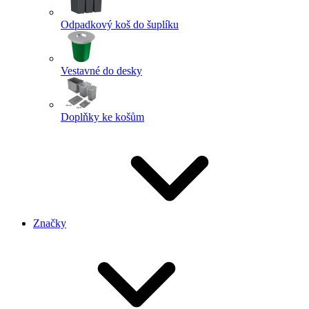
Odpadkový koš do šuplíku
Vestavné do desky
Doplňky ke košům
Značky