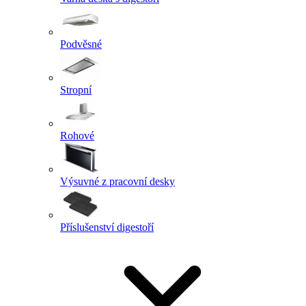
Podvěsné
Stropní
Rohové
Výsuvné z pracovní desky
Příslušenství digestoří