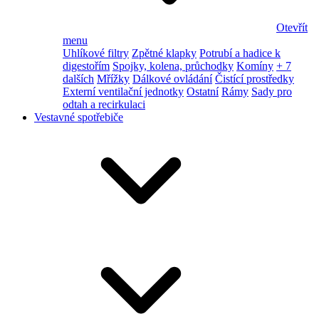
Otevřít
menu
Uhlíkové filtry
Zpětné klapky
Potrubí a hadice k
digestořím
Spojky, kolena, průchodky
Komíny
+ 7
dalších
Mřížky
Dálkové ovládání
Čistící prostředky
Externí ventilační jednotky
Ostatní
Rámy
Sady pro
odtah a recirkulaci
Vestavné spotřebiče