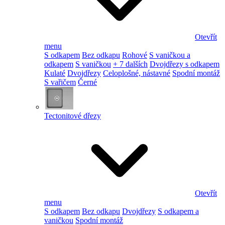
Otevřít
menu
S odkapem
Bez odkapu
Rohové
S vaničkou a
odkapem
S vaničkou
+ 7 dalších
Dvojdřezy s odkapem
Kulaté
Dvojdřezy
Celoplošné, nástavné
Spodní montáž
S vařičem
Černé
Tectonitové dřezy
Otevřít
menu
S odkapem
Bez odkapu
Dvojdřezy
S odkapem a
vaničkou
Spodní montáž