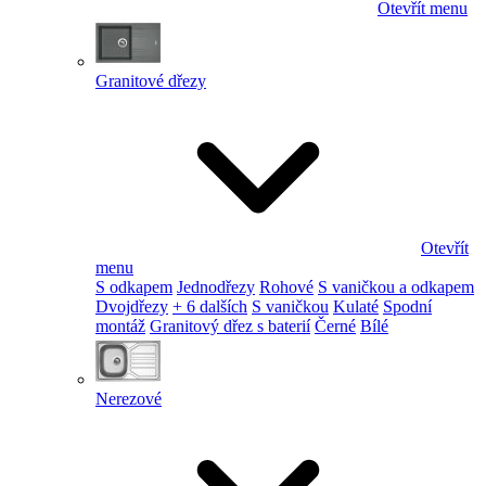
Otevřít menu
Granitové dřezy
Otevřít
menu
S odkapem
Jednodřezy
Rohové
S vaničkou a odkapem
Dvojdřezy
+ 6 dalších
S vaničkou
Kulaté
Spodní
montáž
Granitový dřez s baterií
Černé
Bílé
Nerezové