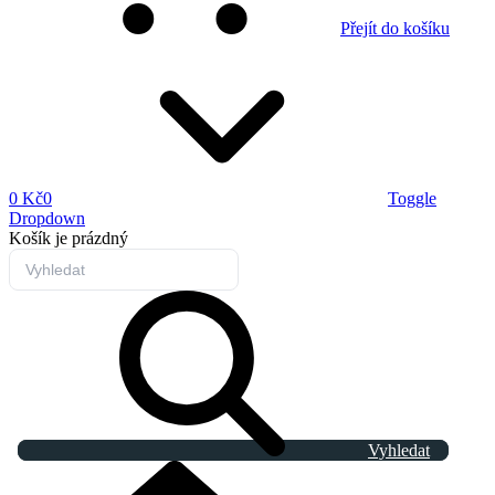
Přejít do košíku
0 Kč
0
Toggle
Dropdown
Košík
je prázdný
Vyhledat