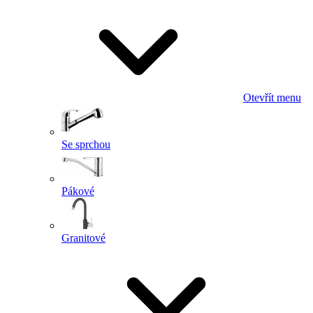
Otevřít menu
Se sprchou
Pákové
Granitové