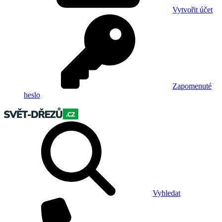
Vytvořit účet
Zapomenuté
heslo
Vyhledat