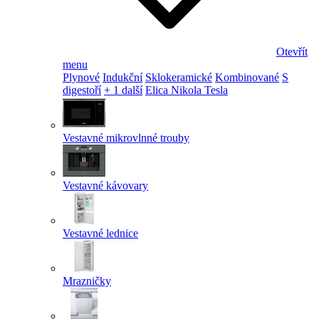
Otevřít
menu
Plynové
Indukční
Sklokeramické
Kombinované
S
digestoří
+ 1 další
Elica Nikola Tesla
Vestavné mikrovlnné trouby
Vestavné kávovary
Vestavné lednice
Mrazničky