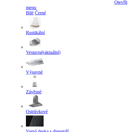
Otevřít
menu
Bílé
Černé
Rustikální
Vestavné
(aktuální)
Výsuvné
Závěsné
Ostrůvkové
Varná deska s digestoří