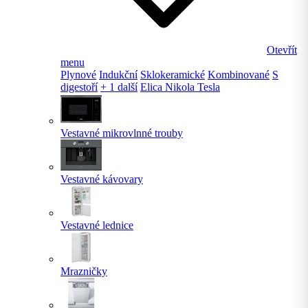
Otevřít
menu
Plynové
Indukční
Sklokeramické
Kombinované
S
digestoří
+ 1 další
Elica Nikola Tesla
Vestavné mikrovlnné trouby
Vestavné kávovary
Vestavné lednice
Mrazničky