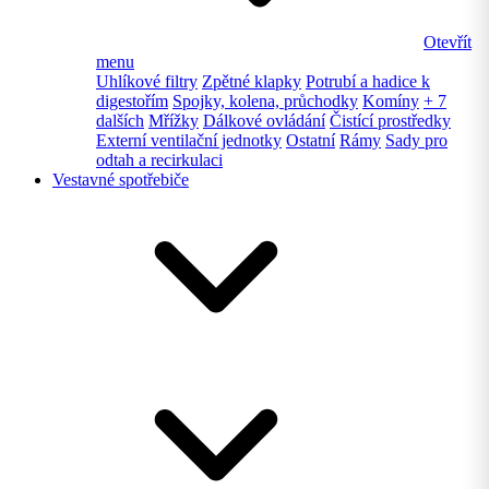
Otevřít
menu
Uhlíkové filtry
Zpětné klapky
Potrubí a hadice k
digestořím
Spojky, kolena, průchodky
Komíny
+ 7
dalších
Mřížky
Dálkové ovládání
Čistící prostředky
Externí ventilační jednotky
Ostatní
Rámy
Sady pro
odtah a recirkulaci
Vestavné spotřebiče