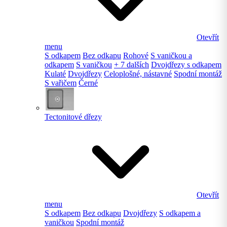
Otevřít
menu
S odkapem
Bez odkapu
Rohové
S vaničkou a
odkapem
S vaničkou
+ 7 dalších
Dvojdřezy s odkapem
Kulaté
Dvojdřezy
Celoplošné, nástavné
Spodní montáž
S vařičem
Černé
Tectonitové dřezy
Otevřít
menu
S odkapem
Bez odkapu
Dvojdřezy
S odkapem a
vaničkou
Spodní montáž