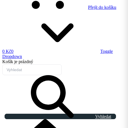
Přejít do košíku
0 Kč
0
Toggle
Dropdown
Košík
je prázdný
Vyhledat