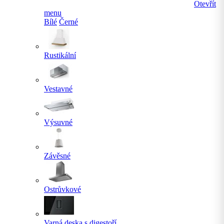
Otevřít
menu
Bílé
Černé
Rustikální
Vestavné
Výsuvné
Závěsné
Ostrůvkové
Varná deska s digestoří