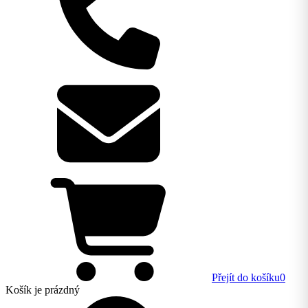
Přejít do košíku
0
Košík
je prázdný