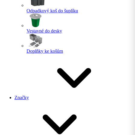
Odpadkový koš do šuplíku
Vestavné do desky
Doplňky ke košům
Značky