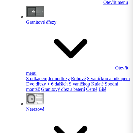
Otevřít menu
Granitové dřezy
Otevřít
menu
S odkapem
Jednodřezy
Rohové
S vaničkou a odkapem
Dvojdřezy
+ 6 dalších
S vaničkou
Kulaté
Spodní
montáž
Granitový dřez s baterií
Černé
Bílé
Nerezové