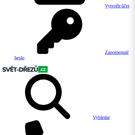
Vytvořit účet
Zapomenuté
heslo
Vyhledat