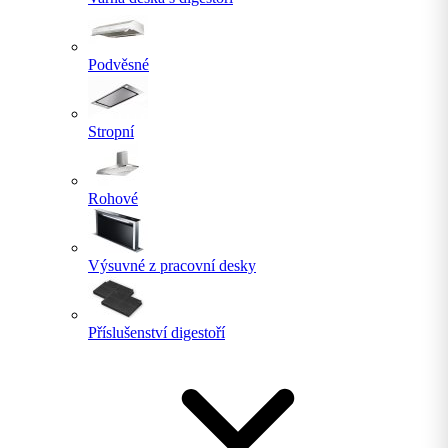
Podvěsné
Stropní
Rohové
Výsuvné z pracovní desky
Příslušenství digestoří