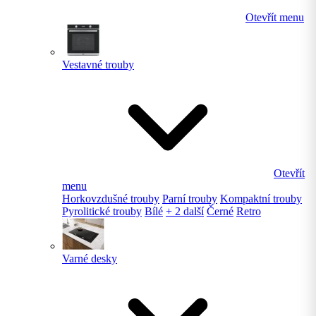
Otevřít menu
Vestavné trouby
Otevřít
menu
Horkovzdušné trouby
Parní trouby
Kompaktní trouby
Pyrolitické trouby
Bílé
+ 2 další
Černé
Retro
Varné desky