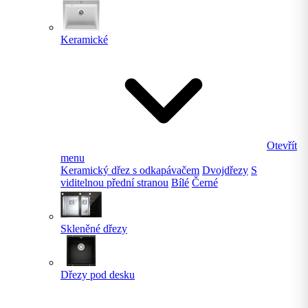
Keramické
Otevřít
menu
Keramický dřez s odkapávačem
Dvojdřezy
S
viditelnou přední stranou
Bílé
Černé
Skleněné dřezy
Dřezy pod desku