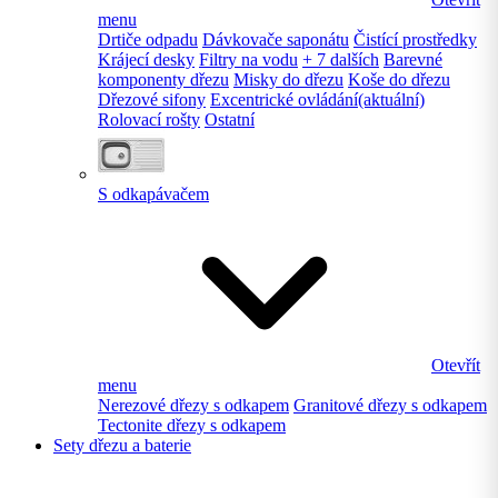
menu
Drtiče odpadu
Dávkovače saponátu
Čistící prostředky
Krájecí desky
Filtry na vodu
+ 7 dalších
Barevné
komponenty dřezu
Misky do dřezu
Koše do dřezu
Dřezové sifony
Excentrické ovládání
(aktuální)
Rolovací rošty
Ostatní
S odkapávačem
Otevřít
menu
Nerezové dřezy s odkapem
Granitové dřezy s odkapem
Tectonite dřezy s odkapem
Sety dřezu a baterie