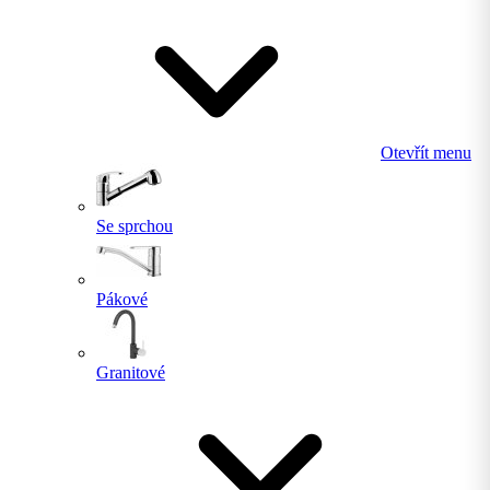
Otevřít menu
Se sprchou
Pákové
Granitové