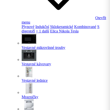
Otevřít
menu
Plynové
Indukční
Sklokeramické
Kombinované
S
digestoří
+ 1 další
Elica Nikola Tesla
Vestavné mikrovlnné trouby
Vestavné kávovary
Vestavné lednice
Mrazničky