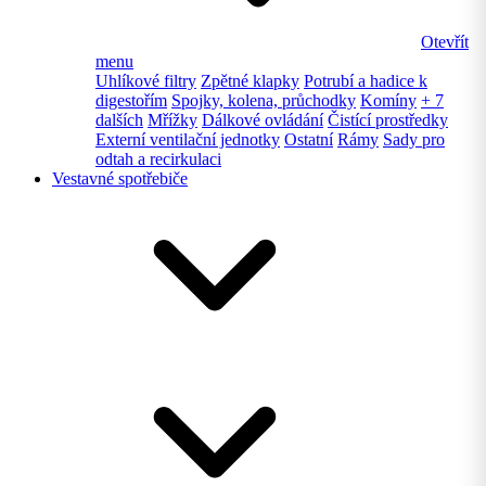
Otevřít
menu
Uhlíkové filtry
Zpětné klapky
Potrubí a hadice k
digestořím
Spojky, kolena, průchodky
Komíny
+ 7
dalších
Mřížky
Dálkové ovládání
Čistící prostředky
Externí ventilační jednotky
Ostatní
Rámy
Sady pro
odtah a recirkulaci
Vestavné spotřebiče