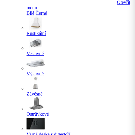
Otevřít
menu
Bílé
Černé
Rustikální
Vestavné
Výsuvné
Závěsné
Ostrůvkové
Varná deska s digestoří