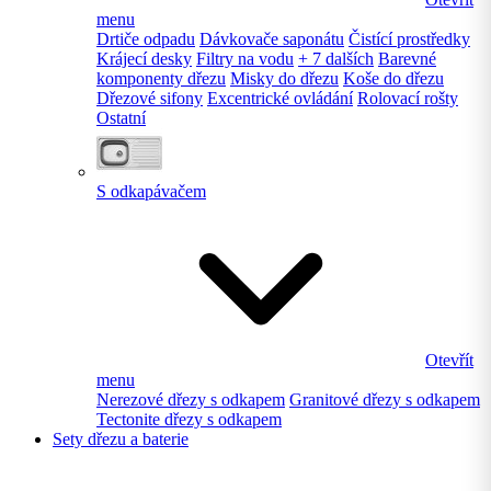
menu
Drtiče odpadu
Dávkovače saponátu
Čistící prostředky
Krájecí desky
Filtry na vodu
+ 7 dalších
Barevné
komponenty dřezu
Misky do dřezu
Koše do dřezu
Dřezové sifony
Excentrické ovládání
Rolovací rošty
Ostatní
S odkapávačem
Otevřít
menu
Nerezové dřezy s odkapem
Granitové dřezy s odkapem
Tectonite dřezy s odkapem
Sety dřezu a baterie