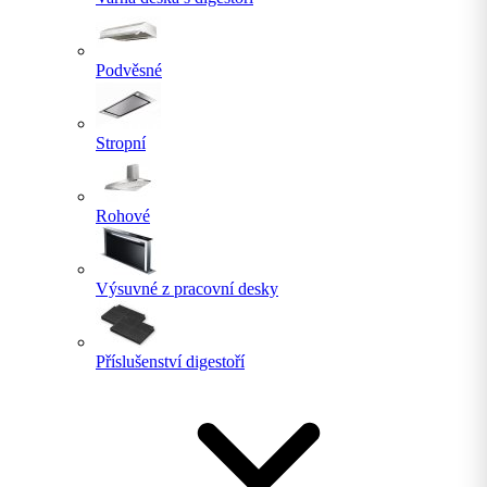
Podvěsné
Stropní
Rohové
Výsuvné z pracovní desky
Příslušenství digestoří