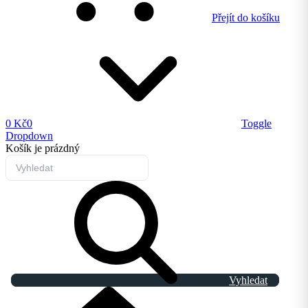
Přejít do košíku
0 Kč
0
Toggle
Dropdown
Košík
je prázdný
Vyhledat