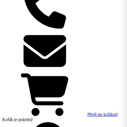
Přejít do košíku
0
Košík
je prázdný