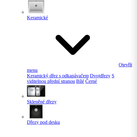
Keramické
Otevřít
menu
Keramický dřez s odkapávačem
Dvojdřezy
S
viditelnou přední stranou
Bílé
Černé
Skleněné dřezy
Dřezy pod desku