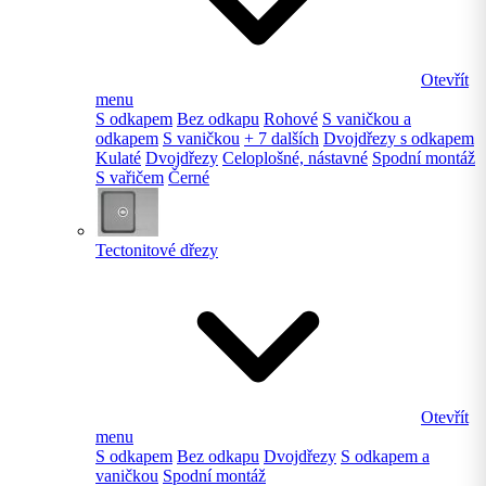
Otevřít
menu
S odkapem
Bez odkapu
Rohové
S vaničkou a
odkapem
S vaničkou
+ 7 dalších
Dvojdřezy s odkapem
Kulaté
Dvojdřezy
Celoplošné, nástavné
Spodní montáž
S vařičem
Černé
Tectonitové dřezy
Otevřít
menu
S odkapem
Bez odkapu
Dvojdřezy
S odkapem a
vaničkou
Spodní montáž