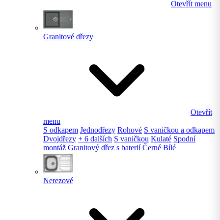
Otevřít menu
Granitové dřezy
Otevřít
menu
S odkapem
Jednodřezy
Rohové
S vaničkou a odkapem
Dvojdřezy
+ 6 dalších
S vaničkou
Kulaté
Spodní
montáž
Granitový dřez s baterií
Černé
Bílé
Nerezové