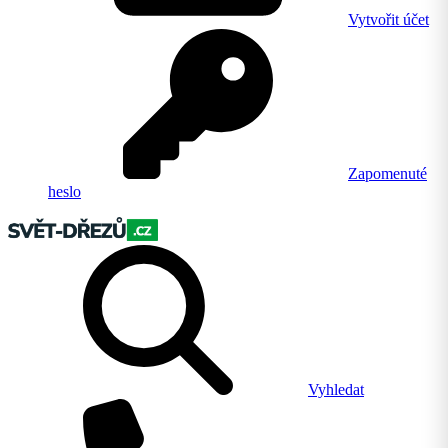
Vytvořit účet
Zapomenuté
heslo
Vyhledat