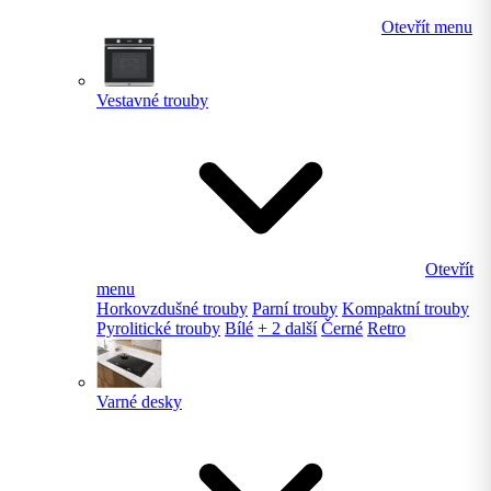
Otevřít menu
Vestavné trouby
Otevřít
menu
Horkovzdušné trouby
Parní trouby
Kompaktní trouby
Pyrolitické trouby
Bílé
+ 2 další
Černé
Retro
Varné desky