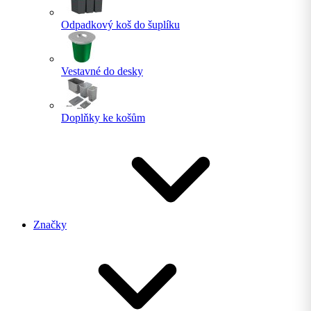
Odpadkový koš do šuplíku
Vestavné do desky
Doplňky ke košům
Značky