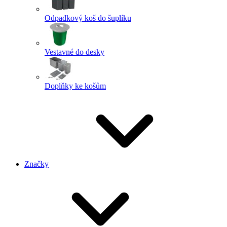
Odpadkový koš do šuplíku
Vestavné do desky
Doplňky ke košům
Značky