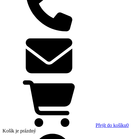
Přejít do košíku
0
Košík
je prázdný