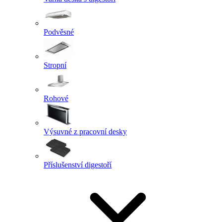
Podvěsné
Stropní
Rohové
Výsuvné z pracovní desky
Příslušenství digestoří