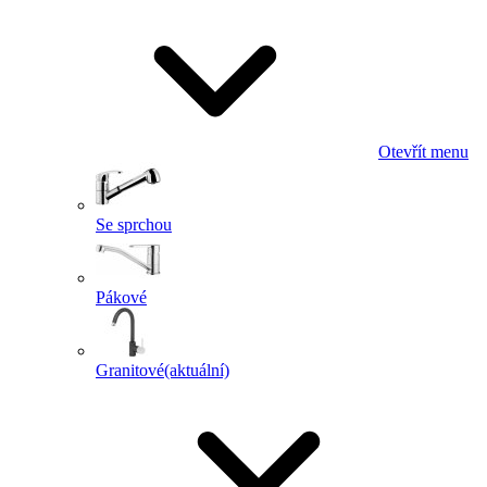
Otevřít menu
Se sprchou
Pákové
Granitové
(aktuální)