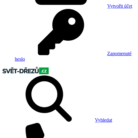
Vytvořit účet
Zapomenuté
heslo
Vyhledat