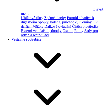
Otevřít
menu
Uhlíkové filtry
Zpětné klapky
Potrubí a hadice k
digestořím
Spojky, kolena, průchodky
Komíny
+ 7
dalších
Mřížky
Dálkové ovládání
Čistící prostředky
Externí ventilační jednotky
Ostatní
Rámy
Sady pro
odtah a recirkulaci
Vestavné spotřebiče