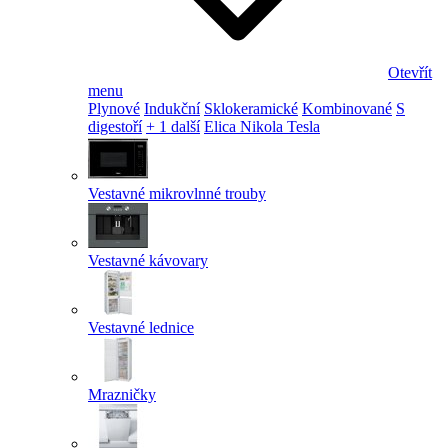
Otevřít
menu
Plynové
Indukční
Sklokeramické
Kombinované
S
digestoří
+ 1 další
Elica Nikola Tesla
Vestavné mikrovlnné trouby
Vestavné kávovary
Vestavné lednice
Mrazničky