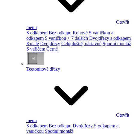
Otevřít
menu
S odkapem
Bez odkapu
Rohové
S vaničkou a
odkapem
S vaničkou
+ 7 dalších
Dvojdřezy s odkapem
Kulaté
Dvojdřezy
Celoplošné, nástavné
Spodní montáž
S vařičem
Černé
Tectonitové dřezy
Otevřít
menu
S odkapem
Bez odkapu
Dvojdřezy
S odkapem a
vaničkou
Spodní montáž