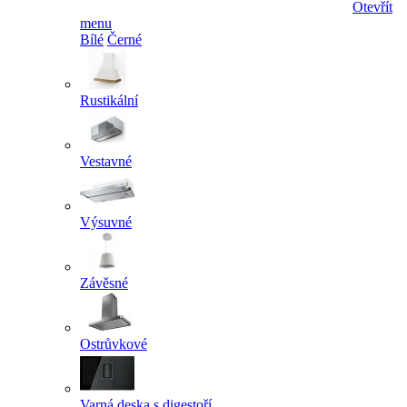
Otevřít
menu
Bílé
Černé
Rustikální
Vestavné
Výsuvné
Závěsné
Ostrůvkové
Varná deska s digestoří