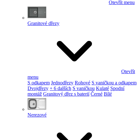
Otevřít menu
Granitové dřezy
Otevřít
menu
S odkapem
Jednodřezy
Rohové
S vaničkou a odkapem
Dvojdřezy
+ 6 dalších
S vaničkou
Kulaté
Spodní
montáž
Granitový dřez s baterií
Černé
Bílé
Nerezové