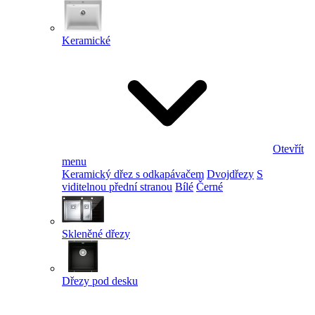
Keramické
Otevřít
menu
Keramický dřez s odkapávačem
Dvojdřezy
S
viditelnou přední stranou
Bílé
Černé
Skleněné dřezy
Dřezy pod desku