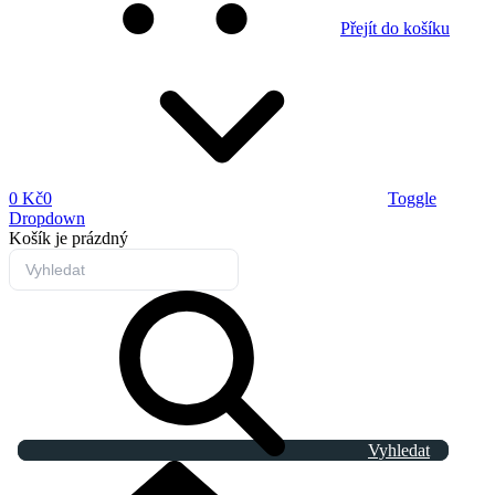
Přejít do košíku
0 Kč
0
Toggle
Dropdown
Košík
je prázdný
Vyhledat