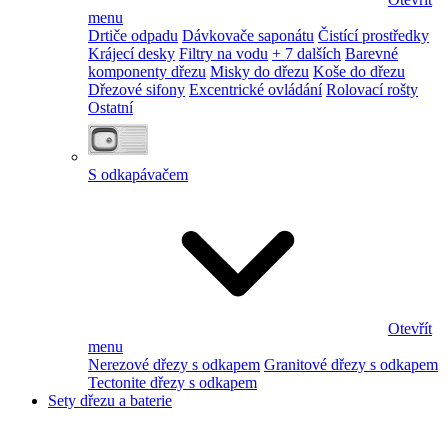
menu
Drtiče odpadu
Dávkovače saponátu
Čistící prostředky
Krájecí desky
Filtry na vodu
+ 7 dalších
Barevné
komponenty dřezu
Misky do dřezu
Koše do dřezu
Dřezové sifony
Excentrické ovládání
Rolovací rošty
Ostatní
S odkapávačem
Otevřít
menu
Nerezové dřezy s odkapem
Granitové dřezy s odkapem
Tectonite dřezy s odkapem
Sety dřezu a baterie