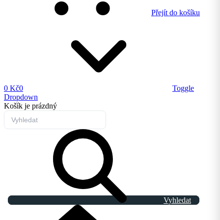
Přejít do košíku
0 Kč
0
Toggle
Dropdown
Košík
je prázdný
Vyhledat