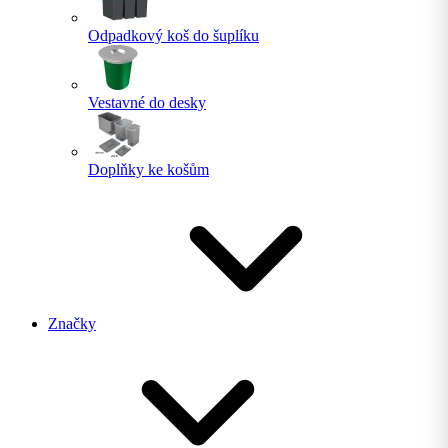
Odpadkový koš do šuplíku
Vestavné do desky
Doplňky ke košům
Značky