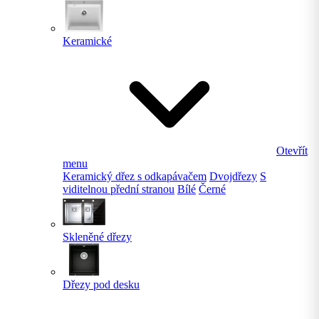
Keramické
Otevřít
menu
Keramický dřez s odkapávačem
Dvojdřezy
S
viditelnou přední stranou
Bílé
Černé
Skleněné dřezy
Dřezy pod desku