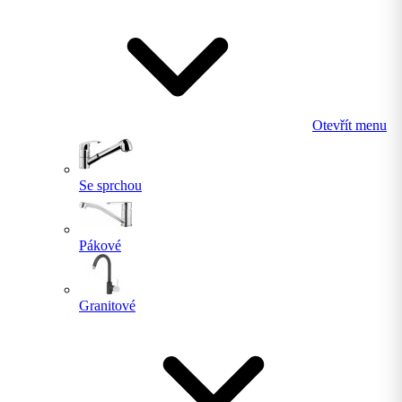
Otevřít menu
Se sprchou
Pákové
Granitové