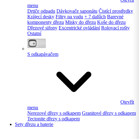
menu
Drtiče odpadu
Dávkovače saponátu
Čistící prostředky
Krájecí desky
Filtry na vodu
+ 7 dalších
Barevné
komponenty dřezu
Misky do dřezu
Koše do dřezu
Dřezové sifony
Excentrické ovládání
Rolovací rošty
Ostatní
S odkapávačem
Otevřít
menu
Nerezové dřezy s odkapem
Granitové dřezy s odkapem
Tectonite dřezy s odkapem
Sety dřezu a baterie