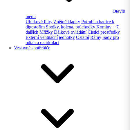
Otevřít
menu
Uhlíkové filtry
Zpětné klapky
Potrubí a hadice k
digestořím
Spojky, kolena, průchodky
Komíny
+ 7
dalších
Mřížky
Dálkové ovládání
Čistící prostředky
Externí ventilační jednotky
Ostatní
Rámy
Sady pro
odtah a recirkulaci
Vestavné spotřebiče