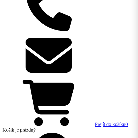
Přejít do košíku
0
Košík
je prázdný