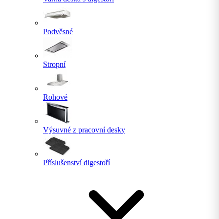
Podvěsné
Stropní
Rohové
Výsuvné z pracovní desky
Příslušenství digestoří