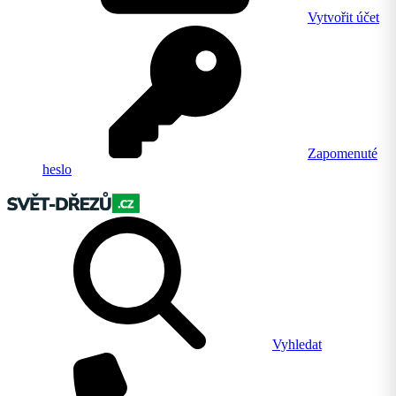
Vytvořit účet
Zapomenuté
heslo
Vyhledat