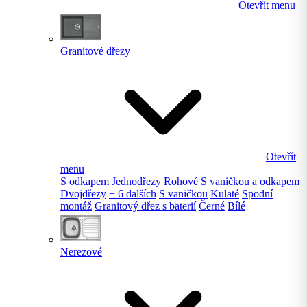
Otevřít menu
Granitové dřezy
Otevřít
menu
S odkapem
Jednodřezy
Rohové
S vaničkou a odkapem
Dvojdřezy
+ 6 dalších
S vaničkou
Kulaté
Spodní
montáž
Granitový dřez s baterií
Černé
Bílé
Nerezové