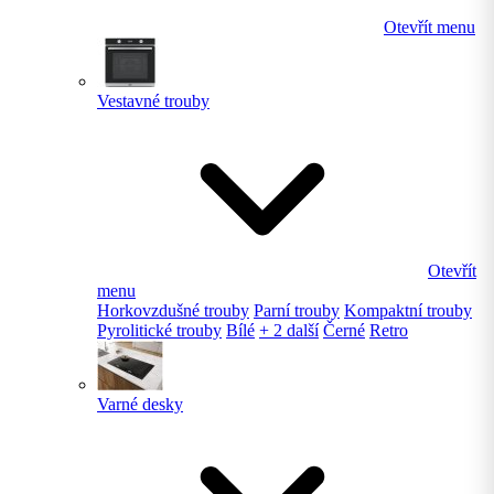
Otevřít menu
Vestavné trouby
Otevřít
menu
Horkovzdušné trouby
Parní trouby
Kompaktní trouby
Pyrolitické trouby
Bílé
+ 2 další
Černé
Retro
Varné desky