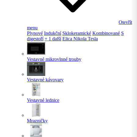
Otevřít
menu
Plynové
Indukční
Sklokeramické
Kombinované
S
digestoří
+ 1 další
Elica Nikola Tesla
Vestavné mikrovlnné trouby
Vestavné kávovary
Vestavné lednice
Mrazničky