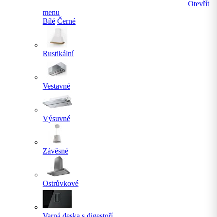
Otevřít
menu
Bílé
Černé
Rustikální
Vestavné
Výsuvné
Závěsné
Ostrůvkové
Varná deska s digestoří