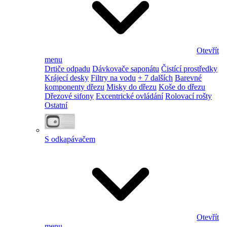
Otevřít
menu
Drtiče odpadu
Dávkovače saponátu
Čistící prostředky
Krájecí desky
Filtry na vodu
+ 7 dalších
Barevné
komponenty dřezu
Misky do dřezu
Koše do dřezu
Dřezové sifony
Excentrické ovládání
Rolovací rošty
Ostatní
S odkapávačem
Otevřít
menu