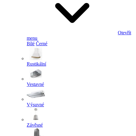
Otevřít
menu
Bílé
Černé
Rustikální
Vestavné
Výsuvné
Závěsné