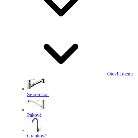
Otevřít menu
Se sprchou
Pákové
Granitové