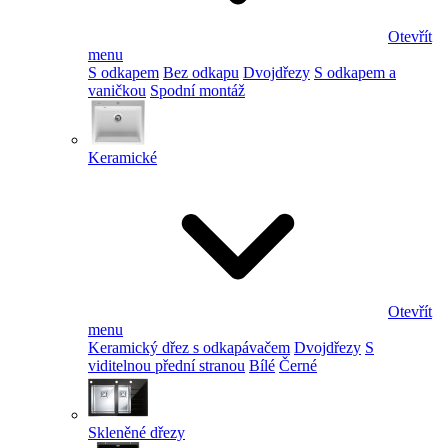
Otevřít
menu
S odkapem
Bez odkapu
Dvojdřezy
S odkapem a
vaničkou
Spodní montáž
Keramické
Otevřít
menu
Keramický dřez s odkapávačem
Dvojdřezy
S
viditelnou přední stranou
Bílé
Černé
Skleněné dřezy