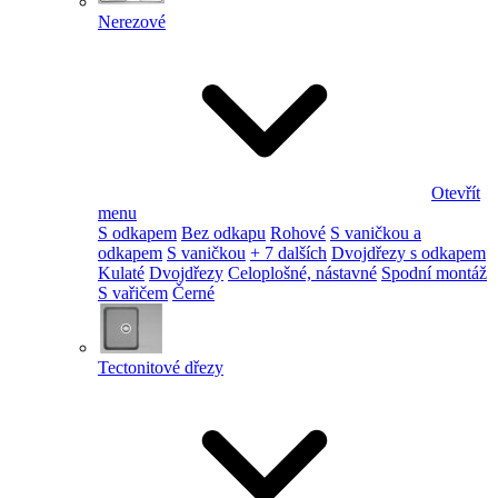
Nerezové
Otevřít
menu
S odkapem
Bez odkapu
Rohové
S vaničkou a
odkapem
S vaničkou
+ 7 dalších
Dvojdřezy s odkapem
Kulaté
Dvojdřezy
Celoplošné, nástavné
Spodní montáž
S vařičem
Černé
Tectonitové dřezy