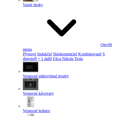
Varné desky
Otevřít
menu
Plynové
Indukční
Sklokeramické
Kombinované
S
digestoří
+ 1 další
Elica Nikola Tesla
Vestavné mikrovlnné trouby
Vestavné kávovary
Vestavné lednice