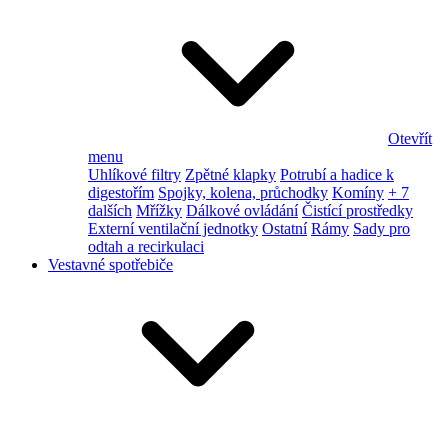
Otevřít
menu
Uhlíkové filtry
Zpětné klapky
Potrubí a hadice k
digestořím
Spojky, kolena, průchodky
Komíny
+ 7
dalších
Mřížky
Dálkové ovládání
Čistící prostředky
Externí ventilační jednotky
Ostatní
Rámy
Sady pro
odtah a recirkulaci
Vestavné spotřebiče