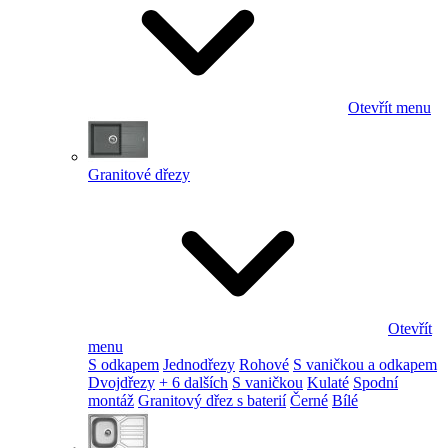
Otevřít menu
Granitové dřezy
Otevřít
menu
S odkapem
Jednodřezy
Rohové
S vaničkou a odkapem
Dvojdřezy
+ 6 dalších
S vaničkou
Kulaté
Spodní
montáž
Granitový dřez s baterií
Černé
Bílé