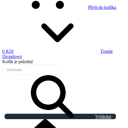
Přejít do košíku
0 Kč
0
Toggle
Dropdown
Košík
je prázdný
Vyhledat