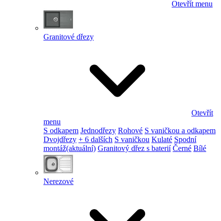
Otevřít menu
Granitové dřezy
Otevřít
menu
S odkapem
Jednodřezy
Rohové
S vaničkou a odkapem
Dvojdřezy
+ 6 dalších
S vaničkou
Kulaté
Spodní
montáž
(aktuální)
Granitový dřez s baterií
Černé
Bílé
Nerezové