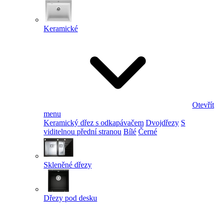
Keramické
Otevřít
menu
Keramický dřez s odkapávačem
Dvojdřezy
S
viditelnou přední stranou
Bílé
Černé
Skleněné dřezy
Dřezy pod desku