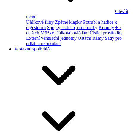
Otevřít
menu
Uhlíkové filtry
Zpětné klapky
Potrubí a hadice k
digestořím
Spojky, kolena, průchodky
Komíny
+ 7
dalších
Mřížky
Dálkové ovládání
Čistící prostředky
Externí ventilační jednotky
Ostatní
Rámy
Sady pro
odtah a recirkulaci
Vestavné spotřebiče