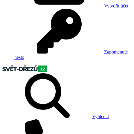
Vytvořit účet
Zapomenuté
heslo
Vyhledat