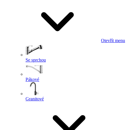
Otevřít menu
Se sprchou
Pákové
Granitové