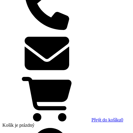
Přejít do košíku
0
Košík
je prázdný