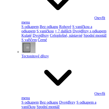
Otevřít
menu
S odkapem
Bez odkapu
Rohové
S vaničkou a
odkapem
S vaničkou
+ 7 dalších
Dvojdřezy s odkapem
Kulaté
Dvojdřezy
Celoplošné, nástavné
Spodní montáž
S vařičem
Černé
Tectonitové dřezy
Otevřít
menu
S odkapem
Bez odkapu
Dvojdřezy
S odkapem a
vaničkou
Spodní montáž