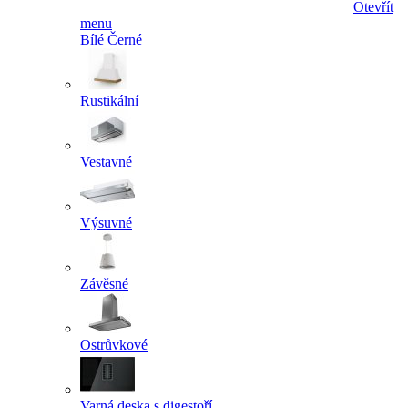
Otevřít
menu
Bílé
Černé
Rustikální
Vestavné
Výsuvné
Závěsné
Ostrůvkové
Varná deska s digestoří