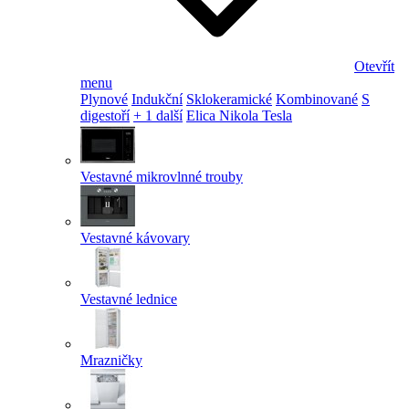
Otevřít
menu
Plynové
Indukční
Sklokeramické
Kombinované
S
digestoří
+ 1 další
Elica Nikola Tesla
Vestavné mikrovlnné trouby
Vestavné kávovary
Vestavné lednice
Mrazničky