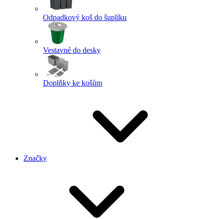
Odpadkový koš do šuplíku
Vestavné do desky
Doplňky ke košům
Značky