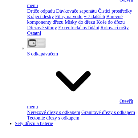
menu
Drtiče odpadu
Dávkovače saponátu
Čistící prostředky
Krájecí desky
Filtry na vodu
+ 7 dalších
Barevné
komponenty dřezu
Misky do dřezu
Koše do dřezu
Dřezové sifony
Excentrické ovládání
Rolovací rošty
Ostatní
S odkapávačem
Otevřít
menu
Nerezové dřezy s odkapem
Granitové dřezy s odkapem
Tectonite dřezy s odkapem
Sety dřezu a baterie