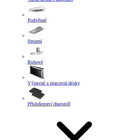
Podvěsné
Stropní
Rohové
Výsuvné z pracovní desky
Příslušenství digestoří