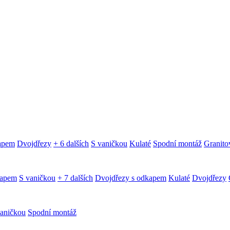
kapem
Dvojdřezy
+ 6 dalších
S vaničkou
Kulaté
Spodní montáž
Granitov
kapem
S vaničkou
+ 7 dalších
Dvojdřezy s odkapem
Kulaté
Dvojdřezy
aničkou
Spodní montáž