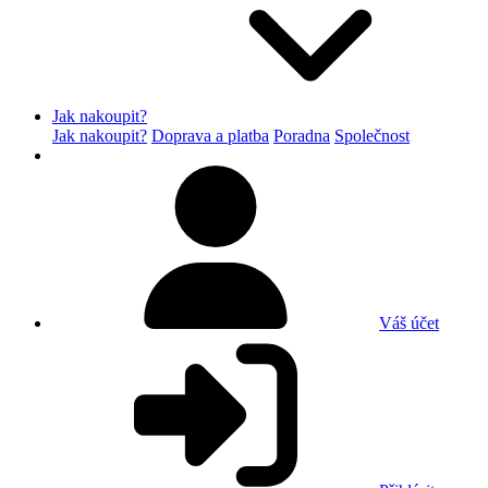
Jak nakoupit?
Jak nakoupit?
Doprava a platba
Poradna
Společnost
Váš účet