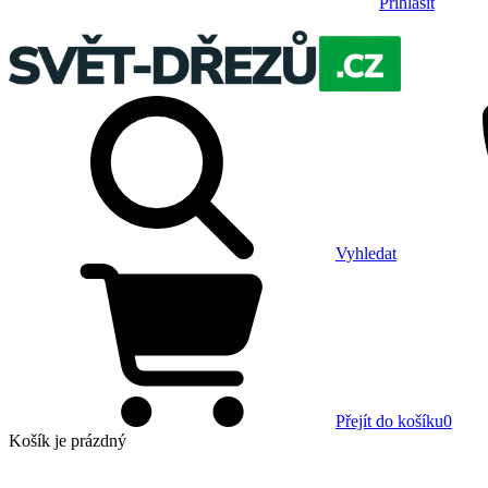
Přihlásit
Vyhledat
Přejít do košíku
0
Košík
je prázdný