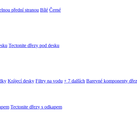
telnou přední stranou
Bílé
Černé
esku
Tectonite dřezy pod desku
edky
Krájecí desky
Filtry na vodu
+ 7 dalších
Barevné komponenty dře
kapem
Tectonite dřezy s odkapem