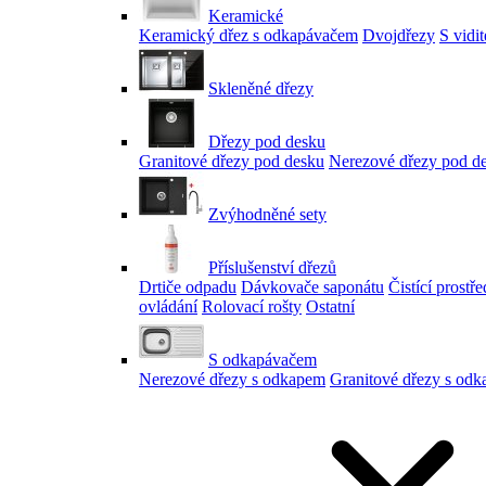
Keramické
Keramický dřez s odkapávačem
Dvojdřezy
S vidi
Skleněné dřezy
Dřezy pod desku
Granitové dřezy pod desku
Nerezové dřezy pod d
Zvýhodněné sety
Příslušenství dřezů
Drtiče odpadu
Dávkovače saponátu
Čistící prostř
ovládání
Rolovací rošty
Ostatní
S odkapávačem
Nerezové dřezy s odkapem
Granitové dřezy s od