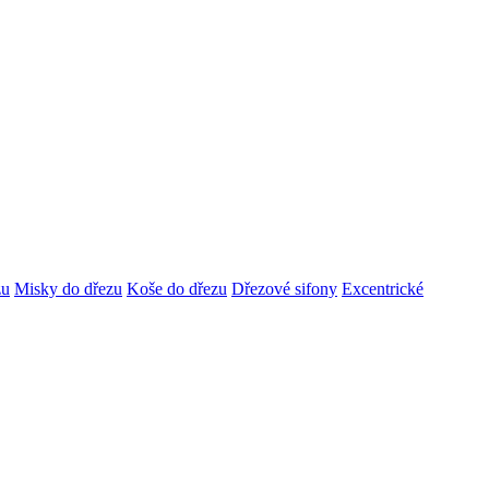
zu
Misky do dřezu
Koše do dřezu
Dřezové sifony
Excentrické