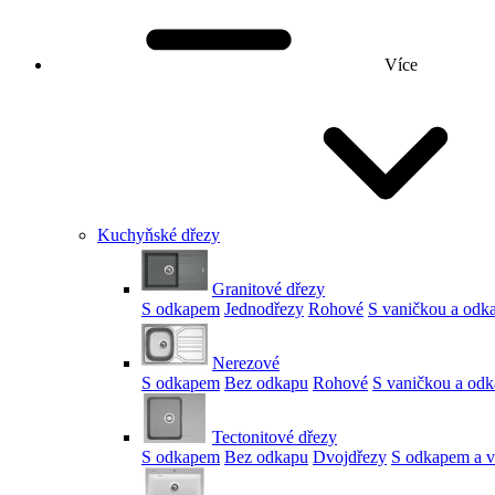
Více
Kuchyňské dřezy
Granitové dřezy
S odkapem
Jednodřezy
Rohové
S vaničkou a od
Nerezové
S odkapem
Bez odkapu
Rohové
S vaničkou a od
Tectonitové dřezy
S odkapem
Bez odkapu
Dvojdřezy
S odkapem a v