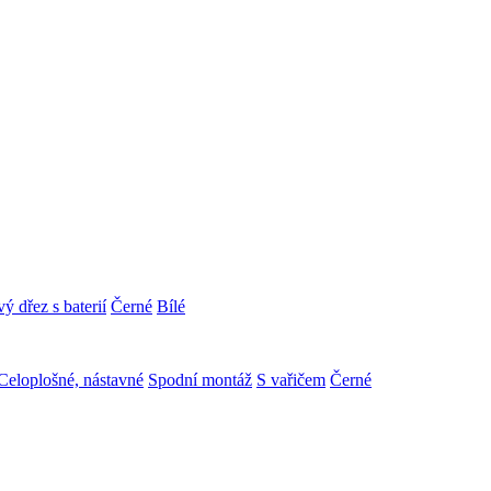
ý dřez s baterií
Černé
Bílé
Celoplošné, nástavné
Spodní montáž
S vařičem
Černé