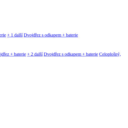
erie
+ 1 další
Dvojdřez s odkapem + baterie
dřez + baterie
+ 2 další
Dvojdřez s odkapem + baterie
Celoplošný,