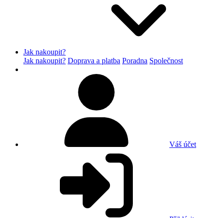
Jak nakoupit?
Jak nakoupit?
Doprava a platba
Poradna
Společnost
Váš účet