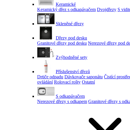
Keramické
Keramický dřez s odkapávačem
Dvojdřezy
S vidi
Skleněné dřezy
Dřezy pod desku
Granitové dřezy pod desku
Nerezové dřezy pod d
Zvýhodněné sety
Příslušenství dřezů
Drtiče odpadu
Dávkovače saponátu
Čistící prostř
ovládání
Rolovací rošty
Ostatní
S odkapávačem
Nerezové dřezy s odkapem
Granitové dřezy s od