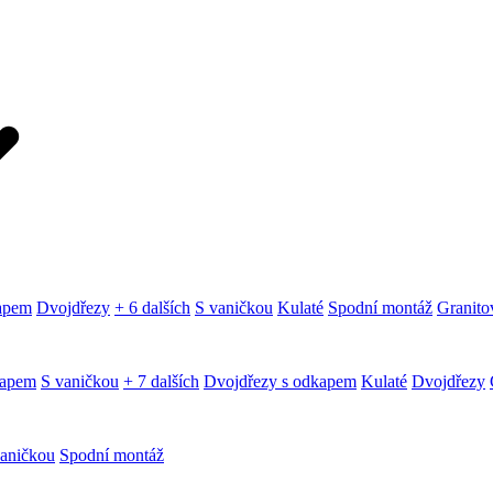
kapem
Dvojdřezy
+ 6 dalších
S vaničkou
Kulaté
Spodní montáž
Granitov
kapem
S vaničkou
+ 7 dalších
Dvojdřezy s odkapem
Kulaté
Dvojdřezy
aničkou
Spodní montáž