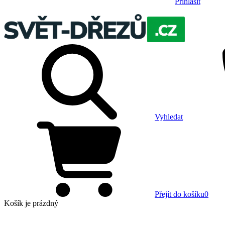
Přihlásit
Vyhledat
Přejít do košíku
0
Košík
je prázdný