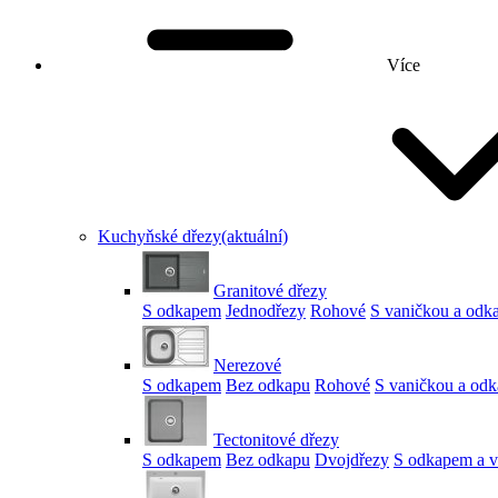
Více
Kuchyňské dřezy
(aktuální)
Granitové dřezy
S odkapem
Jednodřezy
Rohové
S vaničkou a od
Nerezové
S odkapem
Bez odkapu
Rohové
S vaničkou a od
Tectonitové dřezy
S odkapem
Bez odkapu
Dvojdřezy
S odkapem a v