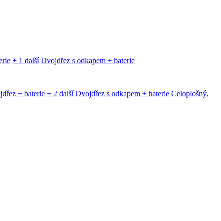
erie
+ 1 další
Dvojdřez s odkapem + baterie
dřez + baterie
+ 2 další
Dvojdřez s odkapem + baterie
Celoplošný,