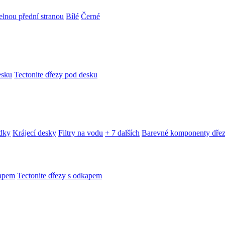
telnou přední stranou
Bílé
Černé
esku
Tectonite dřezy pod desku
edky
Krájecí desky
Filtry na vodu
+ 7 dalších
Barevné komponenty dře
kapem
Tectonite dřezy s odkapem