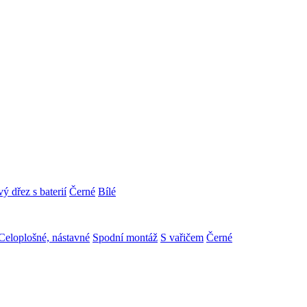
ý dřez s baterií
Černé
Bílé
Celoplošné, nástavné
Spodní montáž
S vařičem
Černé