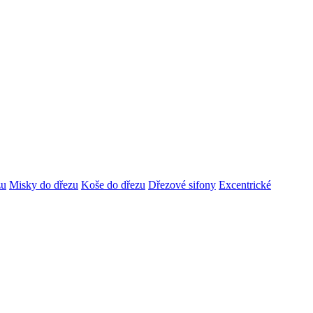
zu
Misky do dřezu
Koše do dřezu
Dřezové sifony
Excentrické