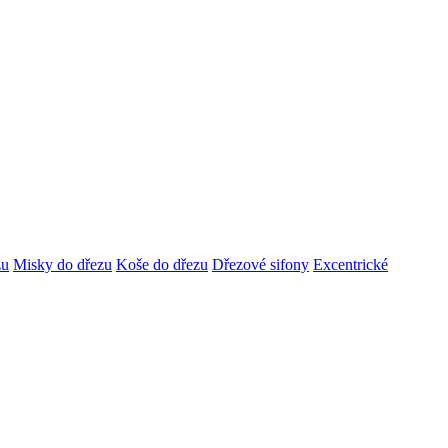
zu
Misky do dřezu
Koše do dřezu
Dřezové sifony
Excentrické