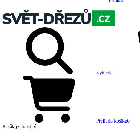
Přihlásit
Vyhledat
Přejít do košíku
0
Košík
je prázdný