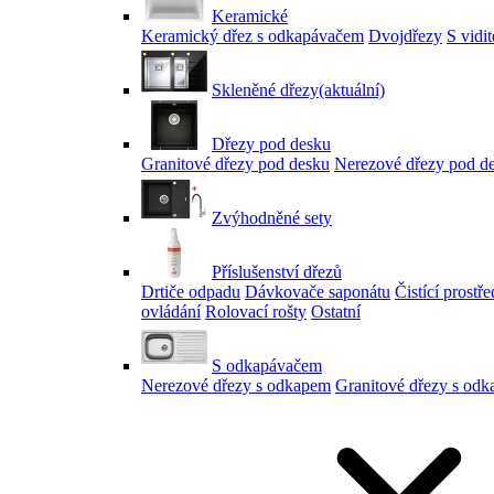
Keramické
Keramický dřez s odkapávačem
Dvojdřezy
S vidi
Skleněné dřezy
(aktuální)
Dřezy pod desku
Granitové dřezy pod desku
Nerezové dřezy pod d
Zvýhodněné sety
Příslušenství dřezů
Drtiče odpadu
Dávkovače saponátu
Čistící prostř
ovládání
Rolovací rošty
Ostatní
S odkapávačem
Nerezové dřezy s odkapem
Granitové dřezy s od