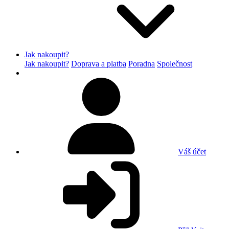
Jak nakoupit?
Jak nakoupit?
Doprava a platba
Poradna
Společnost
Váš účet