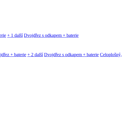
erie
+ 1 další
Dvojdřez s odkapem + baterie
dřez + baterie
+ 2 další
Dvojdřez s odkapem + baterie
Celoplošný,