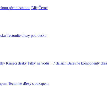
telnou přední stranou
Bílé
Černé
esku
Tectonite dřezy pod desku
edky
Krájecí desky
Filtry na vodu
+ 7 dalších
Barevné komponenty dře
kapem
Tectonite dřezy s odkapem