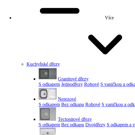
Více
Kuchyňské dřezy
Granitové dřezy
S odkapem
Jednodřezy
Rohové
S vaničkou a od
Nerezové
S odkapem
Bez odkapu
Rohové
S vaničkou a od
Tectonitové dřezy
S odkapem
Bez odkapu
Dvojdřezy
S odkapem a v