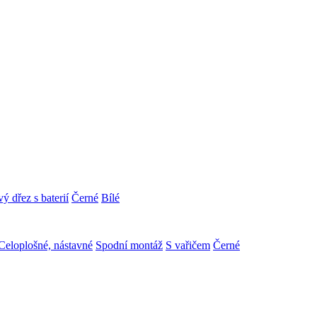
ý dřez s baterií
Černé
Bílé
Celoplošné, nástavné
Spodní montáž
S vařičem
Černé