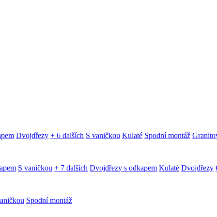
kapem
Dvojdřezy
+ 6 dalších
S vaničkou
Kulaté
Spodní montáž
Granitov
kapem
S vaničkou
+ 7 dalších
Dvojdřezy s odkapem
Kulaté
Dvojdřezy
aničkou
Spodní montáž