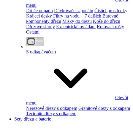
menu
Drtiče odpadu
Dávkovače saponátu
Čistící prostředky
Krájecí desky
Filtry na vodu
+ 7 dalších
Barevné
komponenty dřezu
Misky do dřezu
Koše do dřezu
Dřezové sifony
Excentrické ovládání
Rolovací rošty
Ostatní
S odkapávačem
Otevřít
menu
Nerezové dřezy s odkapem
Granitové dřezy s odkapem
Tectonite dřezy s odkapem
Sety dřezu a baterie