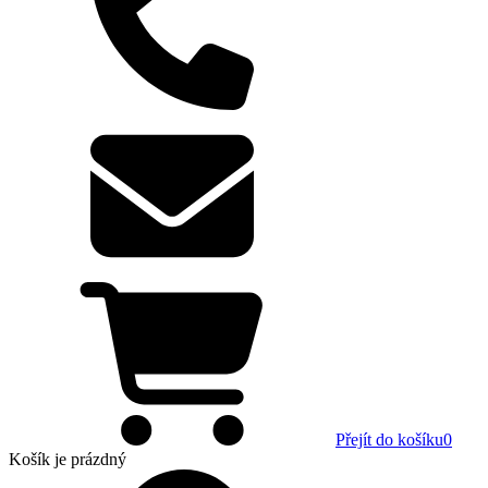
Přejít do košíku
0
Košík
je prázdný