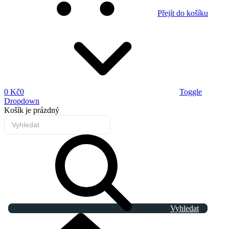
Přejít do košíku
0 Kč
0
Toggle
Dropdown
Košík
je prázdný
Vyhledat