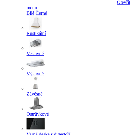
Otevřít
menu
Bílé
Černé
Rustikální
Vestavné
Výsuvné
Závěsné
Ostrůvkové
Varná deska s digestoří