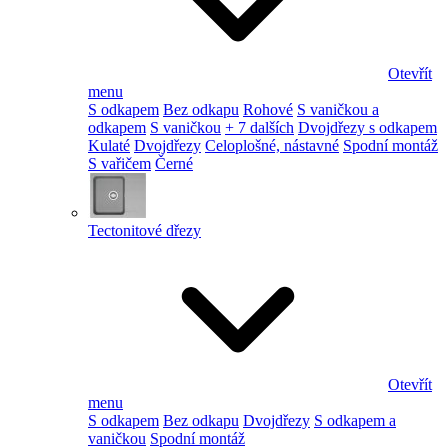
Otevřít
menu
S odkapem
Bez odkapu
Rohové
S vaničkou a
odkapem
S vaničkou
+ 7 dalších
Dvojdřezy s odkapem
Kulaté
Dvojdřezy
Celoplošné, nástavné
Spodní montáž
S vařičem
Černé
Tectonitové dřezy
Otevřít
menu
S odkapem
Bez odkapu
Dvojdřezy
S odkapem a
vaničkou
Spodní montáž