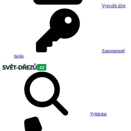
Vytvořit účet
Zapomenuté
heslo
Vyhledat