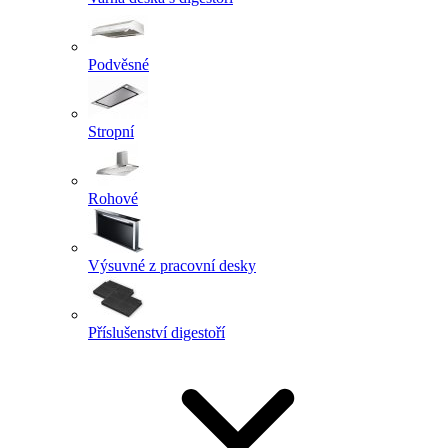
Podvěsné
Stropní
Rohové
Výsuvné z pracovní desky
Příslušenství digestoří