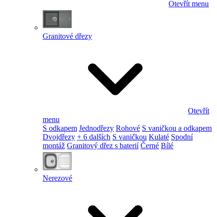
Otevřít menu
Granitové dřezy
Otevřít
menu
S odkapem
Jednodřezy
Rohové
S vaničkou a odkapem
Dvojdřezy
+ 6 dalších
S vaničkou
Kulaté
Spodní
montáž
Granitový dřez s baterií
Černé
Bílé
Nerezové