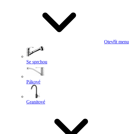
Otevřít menu
Se sprchou
Pákové
Granitové