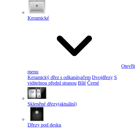
Keramické
Otevřít
menu
Keramický dřez s odkapávačem
Dvojdřezy
S
viditelnou přední stranou
Bílé
Černé
Skleněné dřezy
(aktuální)
Dřezy pod desku