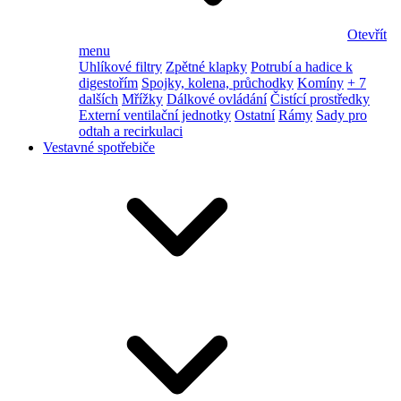
Otevřít
menu
Uhlíkové filtry
Zpětné klapky
Potrubí a hadice k
digestořím
Spojky, kolena, průchodky
Komíny
+ 7
dalších
Mřížky
Dálkové ovládání
Čistící prostředky
Externí ventilační jednotky
Ostatní
Rámy
Sady pro
odtah a recirkulaci
Vestavné spotřebiče