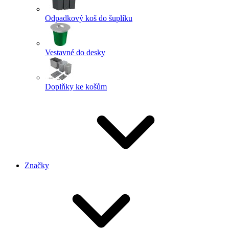
Odpadkový koš do šuplíku
Vestavné do desky
Doplňky ke košům
Značky