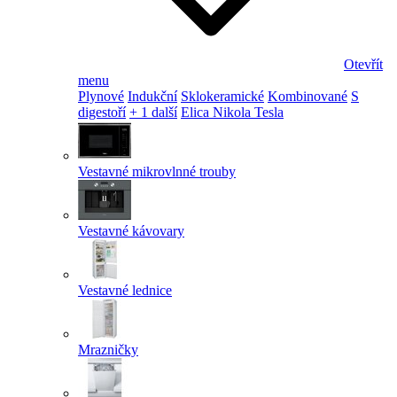
Otevřít
menu
Plynové
Indukční
Sklokeramické
Kombinované
S
digestoří
+ 1 další
Elica Nikola Tesla
Vestavné mikrovlnné trouby
Vestavné kávovary
Vestavné lednice
Mrazničky