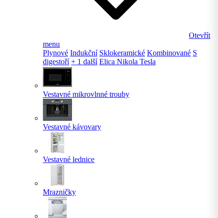
Otevřít
menu
Plynové
Indukční
Sklokeramické
Kombinované
S
digestoří
+ 1 další
Elica Nikola Tesla
Vestavné mikrovlnné trouby
Vestavné kávovary
Vestavné lednice
Mrazničky