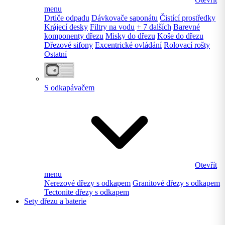
menu
Drtiče odpadu
Dávkovače saponátu
Čistící prostředky
Krájecí desky
Filtry na vodu
+ 7 dalších
Barevné
komponenty dřezu
Misky do dřezu
Koše do dřezu
Dřezové sifony
Excentrické ovládání
Rolovací rošty
Ostatní
S odkapávačem
Otevřít
menu
Nerezové dřezy s odkapem
Granitové dřezy s odkapem
Tectonite dřezy s odkapem
Sety dřezu a baterie