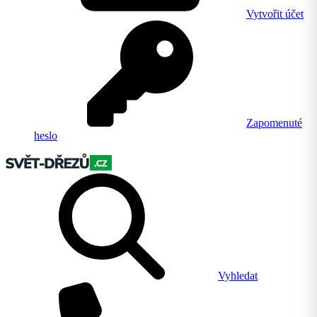
Vytvořit účet
Zapomenuté
heslo
Vyhledat