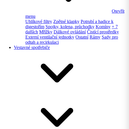
Otevřít
menu
Uhlíkové filtry
Zpětné klapky
Potrubí a hadice k
digestořím
Spojky, kolena, průchodky
Komíny
+ 7
dalších
Mřížky
Dálkové ovládání
Čistící prostředky
Externí ventilační jednotky
Ostatní
Rámy
Sady pro
odtah a recirkulaci
Vestavné spotřebiče