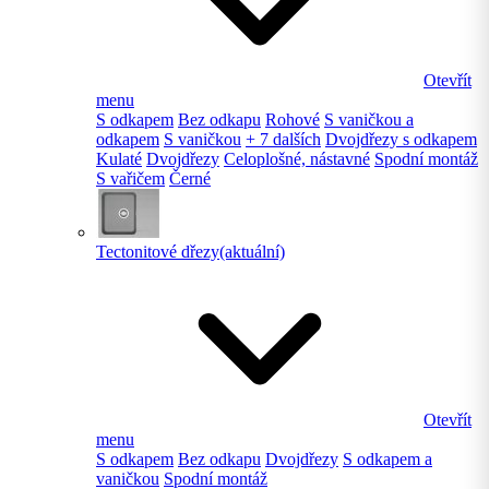
Otevřít
menu
S odkapem
Bez odkapu
Rohové
S vaničkou a
odkapem
S vaničkou
+ 7 dalších
Dvojdřezy s odkapem
Kulaté
Dvojdřezy
Celoplošné, nástavné
Spodní montáž
S vařičem
Černé
Tectonitové dřezy
(aktuální)
Otevřít
menu
S odkapem
Bez odkapu
Dvojdřezy
S odkapem a
vaničkou
Spodní montáž