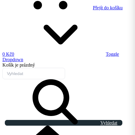
Přejít do košíku
0 Kč
0
Toggle
Dropdown
Košík
je prázdný
Vyhledat