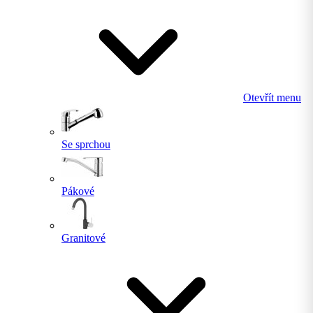
Otevřít menu
Se sprchou
Pákové
Granitové