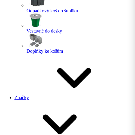
Odpadkový koš do šuplíku
Vestavné do desky
Doplňky ke košům
Značky