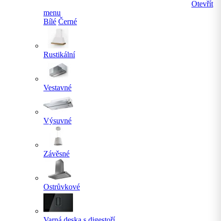
Otevřít
menu
Bílé
Černé
Rustikální
Vestavné
Výsuvné
Závěsné
Ostrůvkové
Varná deska s digestoří