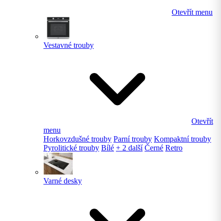
Otevřít menu
Vestavné trouby
Otevřít
menu
Horkovzdušné trouby
Parní trouby
Kompaktní trouby
Pyrolitické trouby
Bílé
+ 2 další
Černé
Retro
Varné desky