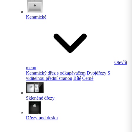
Keramické
Otevřít
menu
Keramický dřez s odkapávačem
Dvojdřezy
S
viditelnou přední stranou
Bílé
Černé
Skleněné dřezy
Dřezy pod desku