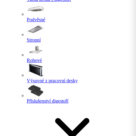
Podvěsné
Stropní
Rohové
Výsuvné z pracovní desky
Příslušenství digestoří