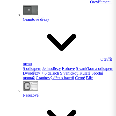
Otevřít menu
Granitové dřezy
Otevřít
menu
S odkapem
Jednodřezy
Rohové
S vaničkou a odkapem
Dvojdřezy
+ 6 dalších
S vaničkou
Kulaté
Spodní
montáž
Granitový dřez s baterií
Černé
Bílé
Nerezové