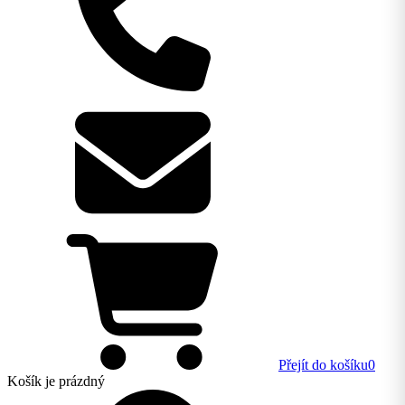
Přejít do košíku
0
Košík
je prázdný