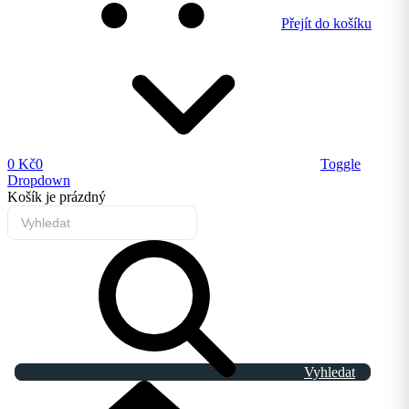
Přejít do košíku
0 Kč
0
Toggle
Dropdown
Košík
je prázdný
Vyhledat