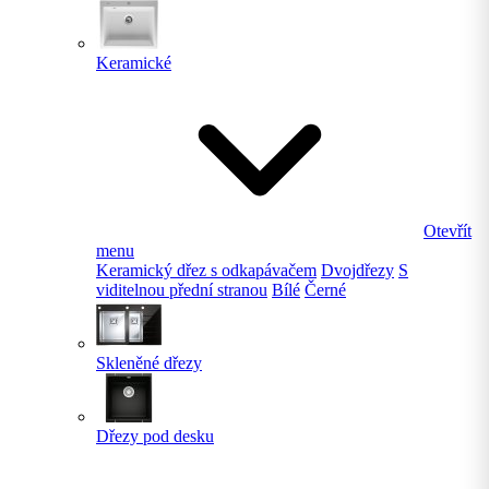
Keramické
Otevřít
menu
Keramický dřez s odkapávačem
Dvojdřezy
S
viditelnou přední stranou
Bílé
Černé
Skleněné dřezy
Dřezy pod desku