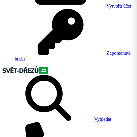
Vytvořit účet
Zapomenuté
heslo
Vyhledat