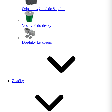
Odpadkový koš do šuplíku
Vestavné do desky
Doplňky ke košům
Značky