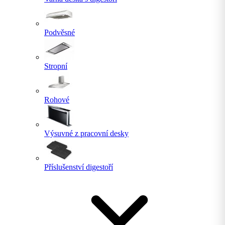
Podvěsné
Stropní
Rohové
Výsuvné z pracovní desky
Příslušenství digestoří