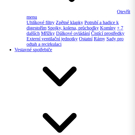
Otevřít
menu
Uhlíkové filtry
Zpětné klapky
Potrubí a hadice k
digestořím
Spojky, kolena, průchodky
Komíny
+ 7
dalších
Mřížky
Dálkové ovládání
Čistící prostředky
Externí ventilační jednotky
Ostatní
Rámy
Sady pro
odtah a recirkulaci
Vestavné spotřebiče