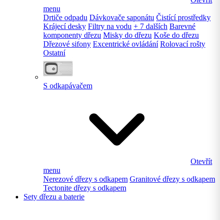
menu
Drtiče odpadu
Dávkovače saponátu
Čistící prostředky
Krájecí desky
Filtry na vodu
+ 7 dalších
Barevné
komponenty dřezu
Misky do dřezu
Koše do dřezu
Dřezové sifony
Excentrické ovládání
Rolovací rošty
Ostatní
S odkapávačem
Otevřít
menu
Nerezové dřezy s odkapem
Granitové dřezy s odkapem
Tectonite dřezy s odkapem
Sety dřezu a baterie