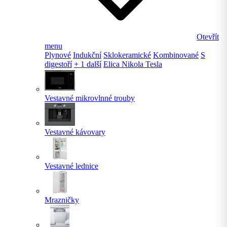
Otevřít
menu
Plynové
Indukční
Sklokeramické
Kombinované
S
digestoří
+ 1 další
Elica Nikola Tesla
Vestavné mikrovlnné trouby
Vestavné kávovary
Vestavné lednice
Mrazničky