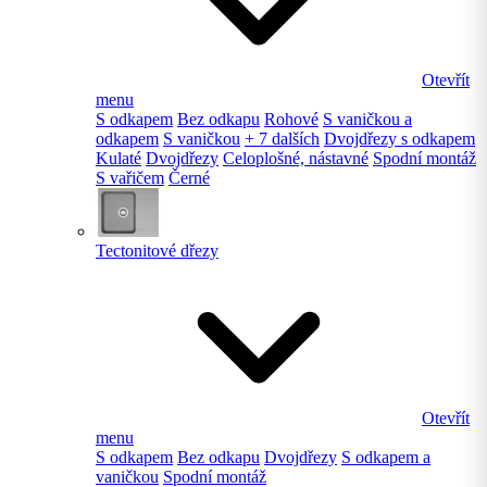
Otevřít
menu
S odkapem
Bez odkapu
Rohové
S vaničkou a
odkapem
S vaničkou
+ 7 dalších
Dvojdřezy s odkapem
Kulaté
Dvojdřezy
Celoplošné, nástavné
Spodní montáž
S vařičem
Černé
Tectonitové dřezy
Otevřít
menu
S odkapem
Bez odkapu
Dvojdřezy
S odkapem a
vaničkou
Spodní montáž