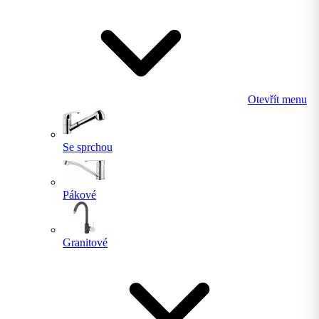
Otevřít menu
Se sprchou
Pákové
Granitové