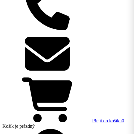
Přejít do košíku
0
Košík
je prázdný