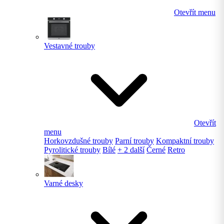
Otevřít menu
Vestavné trouby
Otevřít
menu
Horkovzdušné trouby
Parní trouby
Kompaktní trouby
Pyrolitické trouby
Bílé
+ 2 další
Černé
Retro
Varné desky