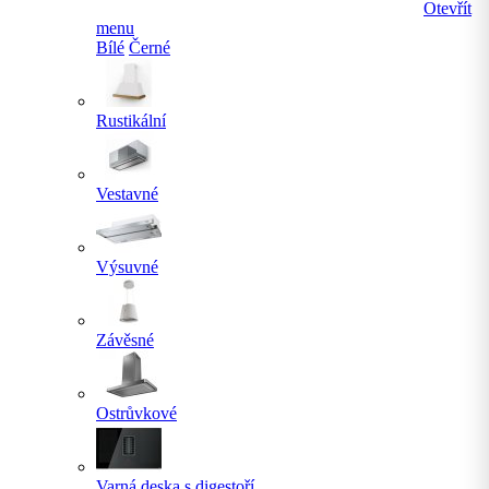
Otevřít
menu
Bílé
Černé
Rustikální
Vestavné
Výsuvné
Závěsné
Ostrůvkové
Varná deska s digestoří