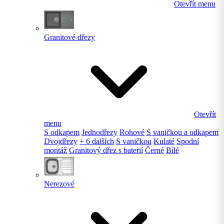
Otevřít menu
Granitové dřezy
Otevřít
menu
S odkapem
Jednodřezy
Rohové
S vaničkou a odkapem
Dvojdřezy
+ 6 dalších
S vaničkou
Kulaté
Spodní
montáž
Granitový dřez s baterií
Černé
Bílé
Nerezové