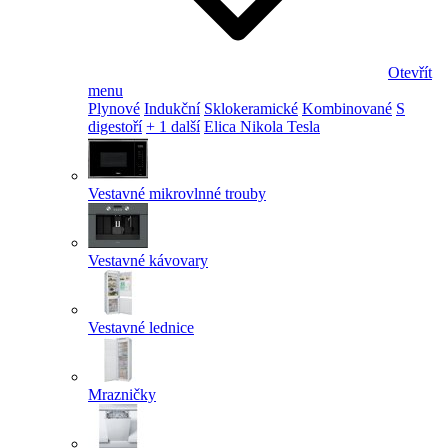
Otevřít
menu
Plynové
Indukční
Sklokeramické
Kombinované
S
digestoří
+ 1 další
Elica Nikola Tesla
Vestavné mikrovlnné trouby
Vestavné kávovary
Vestavné lednice
Mrazničky