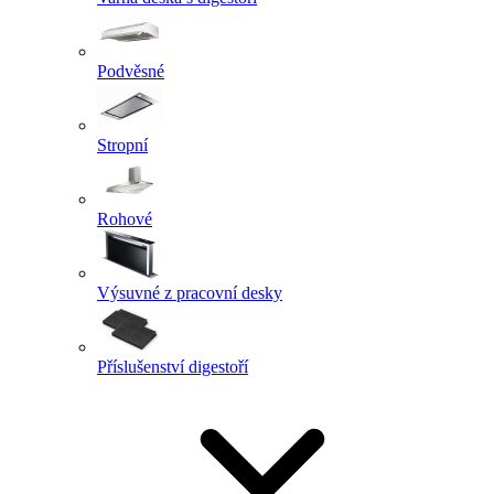
Podvěsné
Stropní
Rohové
Výsuvné z pracovní desky
Příslušenství digestoří