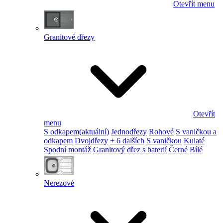
Otevřít menu
Granitové dřezy
Otevřít
menu
S odkapem
(aktuální)
Jednodřezy
Rohové
S vaničkou a
odkapem
Dvojdřezy
+ 6 dalších
S vaničkou
Kulaté
Spodní montáž
Granitový dřez s baterií
Černé
Bílé
Nerezové