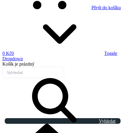
Přejít do košíku
0 Kč
0
Toggle
Dropdown
Košík
je prázdný
Vyhledat