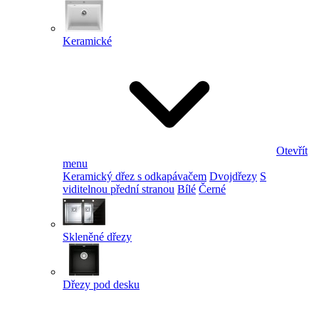
Keramické
Otevřít
menu
Keramický dřez s odkapávačem
Dvojdřezy
S
viditelnou přední stranou
Bílé
Černé
Skleněné dřezy
Dřezy pod desku