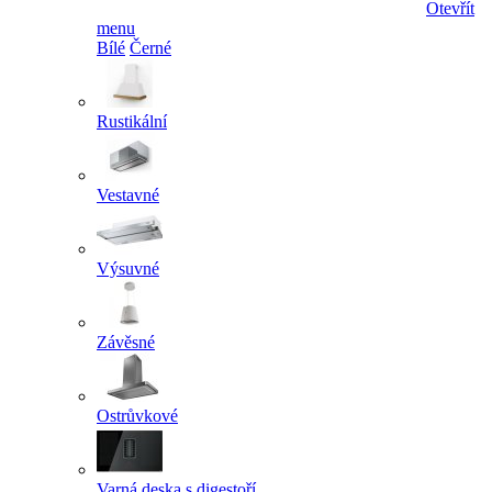
Otevřít
menu
Bílé
Černé
Rustikální
Vestavné
Výsuvné
Závěsné
Ostrůvkové
Varná deska s digestoří