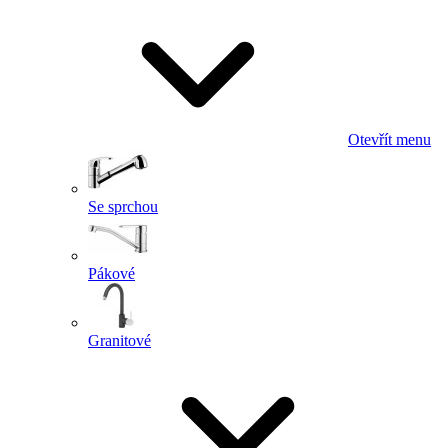
Otevřít menu
Se sprchou
Pákové
Granitové