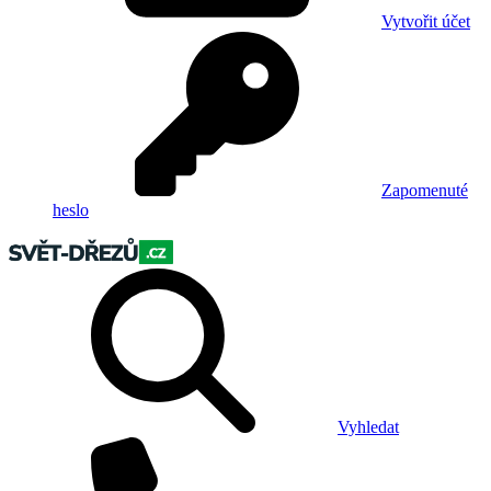
Vytvořit účet
Zapomenuté
heslo
Vyhledat