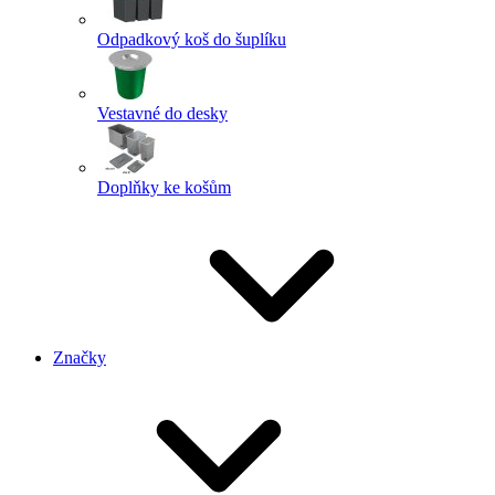
Odpadkový koš do šuplíku
Vestavné do desky
Doplňky ke košům
Značky