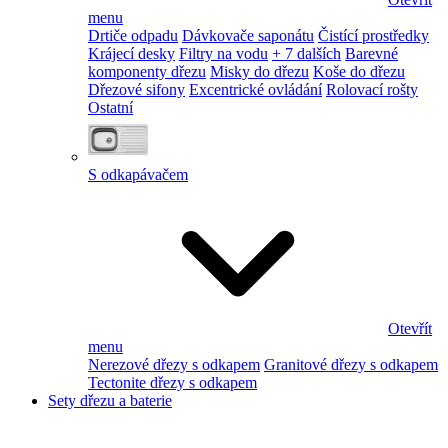
menu
Drtiče odpadu
Dávkovače saponátu
Čistící prostředky
Krájecí desky
Filtry na vodu
+ 7 dalších
Barevné
komponenty dřezu
Misky do dřezu
Koše do dřezu
Dřezové sifony
Excentrické ovládání
Rolovací rošty
Ostatní
S odkapávačem
Otevřít
menu
Nerezové dřezy s odkapem
Granitové dřezy s odkapem
Tectonite dřezy s odkapem
Sety dřezu a baterie