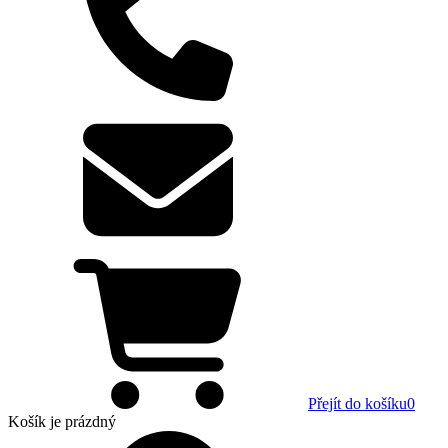
Přejít do košíku
0
Košík
je prázdný