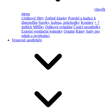
Otevřít
menu
Uhlíkové filtry
Zpětné klapky
Potrubí a hadice k
digestořím
Spojky, kolena, průchodky
Komíny
+ 7
dalších
Mřížky
Dálkové ovládání
Čistící prostředky
Externí ventilační jednotky
Ostatní
Rámy
Sady pro
odtah a recirkulaci
Vestavné spotřebiče