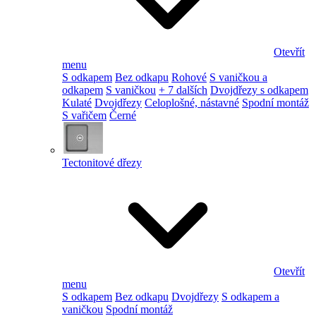
Otevřít
menu
S odkapem
Bez odkapu
Rohové
S vaničkou a
odkapem
S vaničkou
+ 7 dalších
Dvojdřezy s odkapem
Kulaté
Dvojdřezy
Celoplošné, nástavné
Spodní montáž
S vařičem
Černé
Tectonitové dřezy
Otevřít
menu
S odkapem
Bez odkapu
Dvojdřezy
S odkapem a
vaničkou
Spodní montáž