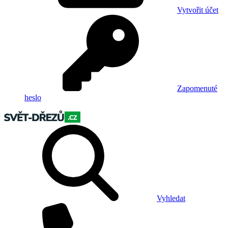
Vytvořit účet
Zapomenuté
heslo
Vyhledat