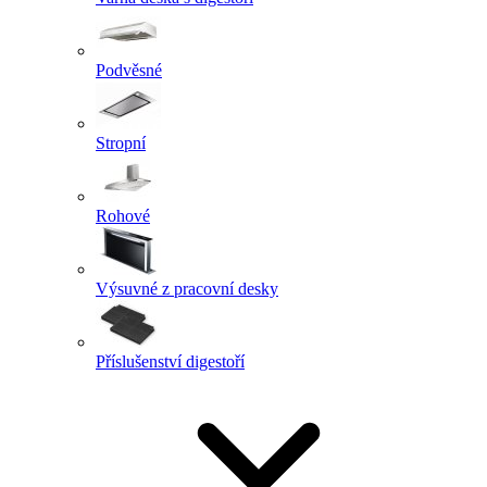
Podvěsné
Stropní
Rohové
Výsuvné z pracovní desky
Příslušenství digestoří