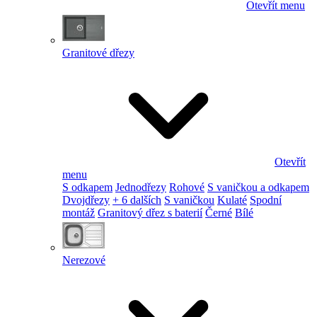
Otevřít menu
Granitové dřezy
Otevřít
menu
S odkapem
Jednodřezy
Rohové
S vaničkou a odkapem
Dvojdřezy
+ 6 dalších
S vaničkou
Kulaté
Spodní
montáž
Granitový dřez s baterií
Černé
Bílé
Nerezové