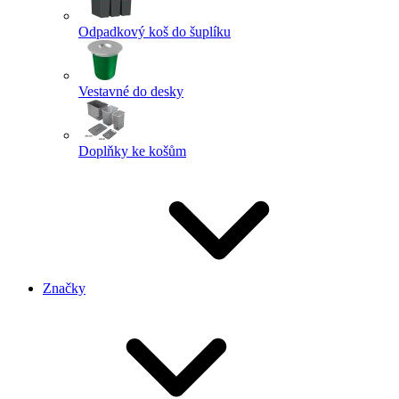
Odpadkový koš do šuplíku
Vestavné do desky
Doplňky ke košům
Značky