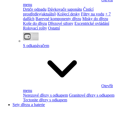
menu
Drtiče odpadu
Dávkovače saponátu
Čistící
prostředky
(aktuální)
Krájecí desky
Filtry na vodu
+ 7
dalších
Barevné komponenty dřezu
Misky do dřezu
Koše do dřezu
Dřezové sifony
Excentrické ovládání
Rolovací rošty
Ostatní
S odkapávačem
Otevřít
menu
Nerezové dřezy s odkapem
Granitové dřezy s odkapem
Tectonite dřezy s odkapem
Sety dřezu a baterie