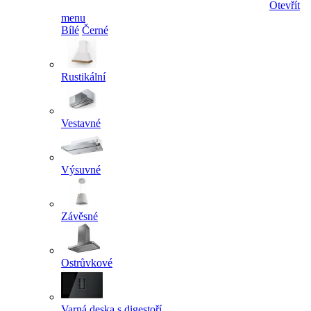
Otevřít
menu
Bílé
Černé
Rustikální
Vestavné
Výsuvné
Závěsné
Ostrůvkové
Varná deska s digestoří