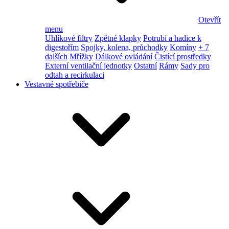
Otevřít
menu
Uhlíkové filtry
Zpětné klapky
Potrubí a hadice k
digestořím
Spojky, kolena, průchodky
Komíny
+ 7
dalších
Mřížky
Dálkové ovládání
Čistící prostředky
Externí ventilační jednotky
Ostatní
Rámy
Sady pro
odtah a recirkulaci
Vestavné spotřebiče