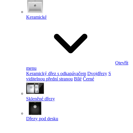
Keramické
Otevřít
menu
Keramický dřez s odkapávačem
Dvojdřezy
S
viditelnou přední stranou
Bílé
Černé
Skleněné dřezy
Dřezy pod desku