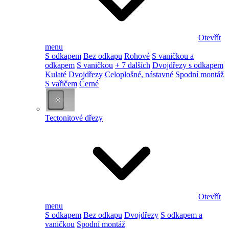
Otevřít
menu
S odkapem
Bez odkapu
Rohové
S vaničkou a
odkapem
S vaničkou
+ 7 dalších
Dvojdřezy s odkapem
Kulaté
Dvojdřezy
Celoplošné, nástavné
Spodní montáž
S vařičem
Černé
Tectonitové dřezy
Otevřít
menu
S odkapem
Bez odkapu
Dvojdřezy
S odkapem a
vaničkou
Spodní montáž