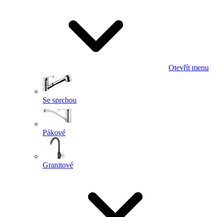
Otevřít menu
Se sprchou
Pákové
Granitové