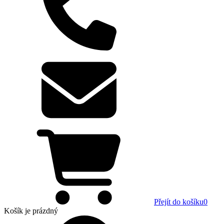
Přejít do košíku
0
Košík
je prázdný