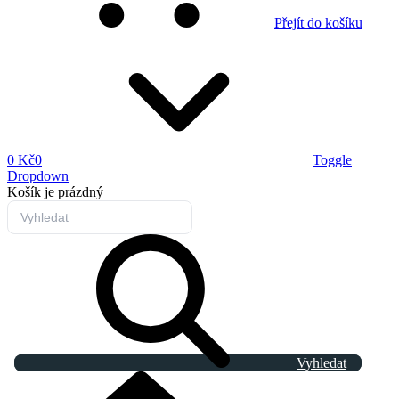
Přejít do košíku
0 Kč
0
Toggle
Dropdown
Košík
je prázdný
Vyhledat