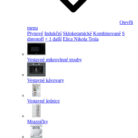
Otevřít
menu
Plynové
Indukční
Sklokeramické
Kombinované
S
digestoří
+ 1 další
Elica Nikola Tesla
Vestavné mikrovlnné trouby
Vestavné kávovary
Vestavné lednice
Mrazničky