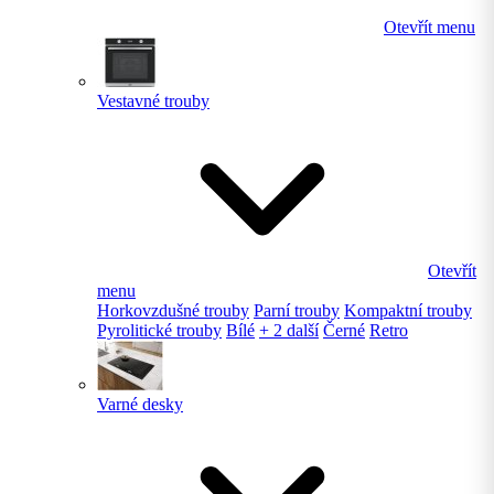
Otevřít menu
Vestavné trouby
Otevřít
menu
Horkovzdušné trouby
Parní trouby
Kompaktní trouby
Pyrolitické trouby
Bílé
+ 2 další
Černé
Retro
Varné desky