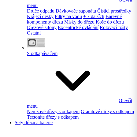
menu
Drtiče odpadu
Dávkovače saponátu
Čistící prostředky
Krájecí desky
Filtry na vodu
+ 7 dalších
Barevné
komponenty dřezu
Misky do dřezu
Koše do dřezu
Dřezové sifony
Excentrické ovládání
Rolovací rošty
Ostatní
S odkapávačem
Otevřít
menu
Nerezové dřezy s odkapem
Granitové dřezy s odkapem
Tectonite dřezy s odkapem
Sety dřezu a baterie