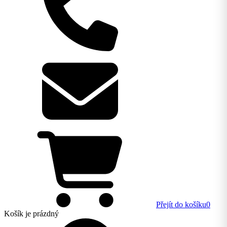
Přejít do košíku
0
Košík
je prázdný