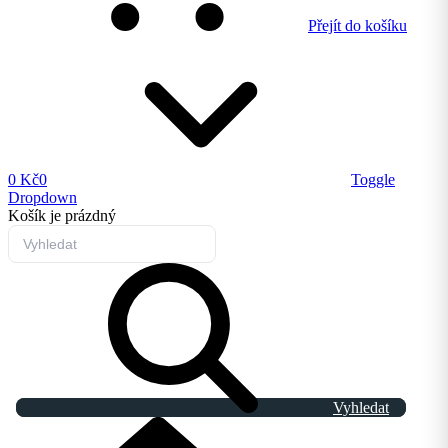
Přejít do košíku
0 Kč
0
Toggle
Dropdown
Košík
je prázdný
Vyhledat