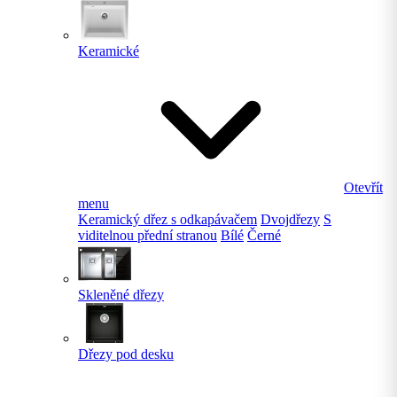
Keramické
Otevřít
menu
Keramický dřez s odkapávačem
Dvojdřezy
S
viditelnou přední stranou
Bílé
Černé
Skleněné dřezy
Dřezy pod desku