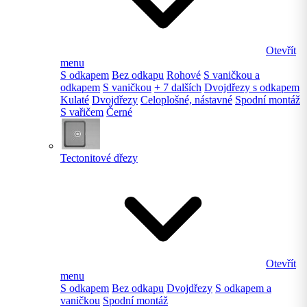
Otevřít
menu
S odkapem
Bez odkapu
Rohové
S vaničkou a
odkapem
S vaničkou
+ 7 dalších
Dvojdřezy s odkapem
Kulaté
Dvojdřezy
Celoplošné, nástavné
Spodní montáž
S vařičem
Černé
Tectonitové dřezy
Otevřít
menu
S odkapem
Bez odkapu
Dvojdřezy
S odkapem a
vaničkou
Spodní montáž