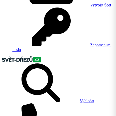
Vytvořit účet
Zapomenuté
heslo
Vyhledat