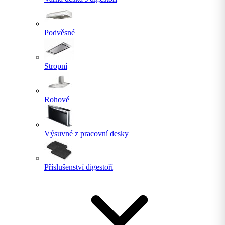
Podvěsné
Stropní
Rohové
Výsuvné z pracovní desky
Příslušenství digestoří