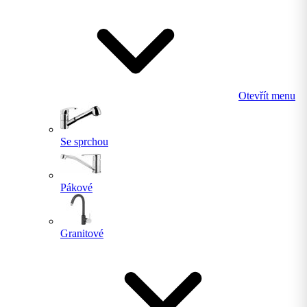
Otevřít menu
Se sprchou
Pákové
Granitové