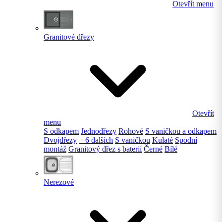
Otevřít menu
Granitové dřezy
Otevřít
menu
S odkapem
Jednodřezy
Rohové
S vaničkou a odkapem
Dvojdřezy
+ 6 dalších
S vaničkou
Kulaté
Spodní
montáž
Granitový dřez s baterií
Černé
Bílé
Nerezové