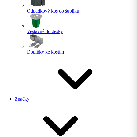
Odpadkový koš do šuplíku
Vestavné do desky
Doplňky ke košům
Značky