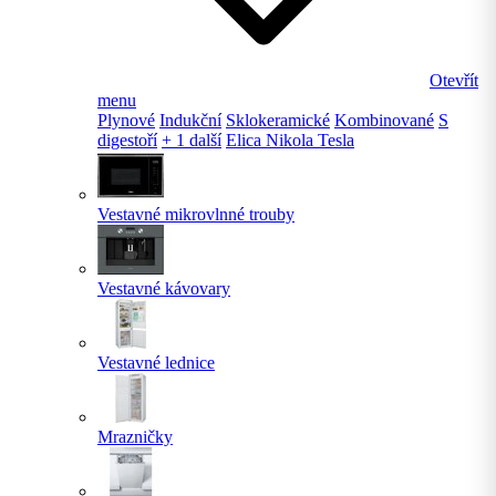
Otevřít
menu
Plynové
Indukční
Sklokeramické
Kombinované
S
digestoří
+ 1 další
Elica Nikola Tesla
Vestavné mikrovlnné trouby
Vestavné kávovary
Vestavné lednice
Mrazničky