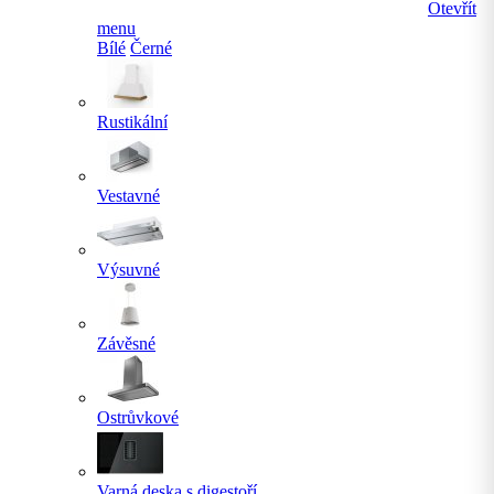
Otevřít
menu
Bílé
Černé
Rustikální
Vestavné
Výsuvné
Závěsné
Ostrůvkové
Varná deska s digestoří