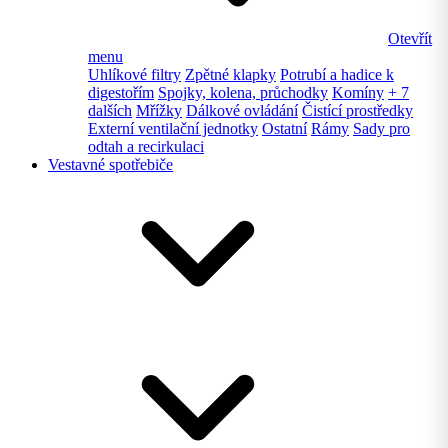
Otevřít
menu
Uhlíkové filtry
Zpětné klapky
Potrubí a hadice k
digestořím
Spojky, kolena, průchodky
Komíny
+ 7
dalších
Mřížky
Dálkové ovládání
Čistící prostředky
Externí ventilační jednotky
Ostatní
Rámy
Sady pro
odtah a recirkulaci
Vestavné spotřebiče