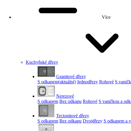
Více
Kuchyňské dřezy
Granitové dřezy
S odkapem
(aktuální)
Jednodřezy
Rohové
S vanič
Nerezové
S odkapem
Bez odkapu
Rohové
S vaničkou a od
Tectonitové dřezy
S odkapem
Bez odkapu
Dvojdřezy
S odkapem a v