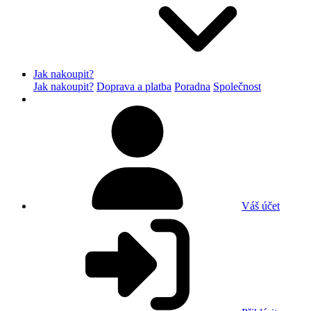
Jak nakoupit?
Jak nakoupit?
Doprava a platba
Poradna
Společnost
Váš účet