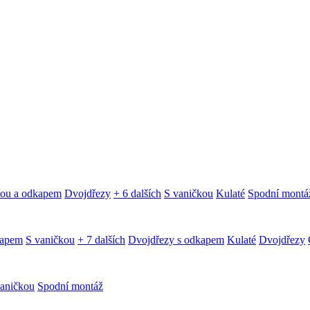
kou a odkapem
Dvojdřezy
+ 6 dalších
S vaničkou
Kulaté
Spodní montá
kapem
S vaničkou
+ 7 dalších
Dvojdřezy s odkapem
Kulaté
Dvojdřezy
aničkou
Spodní montáž