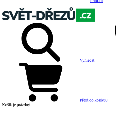
Přihlásit
Vyhledat
Přejít do košíku
0
Košík
je prázdný