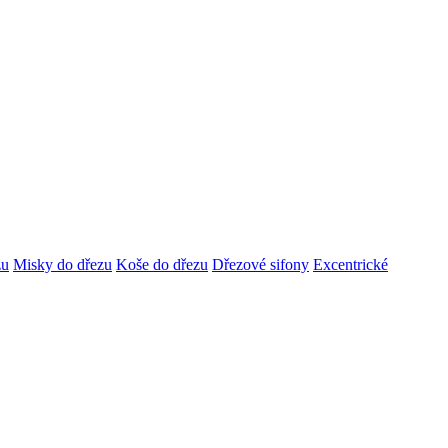
zu
Misky do dřezu
Koše do dřezu
Dřezové sifony
Excentrické