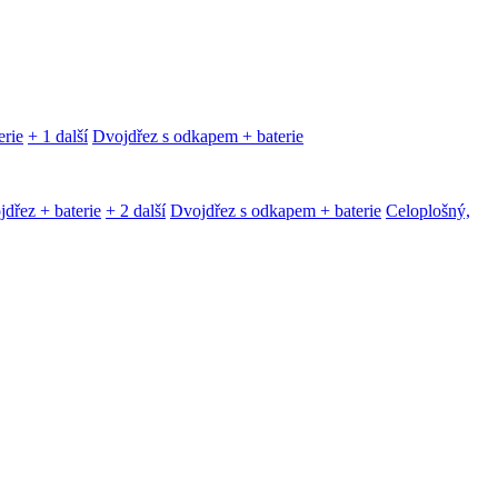
erie
+ 1 další
Dvojdřez s odkapem + baterie
dřez + baterie
+ 2 další
Dvojdřez s odkapem + baterie
Celoplošný,