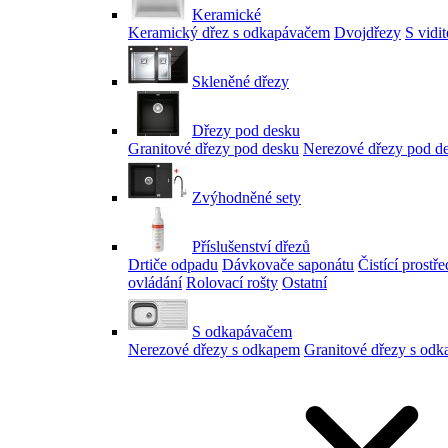
Keramické
Keramický dřez s odkapávačem
Dvojdřezy
S vidi
Skleněné dřezy
Dřezy pod desku
Granitové dřezy pod desku
Nerezové dřezy pod d
Zvýhodněné sety
Příslušenství dřezů
Drtiče odpadu
Dávkovače saponátu
Čistící prostř
ovládání
Rolovací rošty
Ostatní
S odkapávačem
Nerezové dřezy s odkapem
Granitové dřezy s od