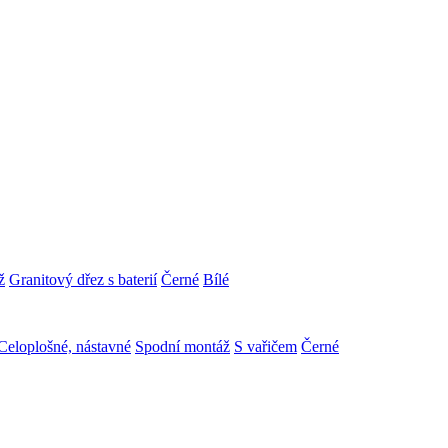
ž
Granitový dřez s baterií
Černé
Bílé
Celoplošné, nástavné
Spodní montáž
S vařičem
Černé