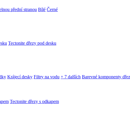
telnou přední stranou
Bílé
Černé
esku
Tectonite dřezy pod desku
edky
Krájecí desky
Filtry na vodu
+ 7 dalších
Barevné komponenty dře
kapem
Tectonite dřezy s odkapem