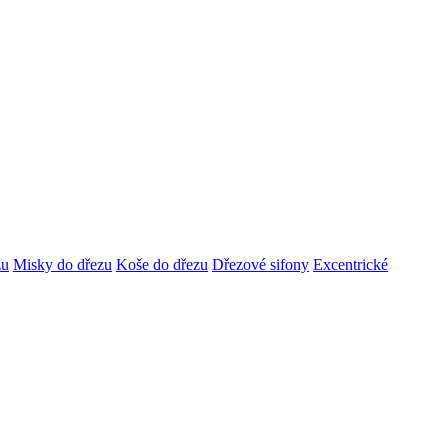
zu
Misky do dřezu
Koše do dřezu
Dřezové sifony
Excentrické