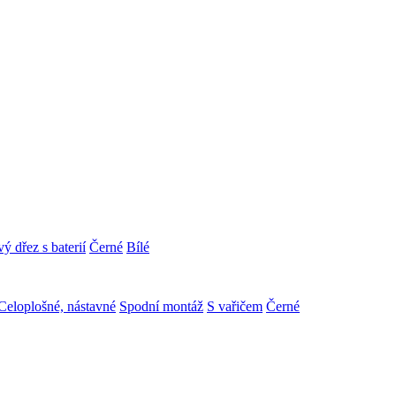
ý dřez s baterií
Černé
Bílé
Celoplošné, nástavné
Spodní montáž
S vařičem
Černé