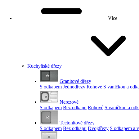
Více
Kuchyňské dřezy
Granitové dřezy
S odkapem
Jednodřezy
Rohové
S vaničkou a od
Nerezové
S odkapem
Bez odkapu
Rohové
S vaničkou a od
Tectonitové dřezy
S odkapem
Bez odkapu
Dvojdřezy
S odkapem a v