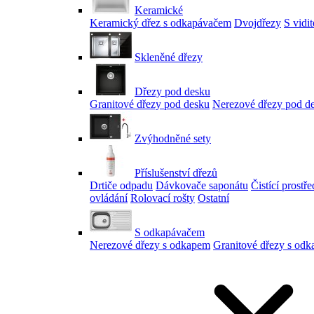
Keramické
Keramický dřez s odkapávačem
Dvojdřezy
S vidi
Skleněné dřezy
Dřezy pod desku
Granitové dřezy pod desku
Nerezové dřezy pod d
Zvýhodněné sety
Příslušenství dřezů
Drtiče odpadu
Dávkovače saponátu
Čistící prostř
ovládání
Rolovací rošty
Ostatní
S odkapávačem
Nerezové dřezy s odkapem
Granitové dřezy s od