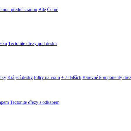
telnou přední stranou
Bílé
Černé
esku
Tectonite dřezy pod desku
edky
Krájecí desky
Filtry na vodu
+ 7 dalších
Barevné komponenty dře
kapem
Tectonite dřezy s odkapem