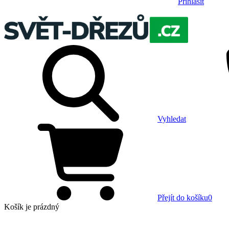
Přihlásit
Vyhledat
Přejít do košíku
0
Košík
je prázdný