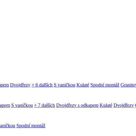
kapem
Dvojdřezy
+ 6 dalších
S vaničkou
Kulaté
Spodní montáž
Granitov
kapem
S vaničkou
+ 7 dalších
Dvojdřezy s odkapem
Kulaté
Dvojdřezy
aničkou
Spodní montáž