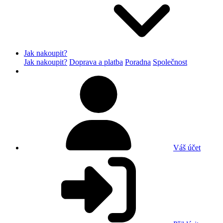
Jak nakoupit?
Jak nakoupit?
Doprava a platba
Poradna
Společnost
Váš účet