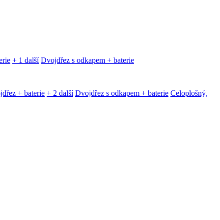
erie
+ 1 další
Dvojdřez s odkapem + baterie
dřez + baterie
+ 2 další
Dvojdřez s odkapem + baterie
Celoplošný,