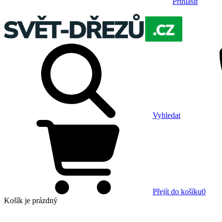
Přihlásit
Vyhledat
Přejít do košíku
0
Košík
je prázdný