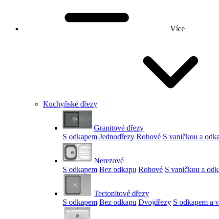
Více
Kuchyňské dřezy
Granitové dřezy
S odkapem
Jednodřezy
Rohové
S vaničkou a od
Nerezové
S odkapem
Bez odkapu
Rohové
S vaničkou a od
Tectonitové dřezy
S odkapem
Bez odkapu
Dvojdřezy
S odkapem a v