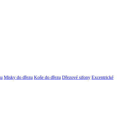
zu
Misky do dřezu
Koše do dřezu
Dřezové sifony
Excentrické