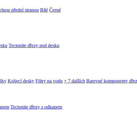
telnou přední stranou
Bílé
Černé
esku
Tectonite dřezy pod desku
edky
Krájecí desky
Filtry na vodu
+ 7 dalších
Barevné komponenty dře
kapem
Tectonite dřezy s odkapem