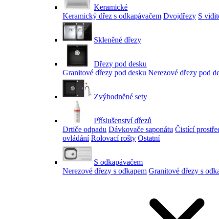
Keramické
Keramický dřez s odkapávačem
Dvojdřezy
S vidi
Skleněné dřezy
Dřezy pod desku
Granitové dřezy pod desku
Nerezové dřezy pod d
Zvýhodněné sety
Příslušenství dřezů
Drtiče odpadu
Dávkovače saponátu
Čistící prostř
ovládání
Rolovací rošty
Ostatní
S odkapávačem
Nerezové dřezy s odkapem
Granitové dřezy s od