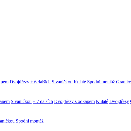
kapem
Dvojdřezy
+ 6 dalších
S vaničkou
Kulaté
Spodní montáž
Granitov
kapem
S vaničkou
+ 7 dalších
Dvojdřezy s odkapem
Kulaté
Dvojdřezy
aničkou
Spodní montáž