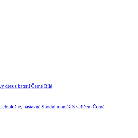
ý dřez s baterií
Černé
Bílé
Celoplošné, nástavné
Spodní montáž
S vařičem
Černé