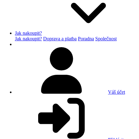
Jak nakoupit?
Jak nakoupit?
Doprava a platba
Poradna
Společnost
Váš účet