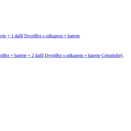
erie
+ 1 další
Dvojdřez s odkapem + baterie
dřez + baterie
+ 2 další
Dvojdřez s odkapem + baterie
Celoplošný,