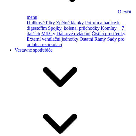
Otevřít
menu
Uhlíkové filtry
Zpětné klapky
Potrubí a hadice k
digestořím
Spojky, kolena, průchodky
Komíny
+ 7
dalších
Mřížky
Dálkové ovládání
Čistící prostředky
Externí ventilační jednotky
Ostatní
Rámy
Sady pro
odtah a recirkulaci
Vestavné spotřebiče