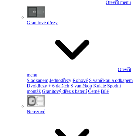
Otevřít menu
Granitové dřezy
Otevřít
menu
S odkapem
Jednodřezy
Rohové
S vaničkou a odkapem
Dvojdřezy
+ 6 dalších
S vaničkou
Kulaté
Spodní
montáž
Granitový dřez s baterií
Černé
Bílé
Nerezové