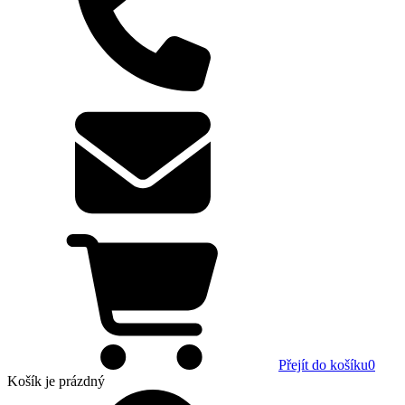
Přejít do košíku
0
Košík
je prázdný