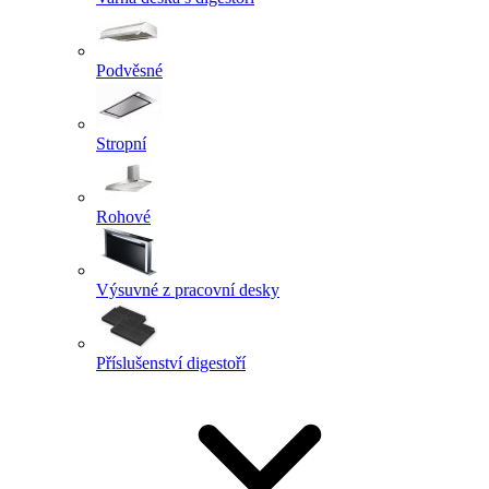
Podvěsné
Stropní
Rohové
Výsuvné z pracovní desky
Příslušenství digestoří