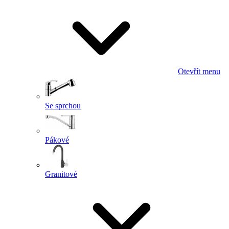
Otevřít menu
Se sprchou
Pákové
Granitové