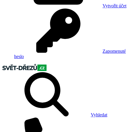
Vytvořit účet
Zapomenuté
heslo
Vyhledat