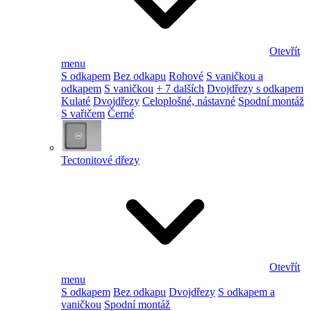
Otevřít
menu
S odkapem
Bez odkapu
Rohové
S vaničkou a
odkapem
S vaničkou
+ 7 dalších
Dvojdřezy s odkapem
Kulaté
Dvojdřezy
Celoplošné, nástavné
Spodní montáž
S vařičem
Černé
Tectonitové dřezy
Otevřít
menu
S odkapem
Bez odkapu
Dvojdřezy
S odkapem a
vaničkou
Spodní montáž