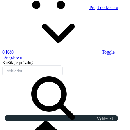
Přejít do košíku
0 Kč
0
Toggle
Dropdown
Košík
je prázdný
Vyhledat