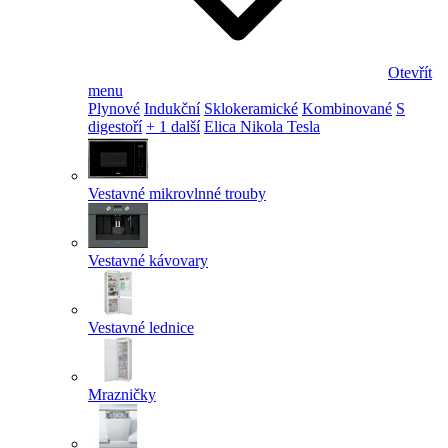
Otevřít
menu
Plynové
Indukční
Sklokeramické
Kombinované
S
digestoří
+ 1 další
Elica Nikola Tesla
Vestavné mikrovlnné trouby
Vestavné kávovary
Vestavné lednice
Mrazničky