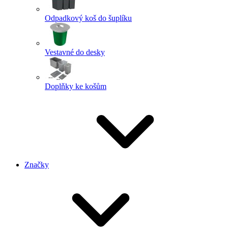
Odpadkový koš do šuplíku
Vestavné do desky
Doplňky ke košům
Značky