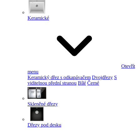
Keramické
Otevřít
menu
Keramický dřez s odkapávačem
Dvojdřezy
S
viditelnou přední stranou
Bílé
Černé
Skleněné dřezy
Dřezy pod desku