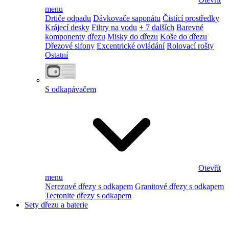
menu
Drtiče odpadu
Dávkovače saponátu
Čistící prostředky
Krájecí desky
Filtry na vodu
+ 7 dalších
Barevné
komponenty dřezu
Misky do dřezu
Koše do dřezu
Dřezové sifony
Excentrické ovládání
Rolovací rošty
Ostatní
S odkapávačem
Otevřít
menu
Nerezové dřezy s odkapem
Granitové dřezy s odkapem
Tectonite dřezy s odkapem
Sety dřezu a baterie