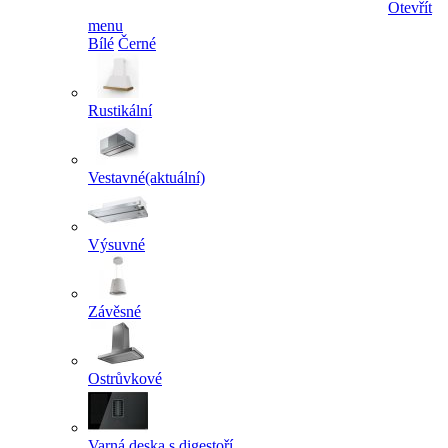
Otevřít
menu
Bílé
Černé
Rustikální
Vestavné
(aktuální)
Výsuvné
Závěsné
Ostrůvkové
Varná deska s digestoří