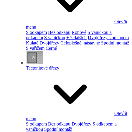
Otevřít
menu
S odkapem
Bez odkapu
Rohové
S vaničkou a
odkapem
S vaničkou
+ 7 dalších
Dvojdřezy s odkapem
Kulaté
Dvojdřezy
Celoplošné, nástavné
Spodní montáž
S vařičem
Černé
Tectonitové dřezy
Otevřít
menu
S odkapem
Bez odkapu
Dvojdřezy
S odkapem a
vaničkou
Spodní montáž