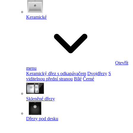
Keramické
Otevřít
menu
Keramický dřez s odkapávačem
Dvojdřezy
S
viditelnou přední stranou
Bílé
Černé
Skleněné dřezy
Dřezy pod desku