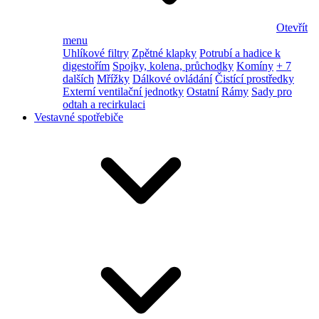
Otevřít
menu
Uhlíkové filtry
Zpětné klapky
Potrubí a hadice k
digestořím
Spojky, kolena, průchodky
Komíny
+ 7
dalších
Mřížky
Dálkové ovládání
Čistící prostředky
Externí ventilační jednotky
Ostatní
Rámy
Sady pro
odtah a recirkulaci
Vestavné spotřebiče