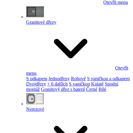
Otevřít menu
Granitové dřezy
Otevřít
menu
S odkapem
Jednodřezy
Rohové
S vaničkou a odkapem
Dvojdřezy
+ 6 dalších
S vaničkou
Kulaté
Spodní
montáž
Granitový dřez s baterií
Černé
Bílé
Nerezové