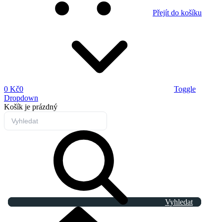
Přejít do košíku
0 Kč
0
Toggle
Dropdown
Košík
je prázdný
Vyhledat