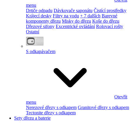
menu
Drtiče odpadu
Dávkovače saponátu
Čistící prostředky
Krájecí desky
Filtry na vodu
+ 7 dalších
Barevné
komponenty dřezu
Misky do dřezu
Koše do dřezu
Dřezové sifony
Excentrické ovládání
Rolovací rošty
Ostatní
S odkapávačem
Otevřít
menu
Nerezové dřezy s odkapem
Granitové dřezy s odkapem
Tectonite dřezy s odkapem
Sety dřezu a baterie