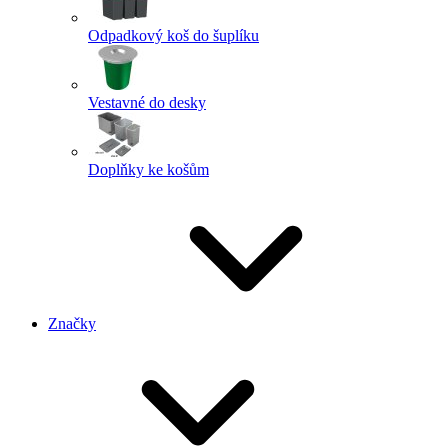
Odpadkový koš do šuplíku
Vestavné do desky
Doplňky ke košům
Značky