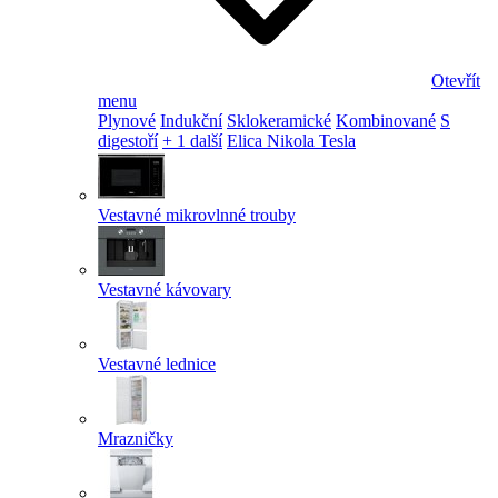
Otevřít
menu
Plynové
Indukční
Sklokeramické
Kombinované
S
digestoří
+ 1 další
Elica Nikola Tesla
Vestavné mikrovlnné trouby
Vestavné kávovary
Vestavné lednice
Mrazničky