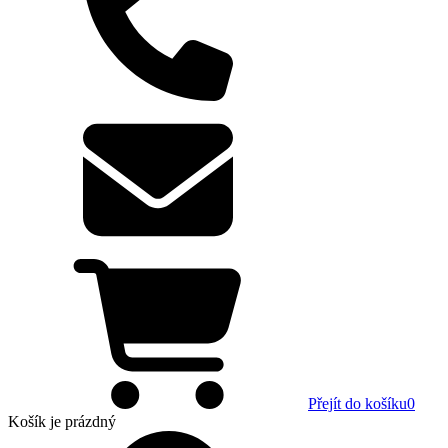
Přejít do košíku
0
Košík
je prázdný