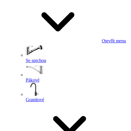
Otevřít menu
Se sprchou
Pákové
Granitové