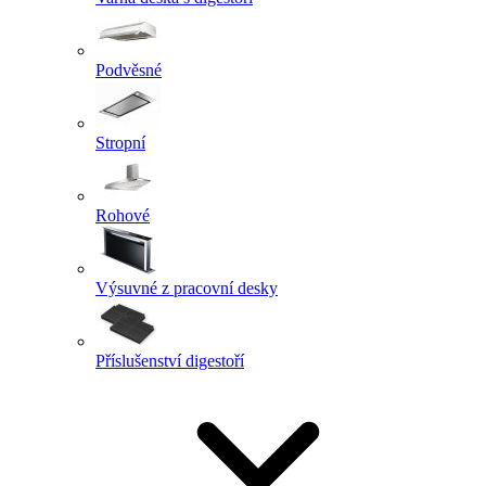
Podvěsné
Stropní
Rohové
Výsuvné z pracovní desky
Příslušenství digestoří