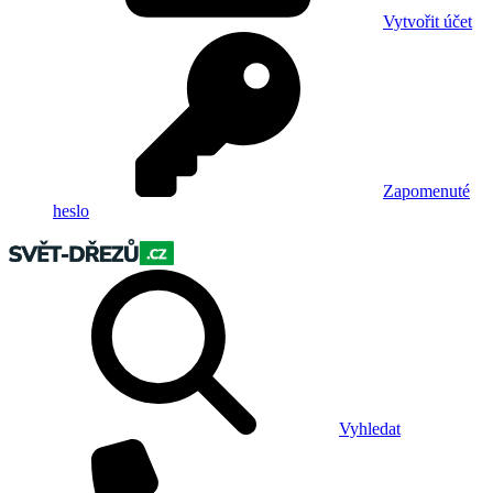
Vytvořit účet
Zapomenuté
heslo
Vyhledat