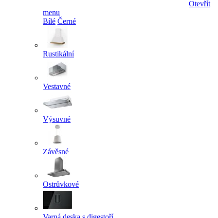
Otevřít
menu
Bílé
Černé
Rustikální
Vestavné
Výsuvné
Závěsné
Ostrůvkové
Varná deska s digestoří