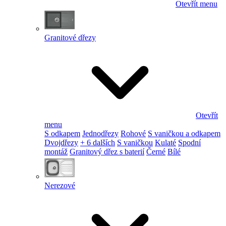
Otevřít menu
Granitové dřezy
Otevřít
menu
S odkapem
Jednodřezy
Rohové
S vaničkou a odkapem
Dvojdřezy
+ 6 dalších
S vaničkou
Kulaté
Spodní
montáž
Granitový dřez s baterií
Černé
Bílé
Nerezové