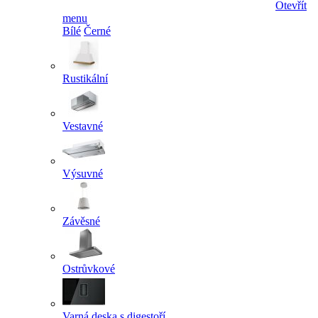
Otevřít
menu
Bílé
Černé
Rustikální
Vestavné
Výsuvné
Závěsné
Ostrůvkové
Varná deska s digestoří