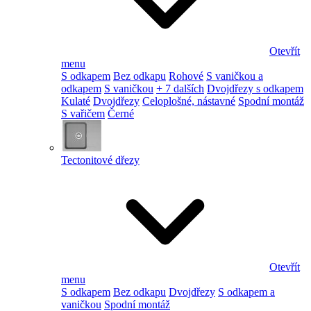
Otevřít
menu
S odkapem
Bez odkapu
Rohové
S vaničkou a
odkapem
S vaničkou
+ 7 dalších
Dvojdřezy s odkapem
Kulaté
Dvojdřezy
Celoplošné, nástavné
Spodní montáž
S vařičem
Černé
Tectonitové dřezy
Otevřít
menu
S odkapem
Bez odkapu
Dvojdřezy
S odkapem a
vaničkou
Spodní montáž