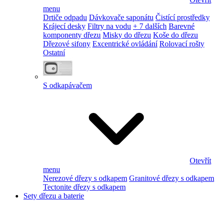
menu
Drtiče odpadu
Dávkovače saponátu
Čistící prostředky
Krájecí desky
Filtry na vodu
+ 7 dalších
Barevné
komponenty dřezu
Misky do dřezu
Koše do dřezu
Dřezové sifony
Excentrické ovládání
Rolovací rošty
Ostatní
S odkapávačem
Otevřít
menu
Nerezové dřezy s odkapem
Granitové dřezy s odkapem
Tectonite dřezy s odkapem
Sety dřezu a baterie