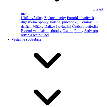
Otevřít
menu
Uhlíkové filtry
Zpětné klapky
Potrubí a hadice k
digestořím
Spojky, kolena, průchodky
Komíny
+ 7
dalších
Mřížky
Dálkové ovládání
Čistící prostředky
Externí ventilační jednotky
Ostatní
Rámy
Sady pro
odtah a recirkulaci
Vestavné spotřebiče