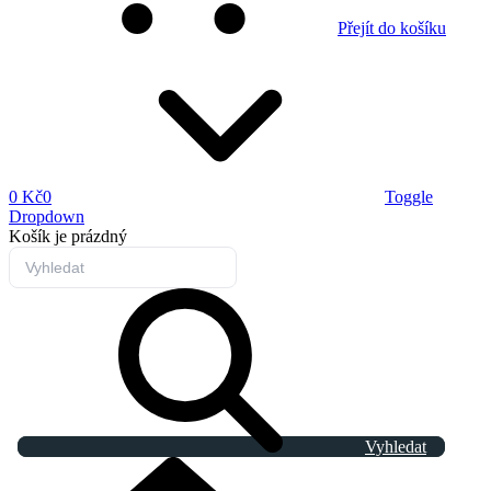
Přejít do košíku
0 Kč
0
Toggle
Dropdown
Košík
je prázdný
Vyhledat