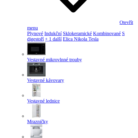
Otevřít
menu
Plynové
Indukční
Sklokeramické
Kombinované
S
digestoří
+ 1 další
Elica Nikola Tesla
Vestavné mikrovlnné trouby
Vestavné kávovary
Vestavné lednice
Mrazničky