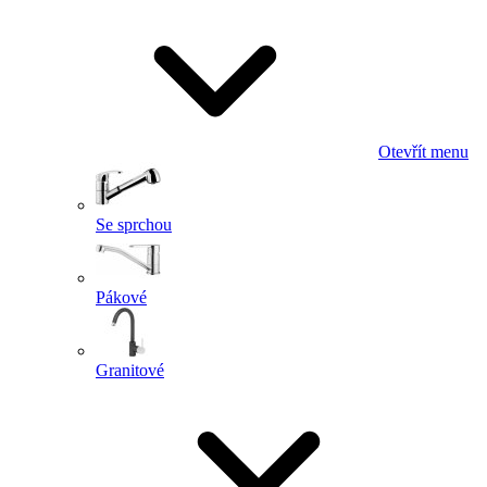
Otevřít menu
Se sprchou
Pákové
Granitové