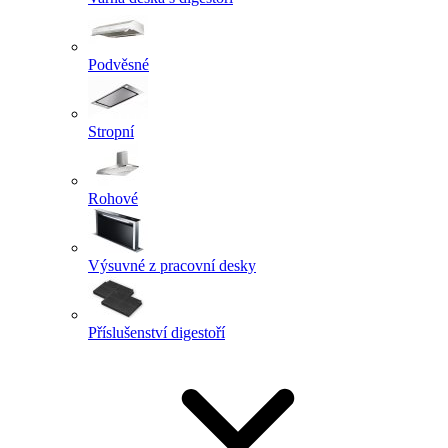
Podvěsné
Stropní
Rohové
Výsuvné z pracovní desky
Příslušenství digestoří