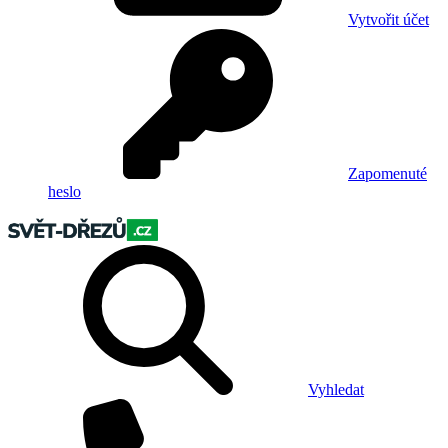
Vytvořit účet
Zapomenuté
heslo
Vyhledat