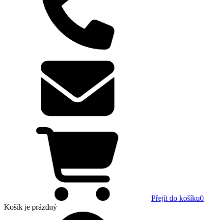
Přejít do košíku
0
Košík
je prázdný