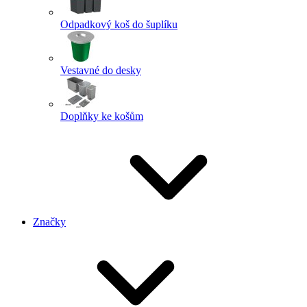
Odpadkový koš do šuplíku
Vestavné do desky
Doplňky ke košům
Značky