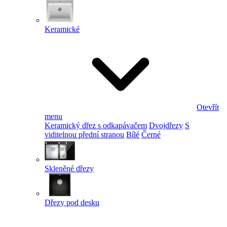
Keramické
Otevřít
menu
Keramický dřez s odkapávačem
Dvojdřezy
S
viditelnou přední stranou
Bílé
Černé
Skleněné dřezy
Dřezy pod desku