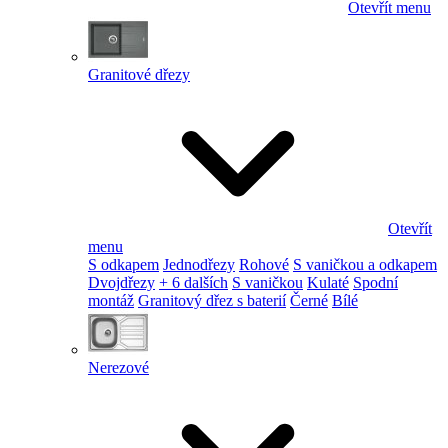
Otevřít menu
Granitové dřezy
Otevřít
menu
S odkapem
Jednodřezy
Rohové
S vaničkou a odkapem
Dvojdřezy
+ 6 dalších
S vaničkou
Kulaté
Spodní
montáž
Granitový dřez s baterií
Černé
Bílé
Nerezové