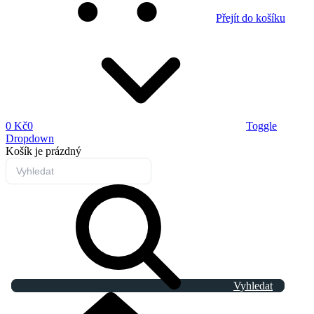
Přejít do košíku
0 Kč
0
Toggle
Dropdown
Košík
je prázdný
Vyhledat