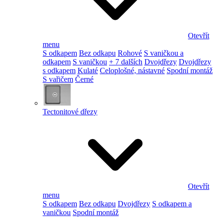
Otevřít
menu
S odkapem
Bez odkapu
Rohové
S vaničkou a
odkapem
S vaničkou
+ 7 dalších
Dvojdřezy
Dvojdřezy
s odkapem
Kulaté
Celoplošné, nástavné
Spodní montáž
S vařičem
Černé
Tectonitové dřezy
Otevřít
menu
S odkapem
Bez odkapu
Dvojdřezy
S odkapem a
vaničkou
Spodní montáž