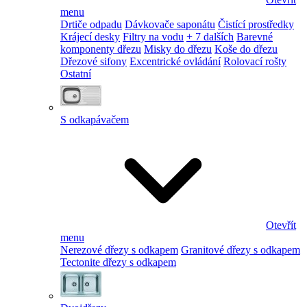
menu
Drtiče odpadu
Dávkovače saponátu
Čistící prostředky
Krájecí desky
Filtry na vodu
+ 7 dalších
Barevné
komponenty dřezu
Misky do dřezu
Koše do dřezu
Dřezové sifony
Excentrické ovládání
Rolovací rošty
Ostatní
S odkapávačem
Otevřít
menu
Nerezové dřezy s odkapem
Granitové dřezy s odkapem
Tectonite dřezy s odkapem