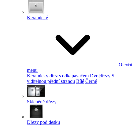
Keramické
Otevřít
menu
Keramický dřez s odkapávačem
Dvojdřezy
S
viditelnou přední stranou
Bílé
Černé
Skleněné dřezy
Dřezy pod desku