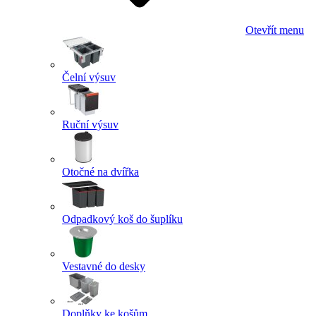
Otevřít menu
Čelní výsuv
Ruční výsuv
Otočné na dvířka
Odpadkový koš do šuplíku
Vestavné do desky
Doplňky ke košům