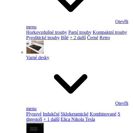
Otevřít
menu
Horkovzdušné trouby
Parní trouby
Kompaktní trouby
Pyrolitické trouby
Bílé
+ 2 další
Černé
Retro
Varné desky
Otevřít
menu
Plynové
Indukční
Sklokeramické
Kombinované
S
digestoří
+ 1 další
Elica Nikola Tesla