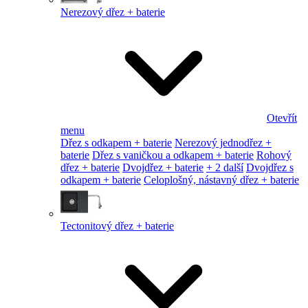
Nerezový dřez + baterie
Otevřít
menu
Dřez s odkapem + baterie
Nerezový jednodřez +
baterie
Dřez s vaničkou a odkapem + baterie
Rohový
dřez + baterie
Dvojdřez + baterie
+ 2 další
Dvojdřez s
odkapem + baterie
Celoplošný, nástavný dřez + baterie
Tectonitový dřez + baterie