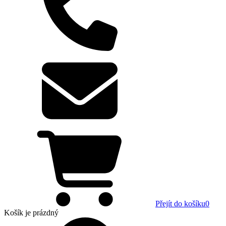
Přejít do košíku
0
Košík
je prázdný