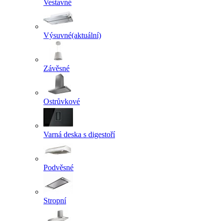
Vestavné
Výsuvné
(aktuální)
Závěsné
Ostrůvkové
Varná deska s digestoří
Podvěsné
Stropní