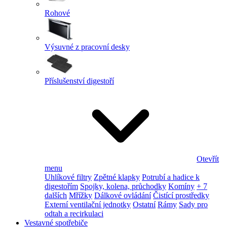
Rohové
Výsuvné z pracovní desky
Příslušenství digestoří
Otevřít
menu
Uhlíkové filtry
Zpětné klapky
Potrubí a hadice k
digestořím
Spojky, kolena, průchodky
Komíny
+ 7
dalších
Mřížky
Dálkové ovládání
Čistící prostředky
Externí ventilační jednotky
Ostatní
Rámy
Sady pro
odtah a recirkulaci
Vestavné spotřebiče