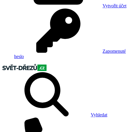
Vytvořit účet
Zapomenuté
heslo
Vyhledat