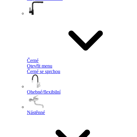
Černé
Otevřít menu
Černé se sprchou
Ohebné/flexibilní
Nástěnné