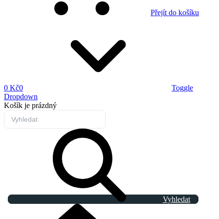
Přejít do košíku
0 Kč
0
Toggle
Dropdown
Košík
je prázdný
Vyhledat