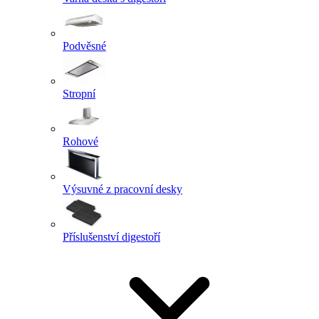
Podvěsné
Stropní
Rohové
Výsuvné z pracovní desky
Příslušenství digestoří