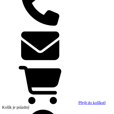
Přejít do košíku
0
Košík
je prázdný