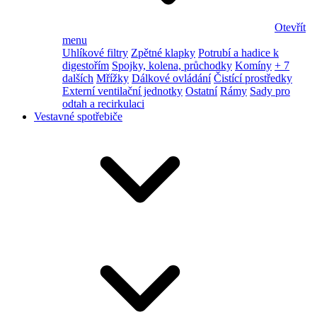
Otevřít
menu
Uhlíkové filtry
Zpětné klapky
Potrubí a hadice k
digestořím
Spojky, kolena, průchodky
Komíny
+ 7
dalších
Mřížky
Dálkové ovládání
Čistící prostředky
Externí ventilační jednotky
Ostatní
Rámy
Sady pro
odtah a recirkulaci
Vestavné spotřebiče