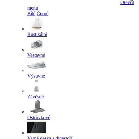
Otevřít
menu
Bílé
Černé
Rustikální
Vestavné
Výsuvné
Závěsné
Ostrůvkové
Varná deska s digestoří