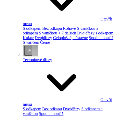
Otevřít
menu
S odkapem
Bez odkapu
Rohové
S vaničkou a
odkapem
S vaničkou
+ 7 dalších
Dvojdřezy s odkapem
Kulaté
Dvojdřezy
Celoplošné, nástavné
Spodní montáž
S vařičem
Černé
Tectonitové dřezy
Otevřít
menu
S odkapem
Bez odkapu
Dvojdřezy
S odkapem a
vaničkou
Spodní montáž