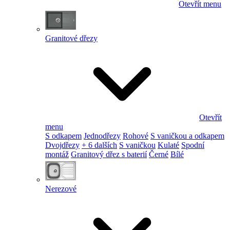
Otevřít menu
Granitové dřezy
Otevřít
menu
S odkapem
Jednodřezy
Rohové
S vaničkou a odkapem
Dvojdřezy
+ 6 dalších
S vaničkou
Kulaté
Spodní
montáž
Granitový dřez s baterií
Černé
Bílé
Nerezové