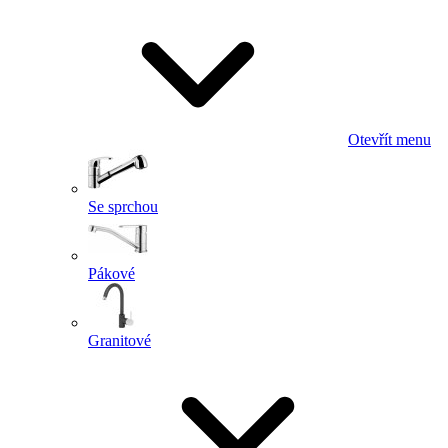
Otevřít menu
Se sprchou
Pákové
Granitové