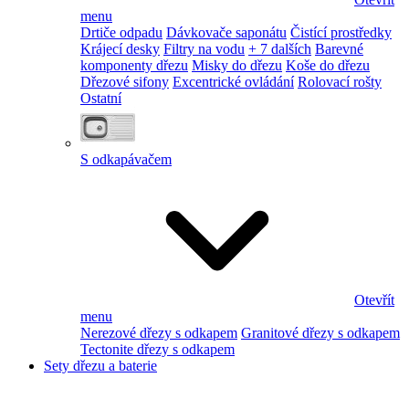
menu
Drtiče odpadu
Dávkovače saponátu
Čistící prostředky
Krájecí desky
Filtry na vodu
+ 7 dalších
Barevné
komponenty dřezu
Misky do dřezu
Koše do dřezu
Dřezové sifony
Excentrické ovládání
Rolovací rošty
Ostatní
S odkapávačem
Otevřít
menu
Nerezové dřezy s odkapem
Granitové dřezy s odkapem
Tectonite dřezy s odkapem
Sety dřezu a baterie