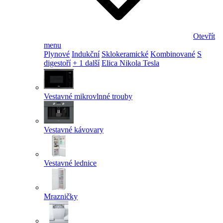
Otevřít
menu
Plynové
Indukční
Sklokeramické
Kombinované
S
digestoří
+ 1 další
Elica Nikola Tesla
Vestavné mikrovlnné trouby
Vestavné kávovary
Vestavné lednice
Mrazničky