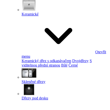
Keramické
Otevřít
menu
Keramický dřez s odkapávačem
Dvojdřezy
S
viditelnou přední stranou
Bílé
Černé
Skleněné dřezy
Dřezy pod desku