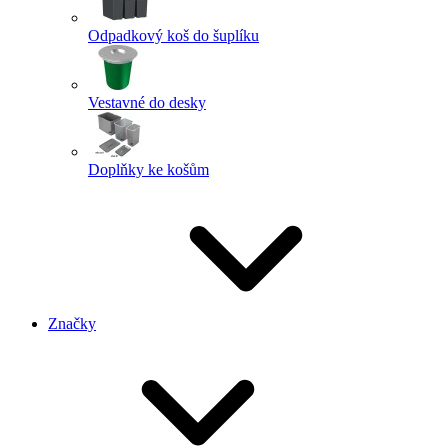
Odpadkový koš do šuplíku
Vestavné do desky
Doplňky ke košům
Značky