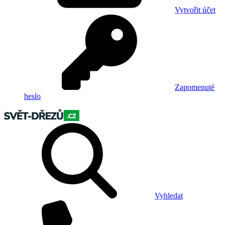
Vytvořit účet
Zapomenuté
heslo
Vyhledat