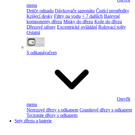
menu
Drtiče odpadu
Dávkovače saponátu
Čistící prostředky
Krájecí desky
Filtry na vodu
+ 7 dalších
Barevné
komponenty dřezu
Misky do dřezu
Koše do dřezu
Dřezové sifony
Excentrické ovládání
Rolovací rošty
Ostatní
S odkapávačem
Otevřít
menu
Nerezové dřezy s odkapem
Granitové dřezy s odkapem
Tectonite dřezy s odkapem
Sety dřezu a baterie