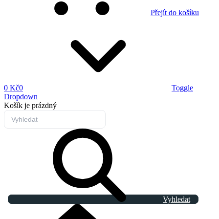
Přejít do košíku
0 Kč
0
Toggle
Dropdown
Košík
je prázdný
Vyhledat