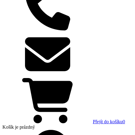
Přejít do košíku
0
Košík
je prázdný