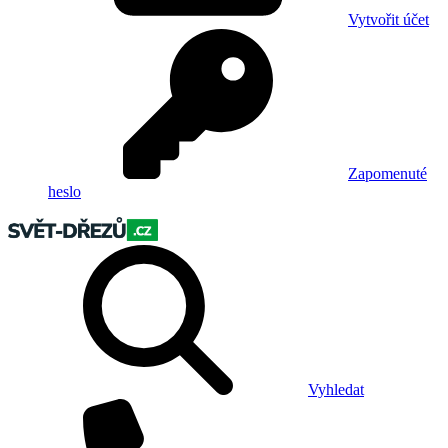
Vytvořit účet
Zapomenuté
heslo
Vyhledat