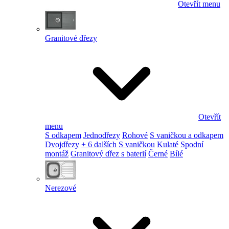
Otevřít menu
Granitové dřezy
Otevřít
menu
S odkapem
Jednodřezy
Rohové
S vaničkou a odkapem
Dvojdřezy
+ 6 dalších
S vaničkou
Kulaté
Spodní
montáž
Granitový dřez s baterií
Černé
Bílé
Nerezové