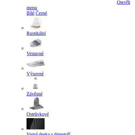
Otevřít
menu
Bílé
Černé
Rustikální
Vestavné
Výsuvné
Závěsné
Ostrůvkové
Varná deska s digestoří