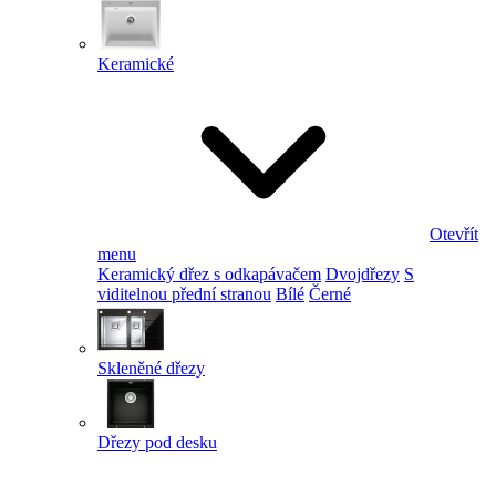
Keramické
Otevřít
menu
Keramický dřez s odkapávačem
Dvojdřezy
S
viditelnou přední stranou
Bílé
Černé
Skleněné dřezy
Dřezy pod desku