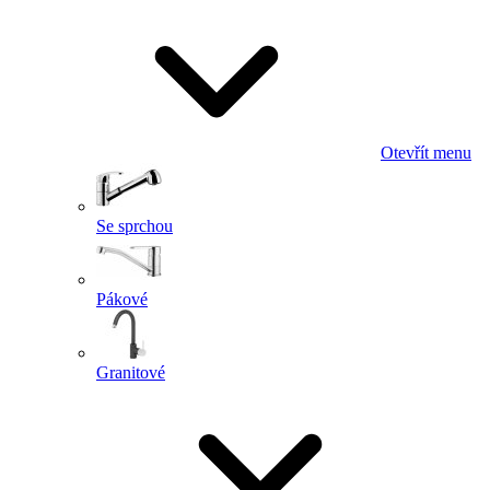
Otevřít menu
Se sprchou
Pákové
Granitové