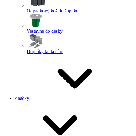
Odpadkový koš do šuplíku
Vestavné do desky
Doplňky ke košům
Značky