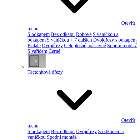
Otevřít
menu
S odkapem
Bez odkapu
Rohové
S vaničkou a
odkapem
S vaničkou
+ 7 dalších
Dvojdřezy s odkapem
Kulaté
Dvojdřezy
Celoplošné, nástavné
Spodní montáž
S vařičem
Černé
Tectonitové dřezy
Otevřít
menu
S odkapem
Bez odkapu
Dvojdřezy
S odkapem a
vaničkou
Spodní montáž