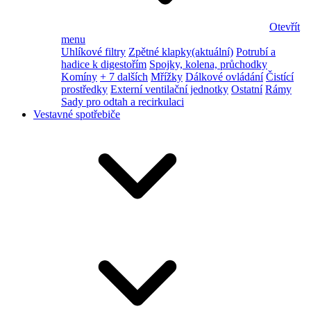
Otevřít
menu
Uhlíkové filtry
Zpětné klapky
(aktuální)
Potrubí a
hadice k digestořím
Spojky, kolena, průchodky
Komíny
+ 7 dalších
Mřížky
Dálkové ovládání
Čistící
prostředky
Externí ventilační jednotky
Ostatní
Rámy
Sady pro odtah a recirkulaci
Vestavné spotřebiče