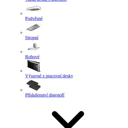
Podvěsné
Stropní
Rohové
Výsuvné z pracovní desky
Příslušenství digestoří