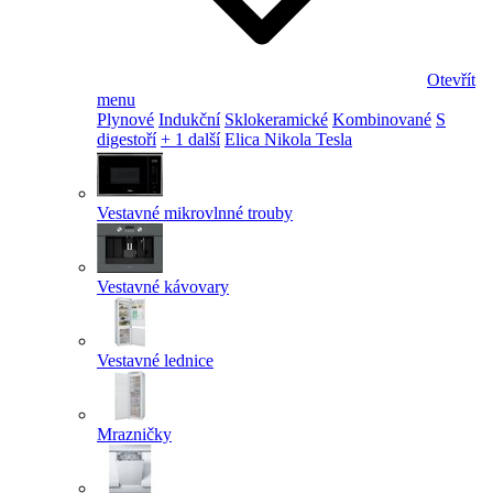
Otevřít
menu
Plynové
Indukční
Sklokeramické
Kombinované
S
digestoří
+ 1 další
Elica Nikola Tesla
Vestavné mikrovlnné trouby
Vestavné kávovary
Vestavné lednice
Mrazničky