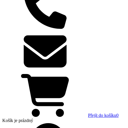
Přejít do košíku
0
Košík
je prázdný