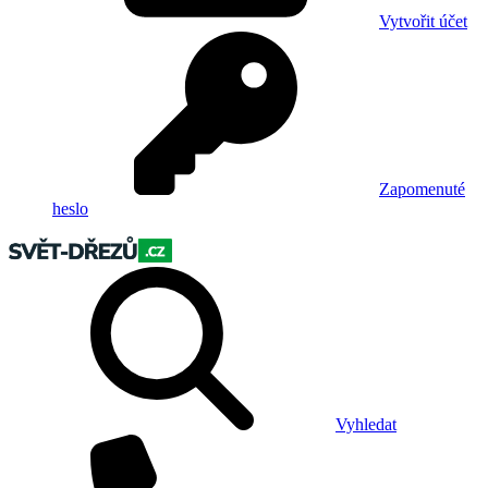
Vytvořit účet
Zapomenuté
heslo
Vyhledat