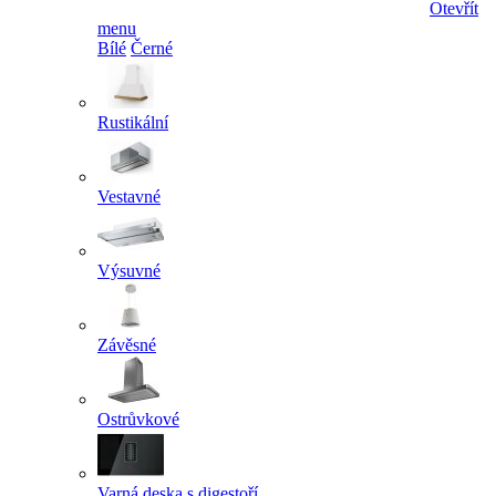
Otevřít
menu
Bílé
Černé
Rustikální
Vestavné
Výsuvné
Závěsné
Ostrůvkové
Varná deska s digestoří