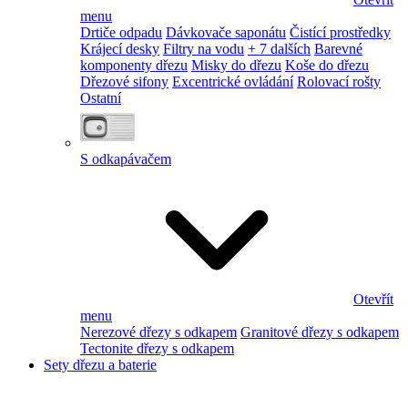
menu
Drtiče odpadu
Dávkovače saponátu
Čistící prostředky
Krájecí desky
Filtry na vodu
+ 7 dalších
Barevné
komponenty dřezu
Misky do dřezu
Koše do dřezu
Dřezové sifony
Excentrické ovládání
Rolovací rošty
Ostatní
S odkapávačem
Otevřít
menu
Nerezové dřezy s odkapem
Granitové dřezy s odkapem
Tectonite dřezy s odkapem
Sety dřezu a baterie