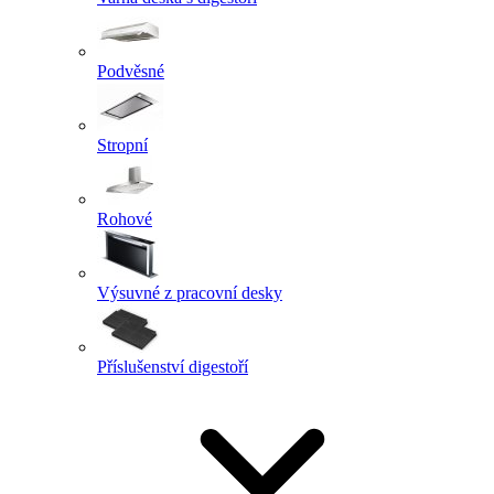
Podvěsné
Stropní
Rohové
Výsuvné z pracovní desky
Příslušenství digestoří