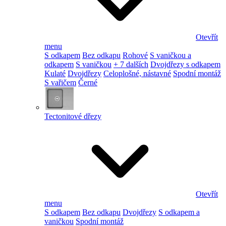
Otevřít
menu
S odkapem
Bez odkapu
Rohové
S vaničkou a
odkapem
S vaničkou
+ 7 dalších
Dvojdřezy s odkapem
Kulaté
Dvojdřezy
Celoplošné, nástavné
Spodní montáž
S vařičem
Černé
Tectonitové dřezy
Otevřít
menu
S odkapem
Bez odkapu
Dvojdřezy
S odkapem a
vaničkou
Spodní montáž