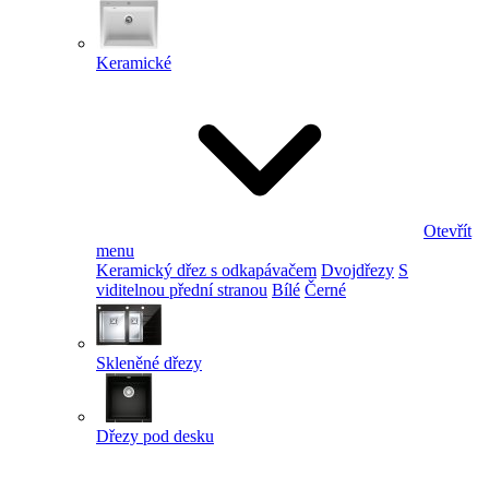
Keramické
Otevřít
menu
Keramický dřez s odkapávačem
Dvojdřezy
S
viditelnou přední stranou
Bílé
Černé
Skleněné dřezy
Dřezy pod desku