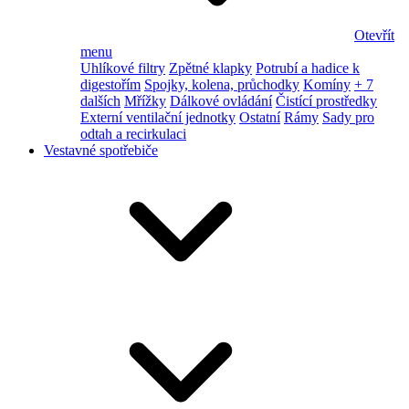
Otevřít
menu
Uhlíkové filtry
Zpětné klapky
Potrubí a hadice k
digestořím
Spojky, kolena, průchodky
Komíny
+ 7
dalších
Mřížky
Dálkové ovládání
Čistící prostředky
Externí ventilační jednotky
Ostatní
Rámy
Sady pro
odtah a recirkulaci
Vestavné spotřebiče