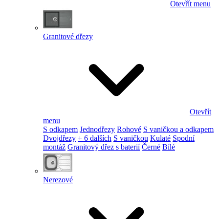
Otevřít menu
Granitové dřezy
Otevřít
menu
S odkapem
Jednodřezy
Rohové
S vaničkou a odkapem
Dvojdřezy
+ 6 dalších
S vaničkou
Kulaté
Spodní
montáž
Granitový dřez s baterií
Černé
Bílé
Nerezové