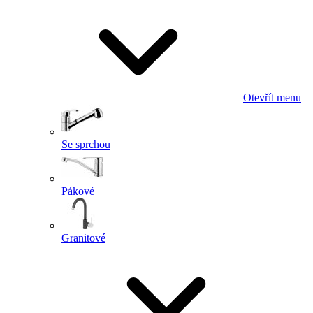
Otevřít menu
Se sprchou
Pákové
Granitové