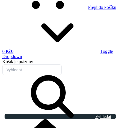
Přejít do košíku
0 Kč
0
Toggle
Dropdown
Košík
je prázdný
Vyhledat