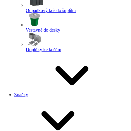
Odpadkový koš do šuplíku
Vestavné do desky
Doplňky ke košům
Značky