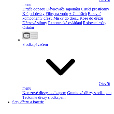
menu
Drtiče odpadu
Dávkovače saponátu
Čistící prostředky
Krájecí desky
Filtry na vodu
+ 7 dalších
Barevné
komponenty dřezu
Misky do dřezu
Koše do dřezu
Dřezové sifony
Excentrické ovládání
Rolovací rošty
Ostatní
S odkapávačem
Otevřít
menu
Nerezové dřezy s odkapem
Granitové dřezy s odkapem
Tectonite dřezy s odkapem
Sety dřezu a baterie