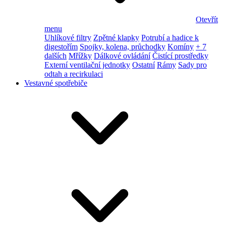
Otevřít
menu
Uhlíkové filtry
Zpětné klapky
Potrubí a hadice k
digestořím
Spojky, kolena, průchodky
Komíny
+ 7
dalších
Mřížky
Dálkové ovládání
Čistící prostředky
Externí ventilační jednotky
Ostatní
Rámy
Sady pro
odtah a recirkulaci
Vestavné spotřebiče