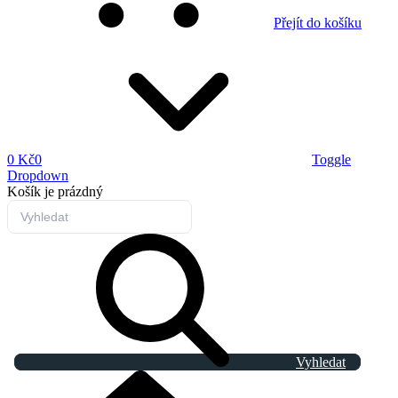
Přejít do košíku
0 Kč
0
Toggle
Dropdown
Košík
je prázdný
Vyhledat