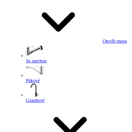
Otevřít menu
Se sprchou
Pákové
Granitové