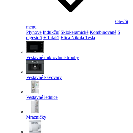
Otevřít
menu
Plynové
Indukční
Sklokeramické
Kombinované
S
digestoří
+ 1 další
Elica Nikola Tesla
Vestavné mikrovlnné trouby
Vestavné kávovary
Vestavné lednice
Mrazničky