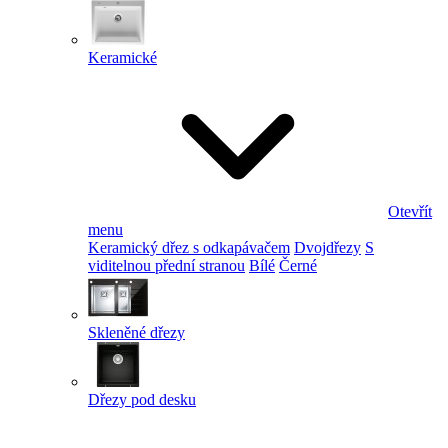
Keramické
Otevřít
menu
Keramický dřez s odkapávačem
Dvojdřezy
S
viditelnou přední stranou
Bílé
Černé
Skleněné dřezy
Dřezy pod desku