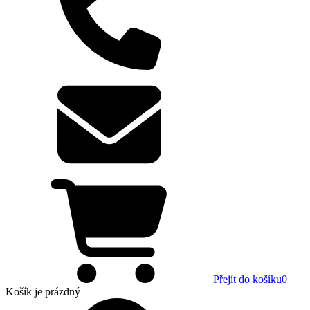
Přejít do košíku
0
Košík
je prázdný