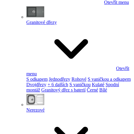
Otevřít menu
Granitové dřezy
Otevřít
menu
S odkapem
Jednodřezy
Rohové
S vaničkou a odkapem
Dvojdřezy
+ 6 dalších
S vaničkou
Kulaté
Spodní
montáž
Granitový dřez s baterií
Černé
Bílé
Nerezové