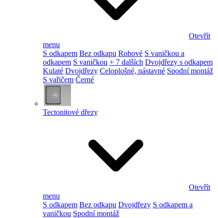
Otevřít
menu
S odkapem
Bez odkapu
Rohové
S vaničkou a
odkapem
S vaničkou
+ 7 dalších
Dvojdřezy s odkapem
Kulaté
Dvojdřezy
Celoplošné, nástavné
Spodní montáž
S vařičem
Černé
Tectonitové dřezy
Otevřít
menu
S odkapem
Bez odkapu
Dvojdřezy
S odkapem a
vaničkou
Spodní montáž