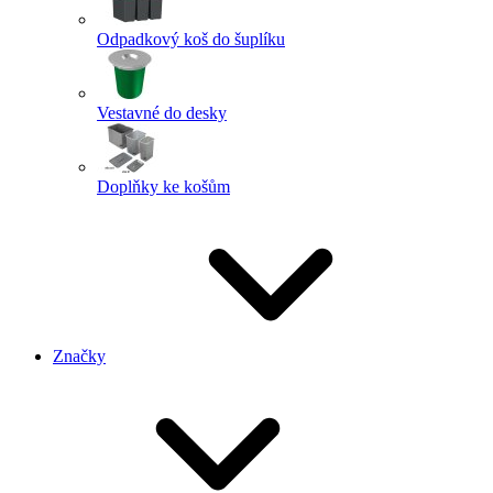
Odpadkový koš do šuplíku
Vestavné do desky
Doplňky ke košům
Značky