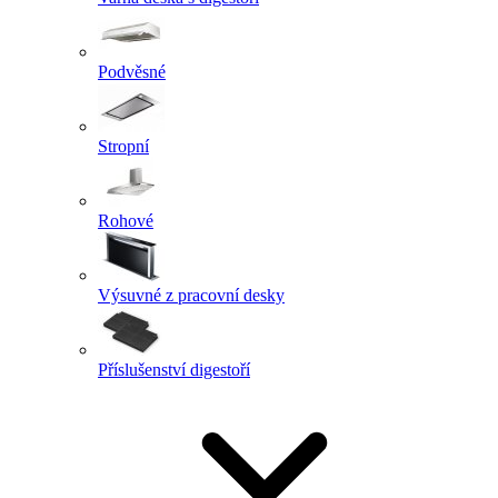
Podvěsné
Stropní
Rohové
Výsuvné z pracovní desky
Příslušenství digestoří