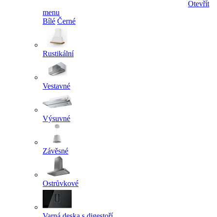
Otevřít
menu
Bílé
Černé
Rustikální
Vestavné
Výsuvné
Závěsné
Ostrůvkové
Varná deska s digestoří