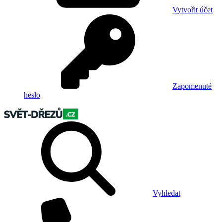
Vytvořit účet
Zapomenuté
heslo
Vyhledat