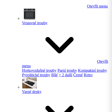
Otevřít menu
Vestavné trouby
Otevřít
menu
Horkovzdušné trouby
Parní trouby
Kompaktní trouby
Pyrolitické trouby
Bílé
+ 2 další
Černé
Retro
Varné desky