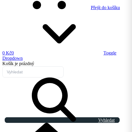
Přejít do košíku
0 Kč
0
Toggle
Dropdown
Košík
je prázdný
Vyhledat