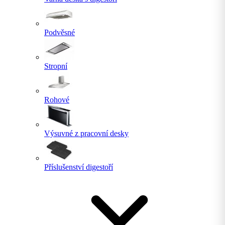
Podvěsné
Stropní
Rohové
Výsuvné z pracovní desky
Příslušenství digestoří