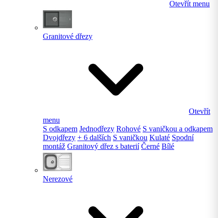
Otevřít menu
Granitové dřezy
Otevřít
menu
S odkapem
Jednodřezy
Rohové
S vaničkou a odkapem
Dvojdřezy
+ 6 dalších
S vaničkou
Kulaté
Spodní
montáž
Granitový dřez s baterií
Černé
Bílé
Nerezové