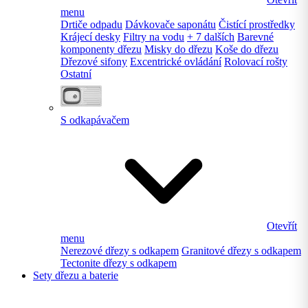
menu
Drtiče odpadu
Dávkovače saponátu
Čistící prostředky
Krájecí desky
Filtry na vodu
+ 7 dalších
Barevné
komponenty dřezu
Misky do dřezu
Koše do dřezu
Dřezové sifony
Excentrické ovládání
Rolovací rošty
Ostatní
S odkapávačem
Otevřít
menu
Nerezové dřezy s odkapem
Granitové dřezy s odkapem
Tectonite dřezy s odkapem
Sety dřezu a baterie