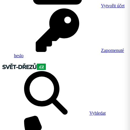
Vytvořit účet
Zapomenuté
heslo
Vyhledat