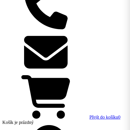
Přejít do košíku
0
Košík
je prázdný