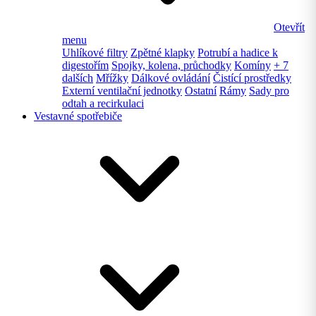
Otevřít
menu
Uhlíkové filtry
Zpětné klapky
Potrubí a hadice k
digestořím
Spojky, kolena, průchodky
Komíny
+ 7
dalších
Mřížky
Dálkové ovládání
Čistící prostředky
Externí ventilační jednotky
Ostatní
Rámy
Sady pro
odtah a recirkulaci
Vestavné spotřebiče