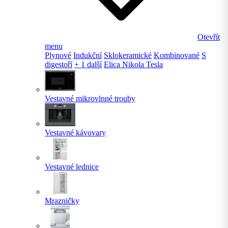
Otevřít
menu
Plynové
Indukční
Sklokeramické
Kombinované
S
digestoří
+ 1 další
Elica Nikola Tesla
Vestavné mikrovlnné trouby
Vestavné kávovary
Vestavné lednice
Mrazničky