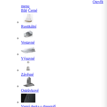
Otevřít
menu
Bílé
Černé
Rustikální
Vestavné
Výsuvné
Závěsné
Ostrůvkové
Varná deska s digestoří