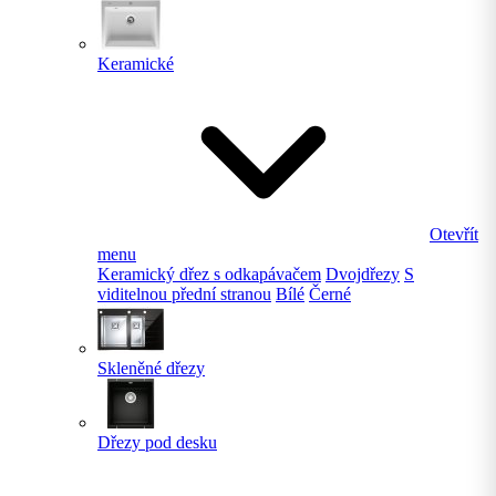
Keramické
Otevřít
menu
Keramický dřez s odkapávačem
Dvojdřezy
S
viditelnou přední stranou
Bílé
Černé
Skleněné dřezy
Dřezy pod desku