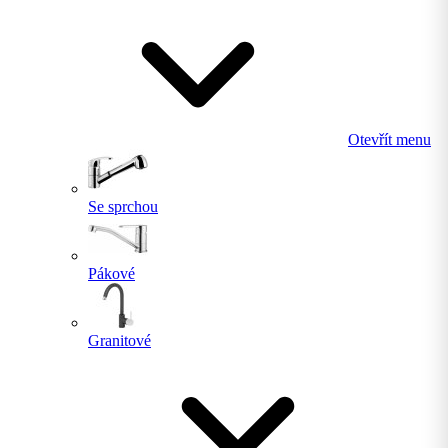
Otevřít menu
Se sprchou
Pákové
Granitové