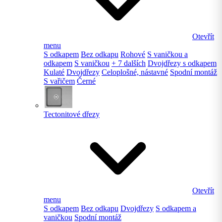
Otevřít
menu
S odkapem
Bez odkapu
Rohové
S vaničkou a
odkapem
S vaničkou
+ 7 dalších
Dvojdřezy s odkapem
Kulaté
Dvojdřezy
Celoplošné, nástavné
Spodní montáž
S vařičem
Černé
Tectonitové dřezy
Otevřít
menu
S odkapem
Bez odkapu
Dvojdřezy
S odkapem a
vaničkou
Spodní montáž