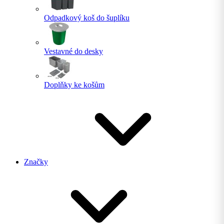
Odpadkový koš do šuplíku
Vestavné do desky
Doplňky ke košům
Značky