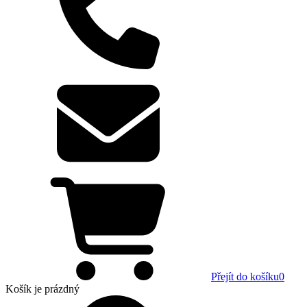
Přejít do košíku
0
Košík
je prázdný