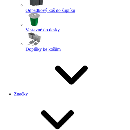
Odpadkový koš do šuplíku
Vestavné do desky
Doplňky ke košům
Značky