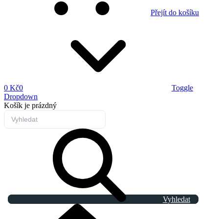
Přejít do košíku
0 Kč
0
Toggle
Dropdown
Košík
je prázdný
Vyhledat