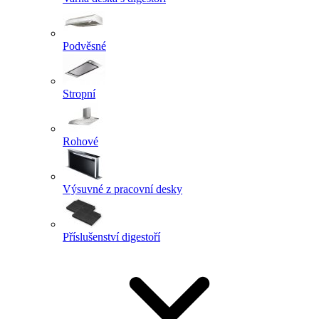
Podvěsné
Stropní
Rohové
Výsuvné z pracovní desky
Příslušenství digestoří