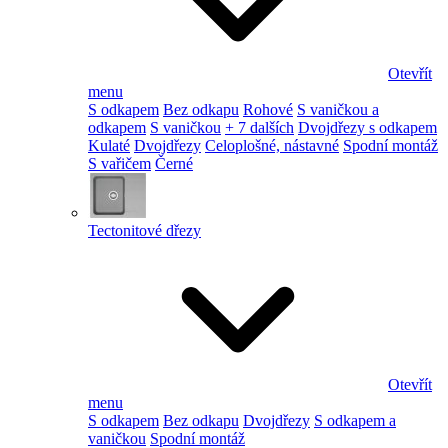
Otevřít
menu
S odkapem
Bez odkapu
Rohové
S vaničkou a
odkapem
S vaničkou
+ 7 dalších
Dvojdřezy s odkapem
Kulaté
Dvojdřezy
Celoplošné, nástavné
Spodní montáž
S vařičem
Černé
Tectonitové dřezy
Otevřít
menu
S odkapem
Bez odkapu
Dvojdřezy
S odkapem a
vaničkou
Spodní montáž