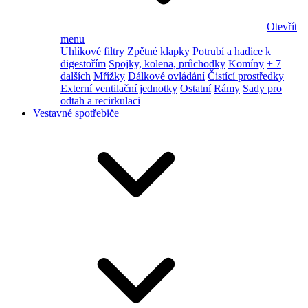
Otevřít
menu
Uhlíkové filtry
Zpětné klapky
Potrubí a hadice k
digestořím
Spojky, kolena, průchodky
Komíny
+ 7
dalších
Mřížky
Dálkové ovládání
Čistící prostředky
Externí ventilační jednotky
Ostatní
Rámy
Sady pro
odtah a recirkulaci
Vestavné spotřebiče