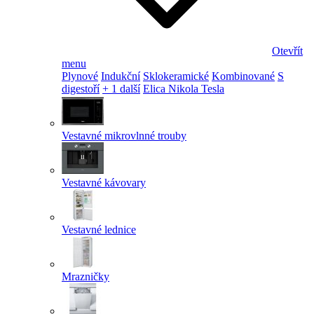
Otevřít
menu
Plynové
Indukční
Sklokeramické
Kombinované
S
digestoří
+ 1 další
Elica Nikola Tesla
Vestavné mikrovlnné trouby
Vestavné kávovary
Vestavné lednice
Mrazničky