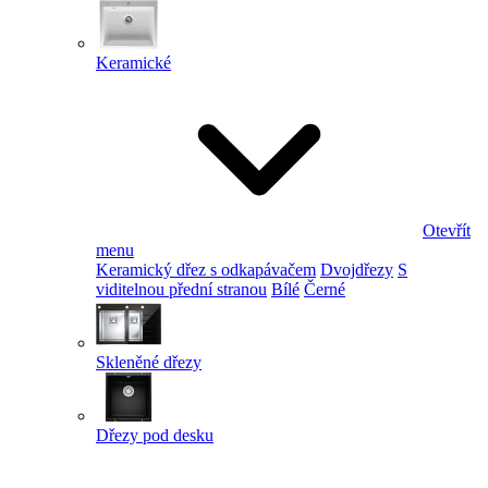
Keramické
Otevřít
menu
Keramický dřez s odkapávačem
Dvojdřezy
S
viditelnou přední stranou
Bílé
Černé
Skleněné dřezy
Dřezy pod desku