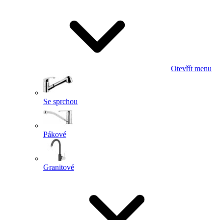
Otevřít menu
Se sprchou
Pákové
Granitové