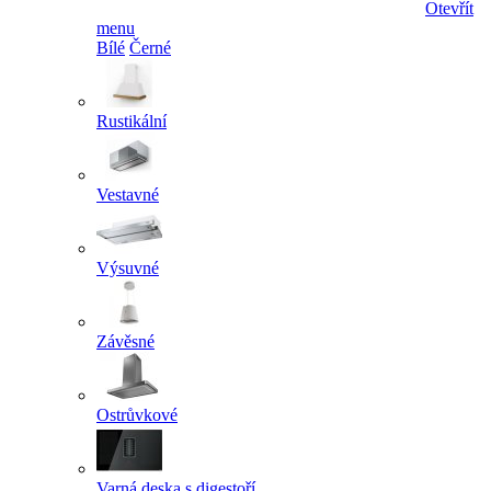
Otevřít
menu
Bílé
Černé
Rustikální
Vestavné
Výsuvné
Závěsné
Ostrůvkové
Varná deska s digestoří