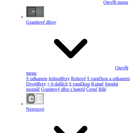
Otevřít menu
Granitové dřezy
Otevřít
menu
S odkapem
Jednodřezy
Rohové
S vaničkou a odkapem
Dvojdřezy
+ 6 dalších
S vaničkou
Kulaté
Spodní
montáž
Granitový dřez s baterií
Černé
Bílé
Nerezové