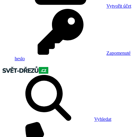
Vytvořit účet
Zapomenuté
heslo
Vyhledat