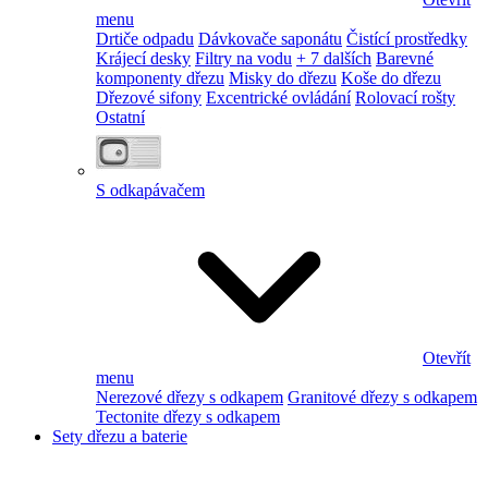
menu
Drtiče odpadu
Dávkovače saponátu
Čistící prostředky
Krájecí desky
Filtry na vodu
+ 7 dalších
Barevné
komponenty dřezu
Misky do dřezu
Koše do dřezu
Dřezové sifony
Excentrické ovládání
Rolovací rošty
Ostatní
S odkapávačem
Otevřít
menu
Nerezové dřezy s odkapem
Granitové dřezy s odkapem
Tectonite dřezy s odkapem
Sety dřezu a baterie