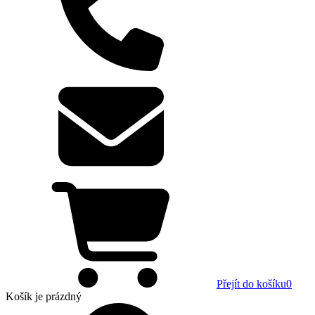
Přejít do košíku
0
Košík
je prázdný