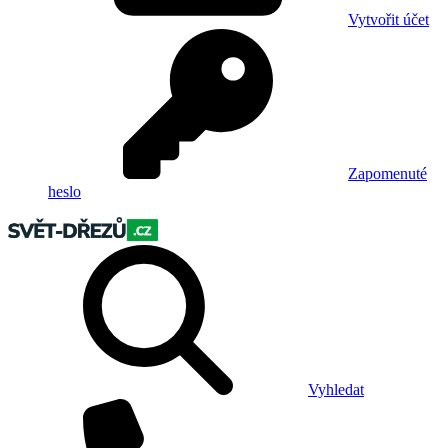
Vytvořit účet
Zapomenuté
heslo
Vyhledat