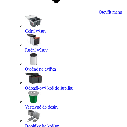
Otevřít menu
Čelní výsuv
Ruční výsuv
Otočné na dvířka
Odpadkový koš do šuplíku
Vestavné do desky
Doplňky ke košům