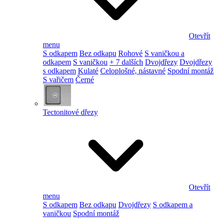
Otevřít
menu
S odkapem
Bez odkapu
Rohové
S vaničkou a
odkapem
S vaničkou
+ 7 dalších
Dvojdřezy
Dvojdřezy
s odkapem
Kulaté
Celoplošné, nástavné
Spodní montáž
S vařičem
Černé
Tectonitové dřezy
Otevřít
menu
S odkapem
Bez odkapu
Dvojdřezy
S odkapem a
vaničkou
Spodní montáž