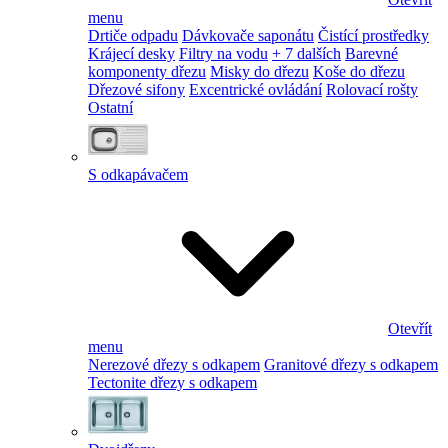
menu
Drtiče odpadu
Dávkovače saponátu
Čistící prostředky
Krájecí desky
Filtry na vodu
+ 7 dalších
Barevné
komponenty dřezu
Misky do dřezu
Koše do dřezu
Dřezové sifony
Excentrické ovládání
Rolovací rošty
Ostatní
S odkapávačem
Otevřít
menu
Nerezové dřezy s odkapem
Granitové dřezy s odkapem
Tectonite dřezy s odkapem