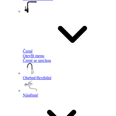
Černé
Otevřít menu
Černé se sprchou
Ohebné/flexibilní
Nástěnné