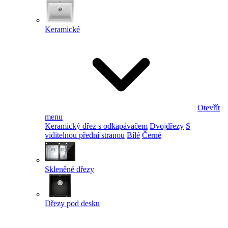
Keramické
Otevřít
menu
Keramický dřez s odkapávačem
Dvojdřezy
S
viditelnou přední stranou
Bílé
Černé
Skleněné dřezy
Dřezy pod desku