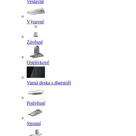
Vestavné
Výsuvné
Závěsné
Ostrůvkové
Varná deska s digestoří
Podvěsné
Stropní