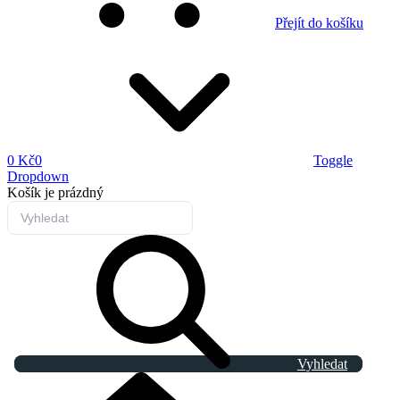
Přejít do košíku
0 Kč
0
Toggle
Dropdown
Košík
je prázdný
Vyhledat