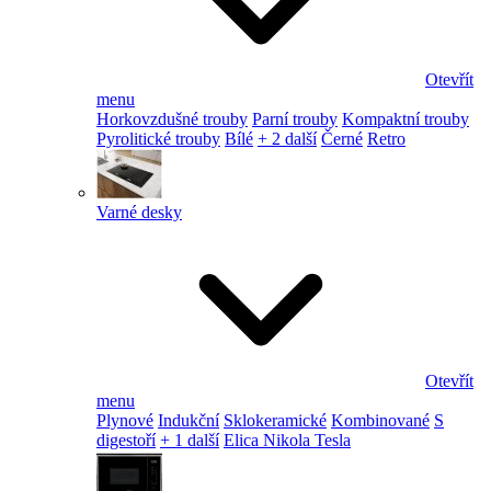
Otevřít
menu
Horkovzdušné trouby
Parní trouby
Kompaktní trouby
Pyrolitické trouby
Bílé
+ 2 další
Černé
Retro
Varné desky
Otevřít
menu
Plynové
Indukční
Sklokeramické
Kombinované
S
digestoří
+ 1 další
Elica Nikola Tesla