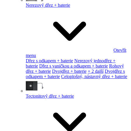
Nerezový dřez + baterie
Otevřít
menu
Dřez s odkapem + baterie
Nerezový jednodřez +
baterie
Dřez s vaničkou a odkapem + baterie
Rohový
dřez + baterie
Dvojdřez + baterie
+ 2 další
Dvojdřez s
odkapem + baterie
Celoplošný, nástavný dřez + baterie
Tectonitový dřez + baterie