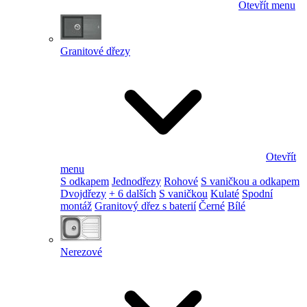
Otevřít menu
Granitové dřezy
Otevřít
menu
S odkapem
Jednodřezy
Rohové
S vaničkou a odkapem
Dvojdřezy
+ 6 dalších
S vaničkou
Kulaté
Spodní
montáž
Granitový dřez s baterií
Černé
Bílé
Nerezové