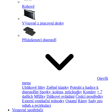
Rohové
Výsuvné z pracovní desky
Příslušenství digestoří
Otevřít
menu
Uhlíkové filtry
Zpětné klapky
Potrubí a hadice k
digestořím
Spojky, kolena, průchodky
Komíny
+ 7
dalších
Mřížky
Dálkové ovládání
Čistící prostředky
Externí ventilační jednotky
Ostatní
Rámy
Sady pro
odtah a recirkulaci
Vestavné spotřebiče