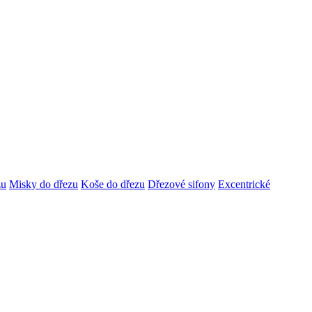
zu
Misky do dřezu
Koše do dřezu
Dřezové sifony
Excentrické