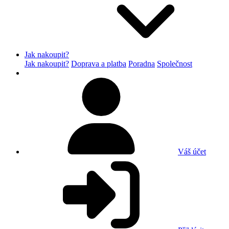
Jak nakoupit?
Jak nakoupit?
Doprava a platba
Poradna
Společnost
Váš účet