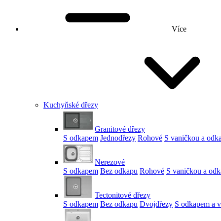
Více
Kuchyňské dřezy
Granitové dřezy
S odkapem
Jednodřezy
Rohové
S vaničkou a od
Nerezové
S odkapem
Bez odkapu
Rohové
S vaničkou a od
Tectonitové dřezy
S odkapem
Bez odkapu
Dvojdřezy
S odkapem a v