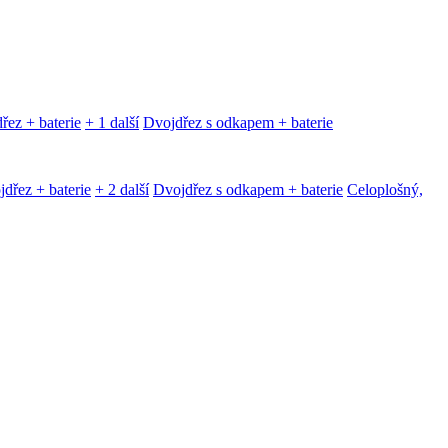
řez + baterie
+ 1 další
Dvojdřez s odkapem + baterie
dřez + baterie
+ 2 další
Dvojdřez s odkapem + baterie
Celoplošný,