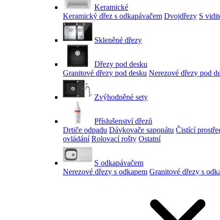
Keramické
Keramický dřez s odkapávačem
Dvojdřezy
S vidi
Skleněné dřezy
Dřezy pod desku
Granitové dřezy pod desku
Nerezové dřezy pod d
Zvýhodněné sety
Příslušenství dřezů
Drtiče odpadu
Dávkovače saponátu
Čistící prostř
ovládání
Rolovací rošty
Ostatní
S odkapávačem
Nerezové dřezy s odkapem
Granitové dřezy s od