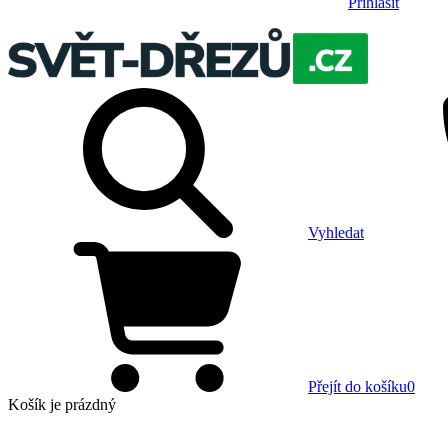
Přihlásit
Vyhledat
Přejít do košíku
0
Košík
je prázdný