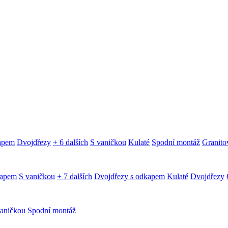
kapem
Dvojdřezy
+ 6 dalších
S vaničkou
Kulaté
Spodní montáž
Granitov
kapem
S vaničkou
+ 7 dalších
Dvojdřezy s odkapem
Kulaté
Dvojdřezy
aničkou
Spodní montáž