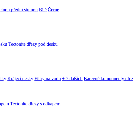
telnou přední stranou
Bílé
Černé
esku
Tectonite dřezy pod desku
edky
Krájecí desky
Filtry na vodu
+ 7 dalších
Barevné komponenty dře
kapem
Tectonite dřezy s odkapem