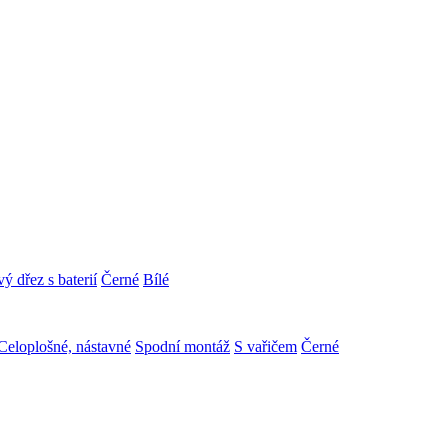
ý dřez s baterií
Černé
Bílé
Celoplošné, nástavné
Spodní montáž
S vařičem
Černé