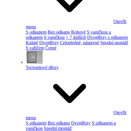
Otevřít
menu
S odkapem
Bez odkapu
Rohové
S vaničkou a
odkapem
S vaničkou
+ 7 dalších
Dvojdřezy s odkapem
Kulaté
Dvojdřezy
Celoplošné, nástavné
Spodní montáž
S vařičem
Černé
Tectonitové dřezy
Otevřít
menu
S odkapem
Bez odkapu
Dvojdřezy
S odkapem a
vaničkou
Spodní montáž