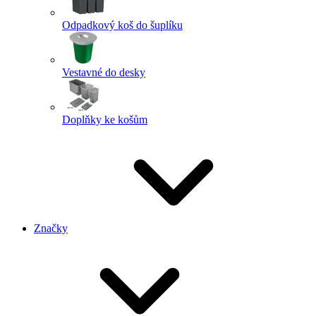
Odpadkový koš do šuplíku
Vestavné do desky
Doplňky ke košům
Značky