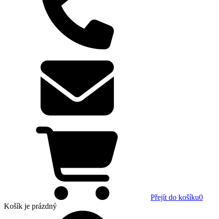
Přejít do košíku
0
Košík
je prázdný