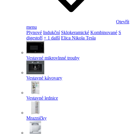
Otevřít
menu
Plynové
Indukční
Sklokeramické
Kombinované
S
digestoří
+ 1 další
Elica Nikola Tesla
Vestavné mikrovlnné trouby
Vestavné kávovary
Vestavné lednice
Mrazničky