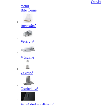
Otevřít
menu
Bílé
Černé
Rustikální
Vestavné
Výsuvné
Závěsné
Ostrůvkové
Varná deska s digestoří