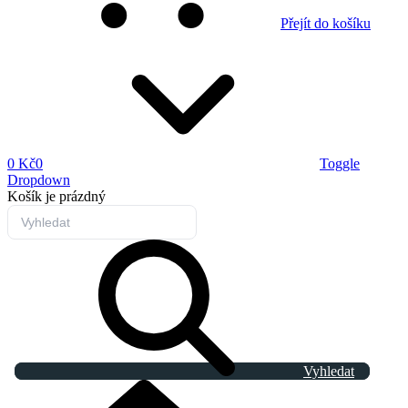
Přejít do košíku
0 Kč
0
Toggle
Dropdown
Košík
je prázdný
Vyhledat