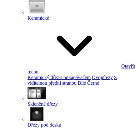
Keramické
Otevřít
menu
Keramický dřez s odkapávačem
Dvojdřezy
S
viditelnou přední stranou
Bílé
Černé
Skleněné dřezy
Dřezy pod desku