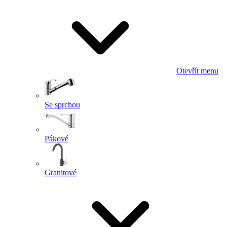
Otevřít menu
Se sprchou
Pákové
Granitové