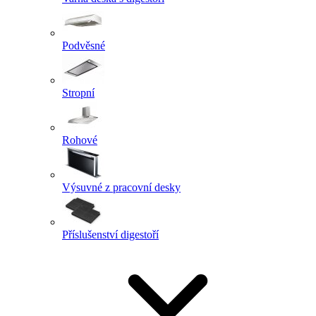
Podvěsné
Stropní
Rohové
Výsuvné z pracovní desky
Příslušenství digestoří