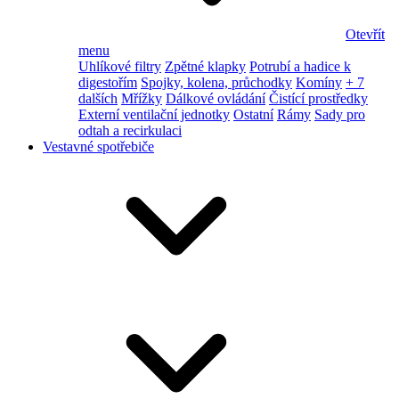
Otevřít
menu
Uhlíkové filtry
Zpětné klapky
Potrubí a hadice k
digestořím
Spojky, kolena, průchodky
Komíny
+ 7
dalších
Mřížky
Dálkové ovládání
Čistící prostředky
Externí ventilační jednotky
Ostatní
Rámy
Sady pro
odtah a recirkulaci
Vestavné spotřebiče