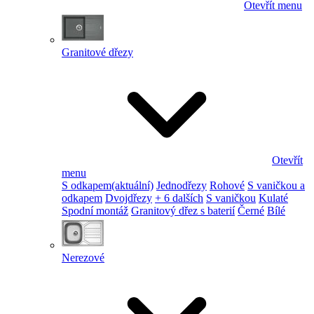
Otevřít menu
Granitové dřezy
Otevřít
menu
S odkapem
(aktuální)
Jednodřezy
Rohové
S vaničkou a
odkapem
Dvojdřezy
+ 6 dalších
S vaničkou
Kulaté
Spodní montáž
Granitový dřez s baterií
Černé
Bílé
Nerezové