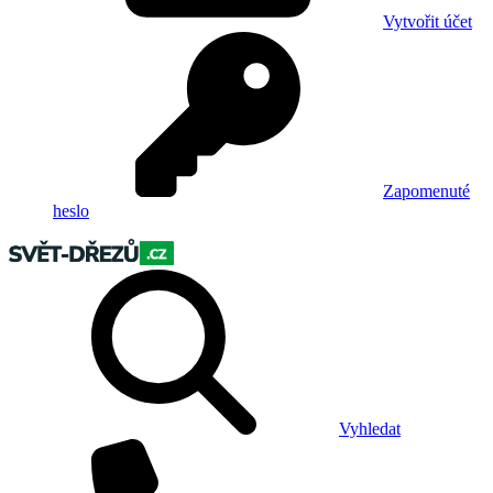
Vytvořit účet
Zapomenuté
heslo
Vyhledat