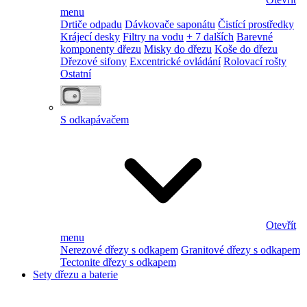
menu
Drtiče odpadu
Dávkovače saponátu
Čistící prostředky
Krájecí desky
Filtry na vodu
+ 7 dalších
Barevné
komponenty dřezu
Misky do dřezu
Koše do dřezu
Dřezové sifony
Excentrické ovládání
Rolovací rošty
Ostatní
S odkapávačem
Otevřít
menu
Nerezové dřezy s odkapem
Granitové dřezy s odkapem
Tectonite dřezy s odkapem
Sety dřezu a baterie