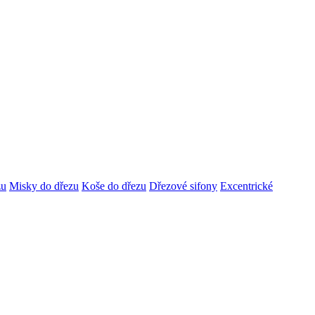
zu
Misky do dřezu
Koše do dřezu
Dřezové sifony
Excentrické