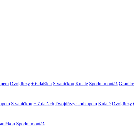
kapem
Dvojdřezy
+ 6 dalších
S vaničkou
Kulaté
Spodní montáž
Granitov
kapem
S vaničkou
+ 7 dalších
Dvojdřezy s odkapem
Kulaté
Dvojdřezy
aničkou
Spodní montáž