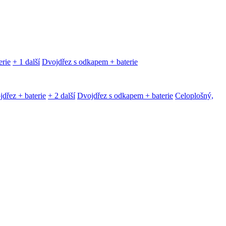
erie
+ 1 další
Dvojdřez s odkapem + baterie
dřez + baterie
+ 2 další
Dvojdřez s odkapem + baterie
Celoplošný,