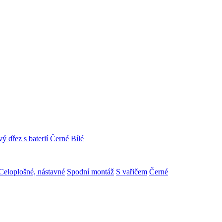
ý dřez s baterií
Černé
Bílé
Celoplošné, nástavné
Spodní montáž
S vařičem
Černé