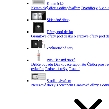
Keramické
Keramický dřez s odkapávačem
Dvojdřezy
S vidi
Skleněné dřezy
Dřezy pod desku
Granitové dřezy pod desku
Nerezové dřezy pod d
Zvýhodněné sety
Příslušenství dřezů
Drtiče odpadu
Dávkovače saponátu
Čistící prostř
ovládání
Rolovací rošty
Ostatní
S odkapávačem
Nerezové dřezy s odkapem
Granitové dřezy s od