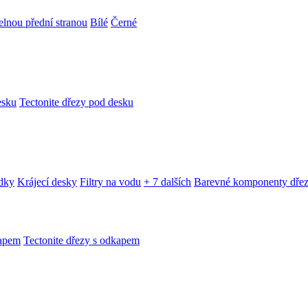
telnou přední stranou
Bílé
Černé
esku
Tectonite dřezy pod desku
edky
Krájecí desky
Filtry na vodu
+ 7 dalších
Barevné komponenty dře
kapem
Tectonite dřezy s odkapem