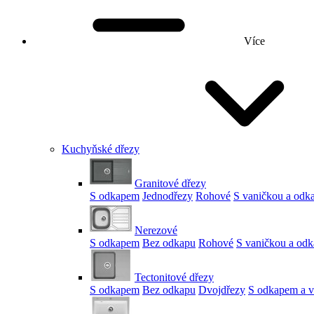
Více
Kuchyňské dřezy
Granitové dřezy
S odkapem
Jednodřezy
Rohové
S vaničkou a od
Nerezové
S odkapem
Bez odkapu
Rohové
S vaničkou a od
Tectonitové dřezy
S odkapem
Bez odkapu
Dvojdřezy
S odkapem a v