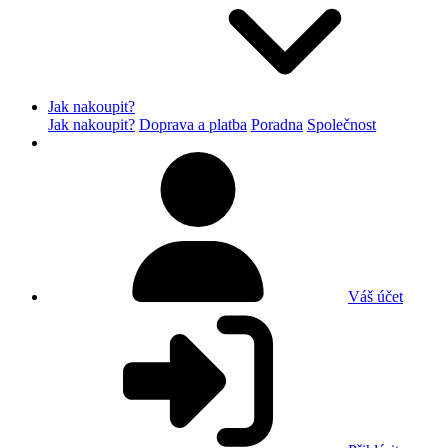
Jak nakoupit?
Jak nakoupit?
Doprava a platba
Poradna
Společnost
Váš účet