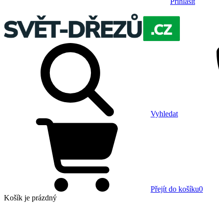
Přihlásit
Vyhledat
Přejít do košíku
0
Košík
je prázdný