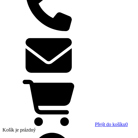
Přejít do košíku
0
Košík
je prázdný