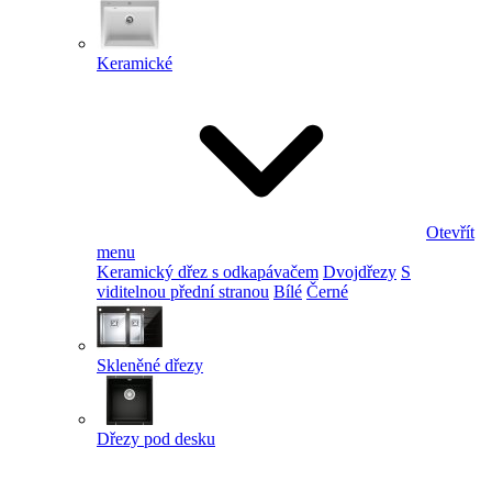
Keramické
Otevřít
menu
Keramický dřez s odkapávačem
Dvojdřezy
S
viditelnou přední stranou
Bílé
Černé
Skleněné dřezy
Dřezy pod desku