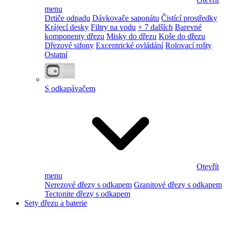
menu
Drtiče odpadu
Dávkovače saponátu
Čistící prostředky
Krájecí desky
Filtry na vodu
+ 7 dalších
Barevné
komponenty dřezu
Misky do dřezu
Koše do dřezu
Dřezové sifony
Excentrické ovládání
Rolovací rošty
Ostatní
S odkapávačem
Otevřít
menu
Nerezové dřezy s odkapem
Granitové dřezy s odkapem
Tectonite dřezy s odkapem
Sety dřezu a baterie