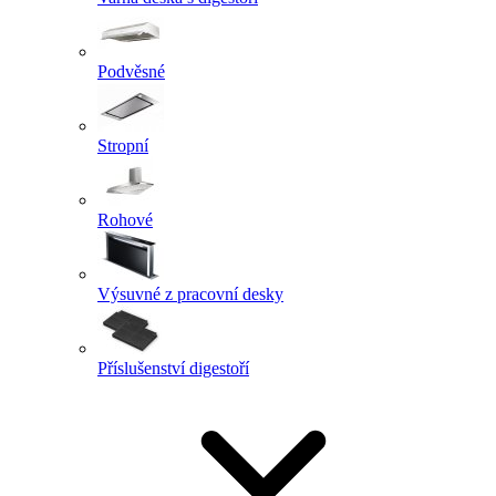
Podvěsné
Stropní
Rohové
Výsuvné z pracovní desky
Příslušenství digestoří