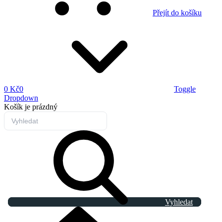
Přejít do košíku
0 Kč
0
Toggle
Dropdown
Košík
je prázdný
Vyhledat