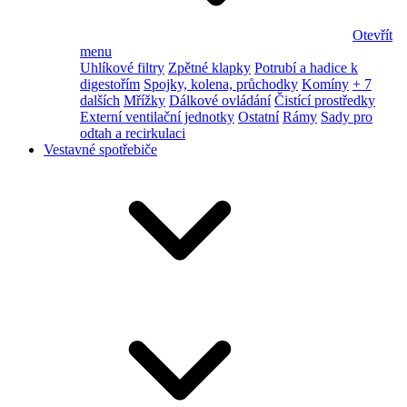
Otevřít
menu
Uhlíkové filtry
Zpětné klapky
Potrubí a hadice k
digestořím
Spojky, kolena, průchodky
Komíny
+ 7
dalších
Mřížky
Dálkové ovládání
Čistící prostředky
Externí ventilační jednotky
Ostatní
Rámy
Sady pro
odtah a recirkulaci
Vestavné spotřebiče