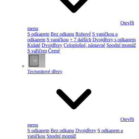
Otevřít
menu
S odkapem
Bez odkapu
Rohové
S vaničkou a
odkapem
S vaničkou
+ 7 dalších
Dvojdřezy s odkapem
Kulaté
Dvojdřezy
Celoplošné, nástavné
Spodní montáž
S vařičem
Černé
Tectonitové dřezy
Otevřít
menu
S odkapem
Bez odkapu
Dvojdřezy
S odkapem a
vaničkou
Spodní montáž