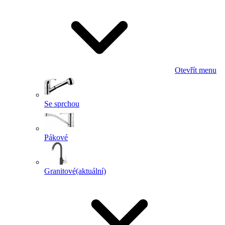
Otevřít menu
Se sprchou
Pákové
Granitové
(aktuální)