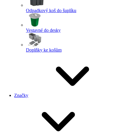
Odpadkový koš do šuplíku
Vestavné do desky
Doplňky ke košům
Značky