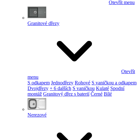
Otevřít menu
Granitové dřezy
Otevřít
menu
S odkapem
Jednodřezy
Rohové
S vaničkou a odkapem
Dvojdřezy
+ 6 dalších
S vaničkou
Kulaté
Spodní
montáž
Granitový dřez s baterií
Černé
Bílé
Nerezové