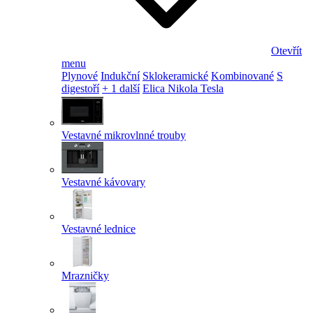
Otevřít
menu
Plynové
Indukční
Sklokeramické
Kombinované
S
digestoří
+ 1 další
Elica Nikola Tesla
Vestavné mikrovlnné trouby
Vestavné kávovary
Vestavné lednice
Mrazničky