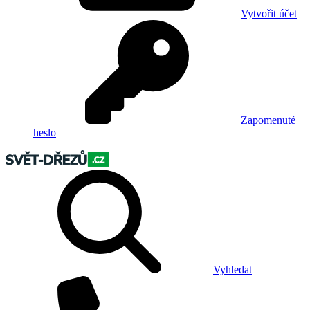
Vytvořit účet
Zapomenuté
heslo
Vyhledat