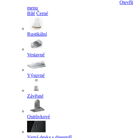
Otevřít
menu
Bílé
Černé
Rustikální
Vestavné
Výsuvné
Závěsné
Ostrůvkové
Varná deska s digestoří