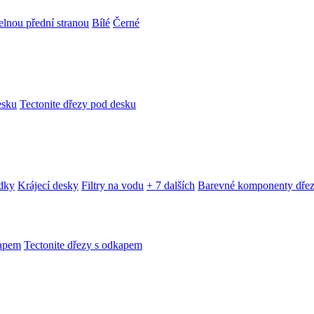
telnou přední stranou
Bílé
Černé
esku
Tectonite dřezy pod desku
edky
Krájecí desky
Filtry na vodu
+ 7 dalších
Barevné komponenty dře
kapem
Tectonite dřezy s odkapem