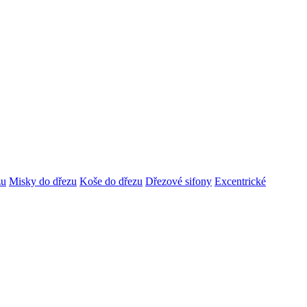
zu
Misky do dřezu
Koše do dřezu
Dřezové sifony
Excentrické