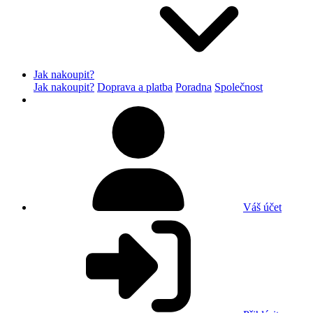
Jak nakoupit?
Jak nakoupit?
Doprava a platba
Poradna
Společnost
Váš účet