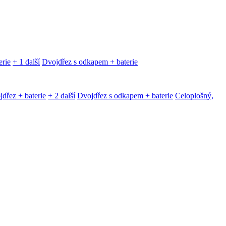
erie
+ 1 další
Dvojdřez s odkapem + baterie
dřez + baterie
+ 2 další
Dvojdřez s odkapem + baterie
Celoplošný,