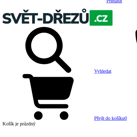
Přihlásit
Vyhledat
Přejít do košíku
0
Košík
je prázdný