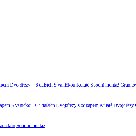
kapem
Dvojdřezy
+ 6 dalších
S vaničkou
Kulaté
Spodní montáž
Granitov
kapem
S vaničkou
+ 7 dalších
Dvojdřezy s odkapem
Kulaté
Dvojdřezy
aničkou
Spodní montáž