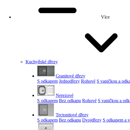
Více
Kuchyňské dřezy
Granitové dřezy
S odkapem
Jednodřezy
Rohové
S vaničkou a od
Nerezové
S odkapem
Bez odkapu
Rohové
S vaničkou a od
Tectonitové dřezy
S odkapem
Bez odkapu
Dvojdřezy
S odkapem a v