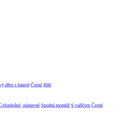
ý dřez s baterií
Černé
Bílé
Celoplošné, nástavné
Spodní montáž
S vařičem
Černé