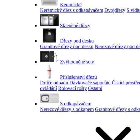
Keramické
Keramický dřez s odkapávačem
Dvojdřezy
S vidi
Skleněné dřezy
Dřezy pod desku
Granitové dřezy pod desku
Nerezové dřezy pod d
Zvýhodněné sety
Příslušenství dřezů
Drtiče odpadu
Dávkovače saponátu
Čistící prostř
ovládání
Rolovací rošty
Ostatní
S odkapávačem
Nerezové dřezy s odkapem
Granitové dřezy s od