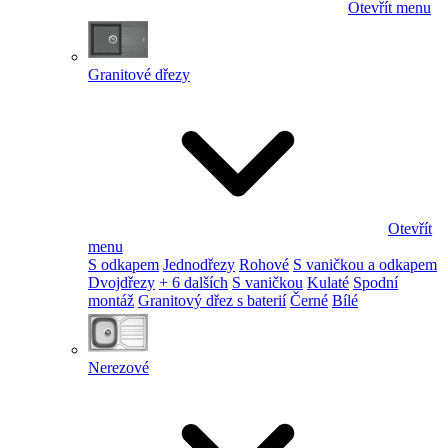
Otevřít menu
Granitové dřezy
Otevřít
menu
S odkapem
Jednodřezy
Rohové
S vaničkou a odkapem
Dvojdřezy
+ 6 dalších
S vaničkou
Kulaté
Spodní
montáž
Granitový dřez s baterií
Černé
Bílé
Nerezové