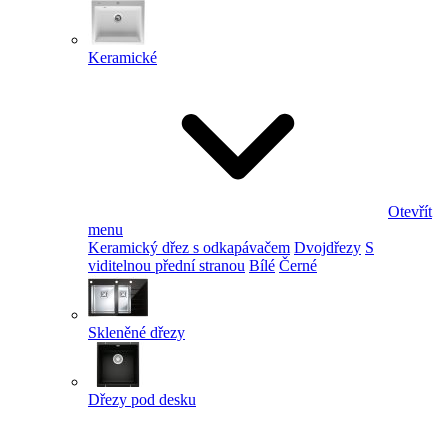
Keramické
Otevřít
menu
Keramický dřez s odkapávačem
Dvojdřezy
S
viditelnou přední stranou
Bílé
Černé
Skleněné dřezy
Dřezy pod desku