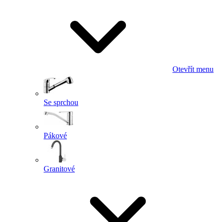
Otevřít menu
Se sprchou
Pákové
Granitové