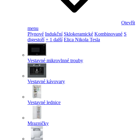
Otevřít
menu
Plynové
Indukční
Sklokeramické
Kombinované
S
digestoří
+ 1 další
Elica Nikola Tesla
Vestavné mikrovlnné trouby
Vestavné kávovary
Vestavné lednice
Mrazničky