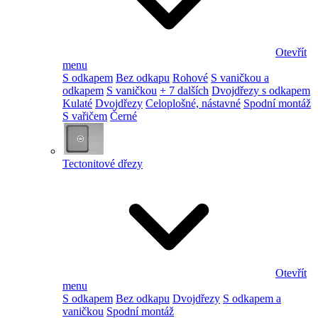
Otevřít
menu
S odkapem
Bez odkapu
Rohové
S vaničkou a
odkapem
S vaničkou
+ 7 dalších
Dvojdřezy s odkapem
Kulaté
Dvojdřezy
Celoplošné, nástavné
Spodní montáž
S vařičem
Černé
Tectonitové dřezy
Otevřít
menu
S odkapem
Bez odkapu
Dvojdřezy
S odkapem a
vaničkou
Spodní montáž