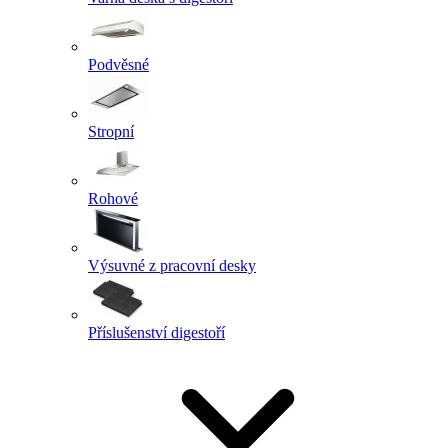
Podvěsné
Stropní
Rohové
Výsuvné z pracovní desky
Příslušenství digestoří