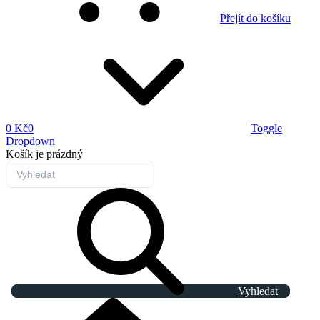
Přejít do košíku
0 Kč
0
Toggle
Dropdown
Košík
je prázdný
Vyhledat