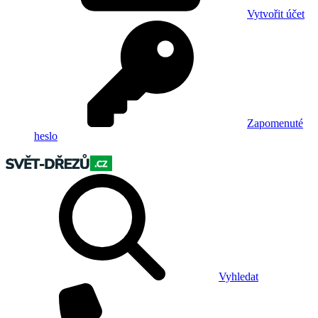
Vytvořit účet
Zapomenuté
heslo
Vyhledat