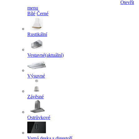
Otevřít
menu
Bílé
Černé
Rustikální
Vestavné
(aktuální)
Výsuvné
Závěsné
Ostrůvkové
Varná deska s digestoří