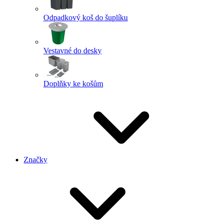
Odpadkový koš do šuplíku
Vestavné do desky
Doplňky ke košům
Značky