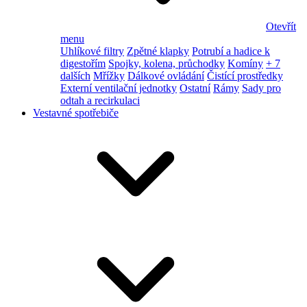
Otevřít
menu
Uhlíkové filtry
Zpětné klapky
Potrubí a hadice k
digestořím
Spojky, kolena, průchodky
Komíny
+ 7
dalších
Mřížky
Dálkové ovládání
Čistící prostředky
Externí ventilační jednotky
Ostatní
Rámy
Sady pro
odtah a recirkulaci
Vestavné spotřebiče