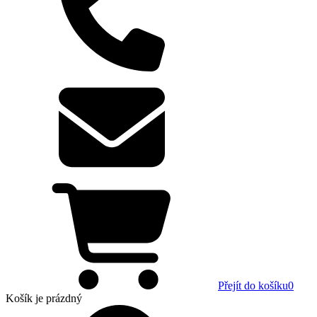
Přejít do košíku
0
Košík
je prázdný