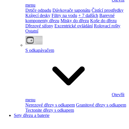
menu
Drtiče odpadu
Dávkovače saponátu
Čistící prostředky
Krájecí desky
Filtry na vodu
+ 7 dalších
Barevné
komponenty dřezu
Misky do dřezu
Koše do dřezu
Dřezové sifony
Excentrické ovládání
Rolovací rošty
Ostatní
S odkapávačem
Otevřít
menu
Nerezové dřezy s odkapem
Granitové dřezy s odkapem
Tectonite dřezy s odkapem
Sety dřezu a baterie