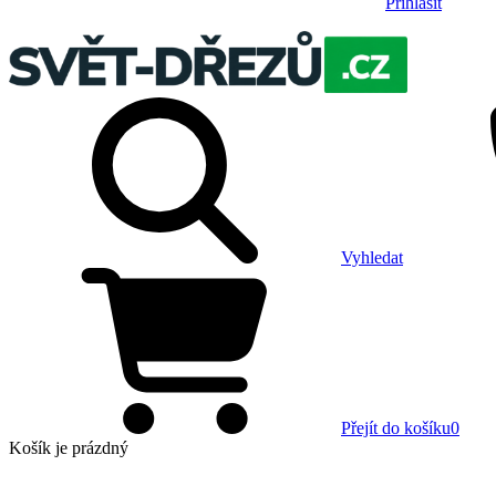
Přihlásit
Vyhledat
Přejít do košíku
0
Košík
je prázdný