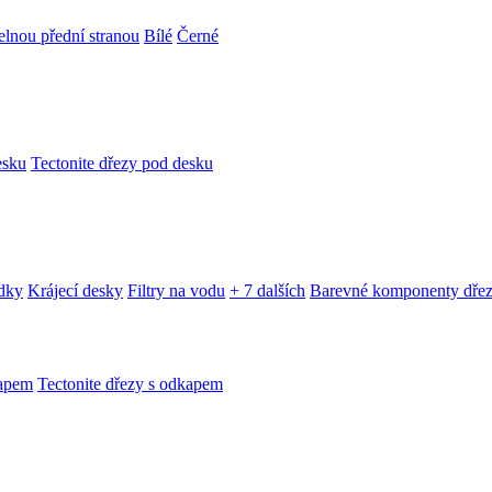
telnou přední stranou
Bílé
Černé
esku
Tectonite dřezy pod desku
edky
Krájecí desky
Filtry na vodu
+ 7 dalších
Barevné komponenty dře
kapem
Tectonite dřezy s odkapem