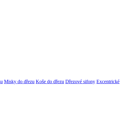
zu
Misky do dřezu
Koše do dřezu
Dřezové sifony
Excentrické