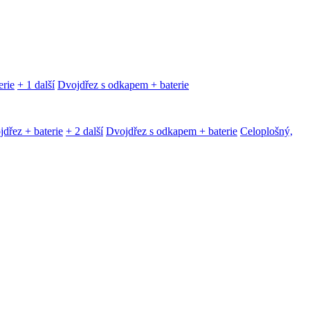
erie
+ 1 další
Dvojdřez s odkapem + baterie
dřez + baterie
+ 2 další
Dvojdřez s odkapem + baterie
Celoplošný,