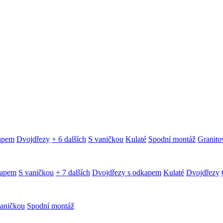
kapem
Dvojdřezy
+ 6 dalších
S vaničkou
Kulaté
Spodní montáž
Granitov
kapem
S vaničkou
+ 7 dalších
Dvojdřezy s odkapem
Kulaté
Dvojdřezy
aničkou
Spodní montáž