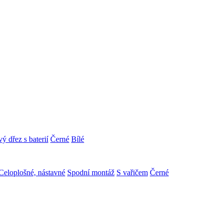
ý dřez s baterií
Černé
Bílé
Celoplošné, nástavné
Spodní montáž
S vařičem
Černé