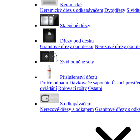
Keramické
Keramický dřez s odkapávačem
Dvojdřezy
S vidi
Skleněné dřezy
Dřezy pod desku
Granitové dřezy pod desku
Nerezové dřezy pod d
Zvýhodněné sety
Příslušenství dřezů
Drtiče odpadu
Dávkovače saponátu
Čistící prostř
ovládání
Rolovací rošty
Ostatní
S odkapávačem
Nerezové dřezy s odkapem
Granitové dřezy s od