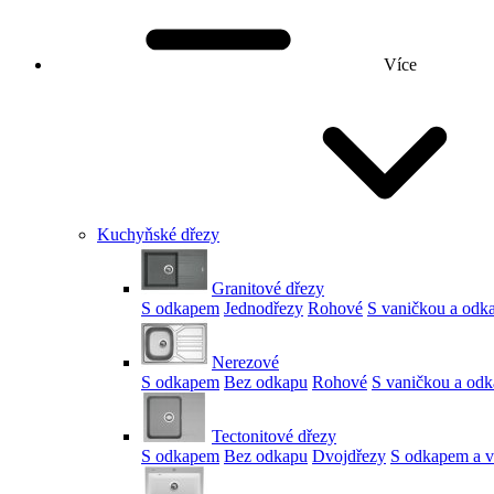
Více
Kuchyňské dřezy
Granitové dřezy
S odkapem
Jednodřezy
Rohové
S vaničkou a od
Nerezové
S odkapem
Bez odkapu
Rohové
S vaničkou a od
Tectonitové dřezy
S odkapem
Bez odkapu
Dvojdřezy
S odkapem a v