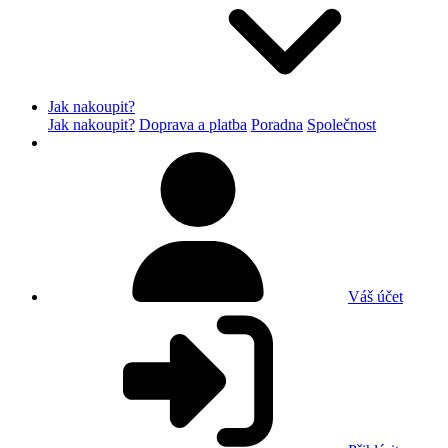
Jak nakoupit?
Jak nakoupit?
Doprava a platba
Poradna
Společnost
Váš účet