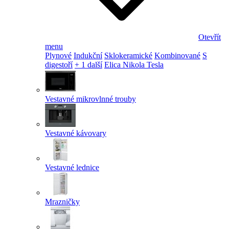
Otevřít
menu
Plynové
Indukční
Sklokeramické
Kombinované
S
digestoří
+ 1 další
Elica Nikola Tesla
Vestavné mikrovlnné trouby
Vestavné kávovary
Vestavné lednice
Mrazničky