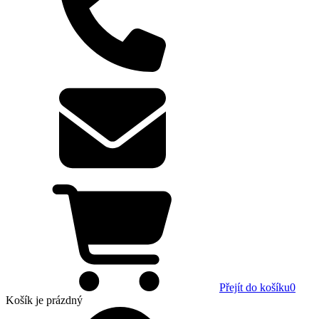
Přejít do košíku
0
Košík
je prázdný