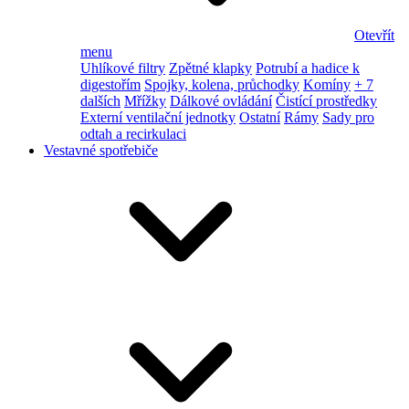
Otevřít
menu
Uhlíkové filtry
Zpětné klapky
Potrubí a hadice k
digestořím
Spojky, kolena, průchodky
Komíny
+ 7
dalších
Mřížky
Dálkové ovládání
Čistící prostředky
Externí ventilační jednotky
Ostatní
Rámy
Sady pro
odtah a recirkulaci
Vestavné spotřebiče