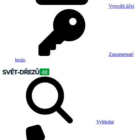
Vytvořit účet
Zapomenuté
heslo
Vyhledat