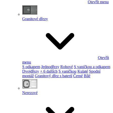
Otevřít menu
Granitové dřezy
Otevřít
menu
S odkapem
Jednodřezy
Rohové
S vaničkou a odkapem
Dvojdřezy
+ 6 dalších
S vaničkou
Kulaté
Spodní
montáž
Granitový dřez s baterií
Černé
Bílé
Nerezové