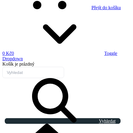
Přejít do košíku
0 Kč
0
Toggle
Dropdown
Košík
je prázdný
Vyhledat