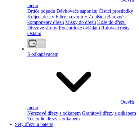
menu
Drtiče odpadu
Dávkovače saponátu
Čistící prostředky
Krájecí desky
Filtry na vodu
+ 7 dalších
Barevné
komponenty dřezu
Misky do dřezu
Koše do dřezu
Dřezové sifony
Excentrické ovládání
Rolovací rošty
Ostatní
S odkapávačem
Otevřít
menu
Nerezové dřezy s odkapem
Granitové dřezy s odkapem
Tectonite dřezy s odkapem
Sety dřezu a baterie