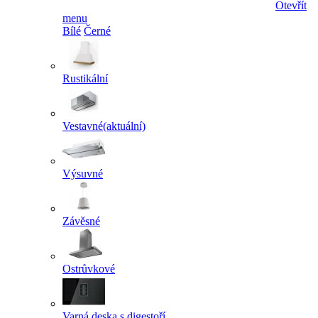
Otevřít
menu
Bílé
Černé
Rustikální
Vestavné
(aktuální)
Výsuvné
Závěsné
Ostrůvkové
Varná deska s digestoří