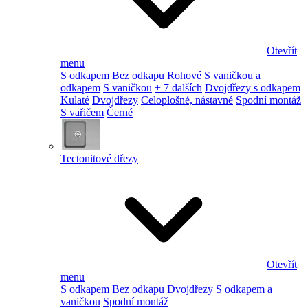
Otevřít
menu
S odkapem
Bez odkapu
Rohové
S vaničkou a
odkapem
S vaničkou
+ 7 dalších
Dvojdřezy s odkapem
Kulaté
Dvojdřezy
Celoplošné, nástavné
Spodní montáž
S vařičem
Černé
Tectonitové dřezy
Otevřít
menu
S odkapem
Bez odkapu
Dvojdřezy
S odkapem a
vaničkou
Spodní montáž