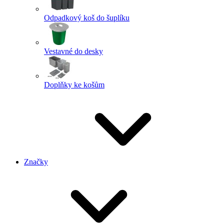
Odpadkový koš do šuplíku
Vestavné do desky
Doplňky ke košům
Značky