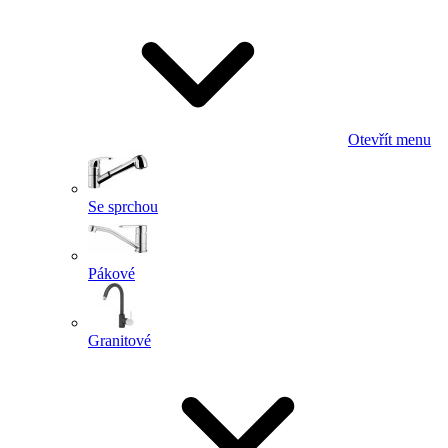
Otevřít menu
Se sprchou
Pákové
Granitové