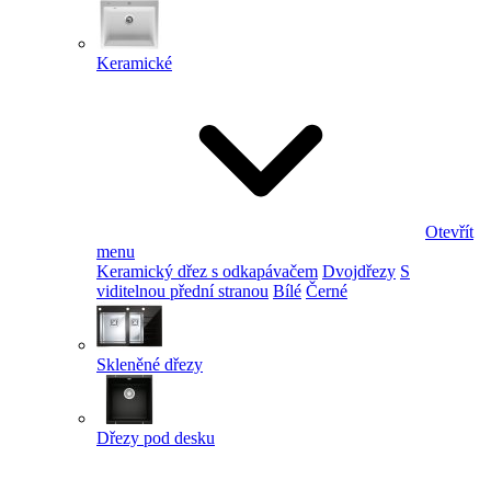
Keramické
Otevřít
menu
Keramický dřez s odkapávačem
Dvojdřezy
S
viditelnou přední stranou
Bílé
Černé
Skleněné dřezy
Dřezy pod desku