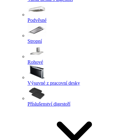
Podvěsné
Stropní
Rohové
Výsuvné z pracovní desky
Příslušenství digestoří