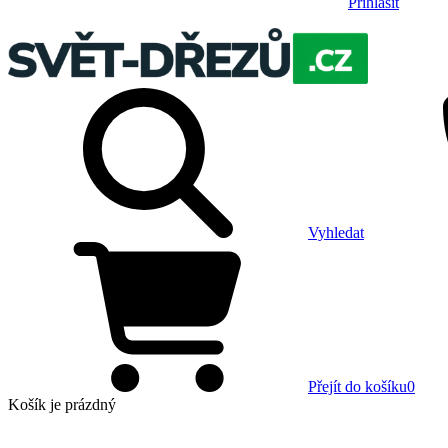
Přihlásit
Vyhledat
Přejít do košíku
0
Košík
je prázdný