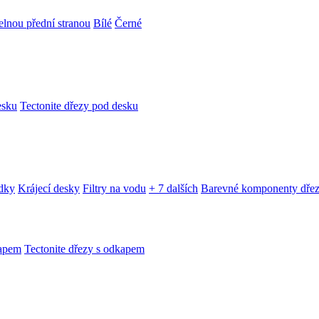
telnou přední stranou
Bílé
Černé
esku
Tectonite dřezy pod desku
edky
Krájecí desky
Filtry na vodu
+ 7 dalších
Barevné komponenty dře
kapem
Tectonite dřezy s odkapem