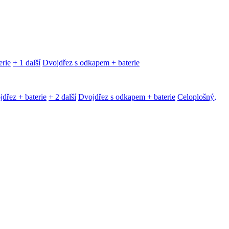
erie
+ 1 další
Dvojdřez s odkapem + baterie
dřez + baterie
+ 2 další
Dvojdřez s odkapem + baterie
Celoplošný,