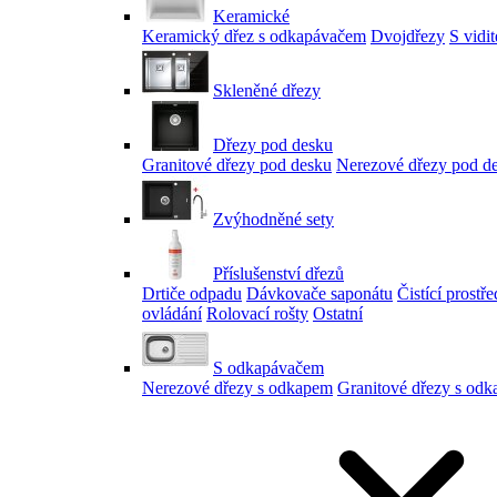
Keramické
Keramický dřez s odkapávačem
Dvojdřezy
S vidi
Skleněné dřezy
Dřezy pod desku
Granitové dřezy pod desku
Nerezové dřezy pod d
Zvýhodněné sety
Příslušenství dřezů
Drtiče odpadu
Dávkovače saponátu
Čistící prostř
ovládání
Rolovací rošty
Ostatní
S odkapávačem
Nerezové dřezy s odkapem
Granitové dřezy s od