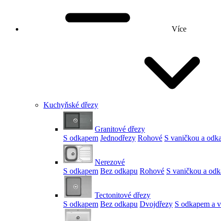
Více
Kuchyňské dřezy
Granitové dřezy
S odkapem
Jednodřezy
Rohové
S vaničkou a od
Nerezové
S odkapem
Bez odkapu
Rohové
S vaničkou a od
Tectonitové dřezy
S odkapem
Bez odkapu
Dvojdřezy
S odkapem a v