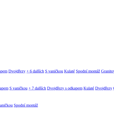
kapem
Dvojdřezy
+ 6 dalších
S vaničkou
Kulaté
Spodní montáž
Granitov
kapem
S vaničkou
+ 7 dalších
Dvojdřezy s odkapem
Kulaté
Dvojdřezy
aničkou
Spodní montáž