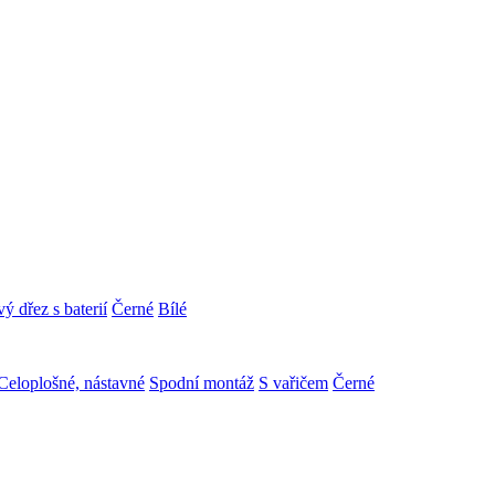
ý dřez s baterií
Černé
Bílé
Celoplošné, nástavné
Spodní montáž
S vařičem
Černé