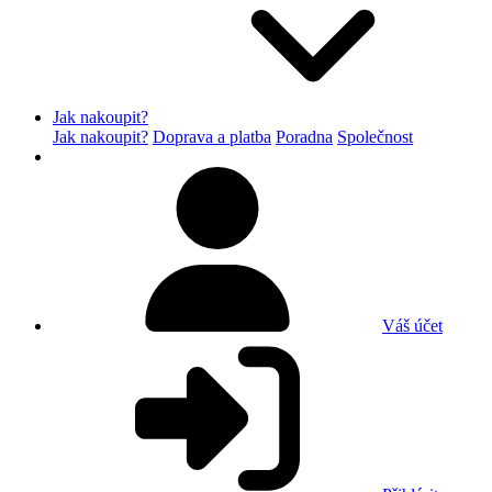
Jak nakoupit?
Jak nakoupit?
Doprava a platba
Poradna
Společnost
Váš účet