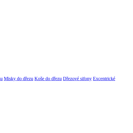
zu
Misky do dřezu
Koše do dřezu
Dřezové sifony
Excentrické