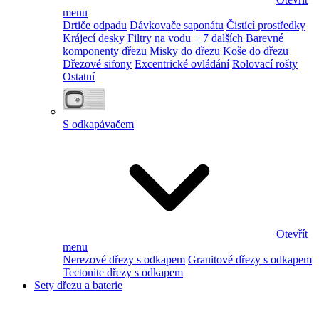
menu
Drtiče odpadu
Dávkovače saponátu
Čistící prostředky
Krájecí desky
Filtry na vodu
+ 7 dalších
Barevné
komponenty dřezu
Misky do dřezu
Koše do dřezu
Dřezové sifony
Excentrické ovládání
Rolovací rošty
Ostatní
S odkapávačem
Otevřít
menu
Nerezové dřezy s odkapem
Granitové dřezy s odkapem
Tectonite dřezy s odkapem
Sety dřezu a baterie