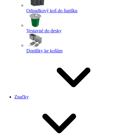
Odpadkový koš do šuplíku
Vestavné do desky
Doplňky ke košům
Značky