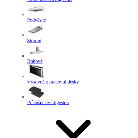
Podvěsné
Stropní
Rohové
Výsuvné z pracovní desky
Příslušenství digestoří