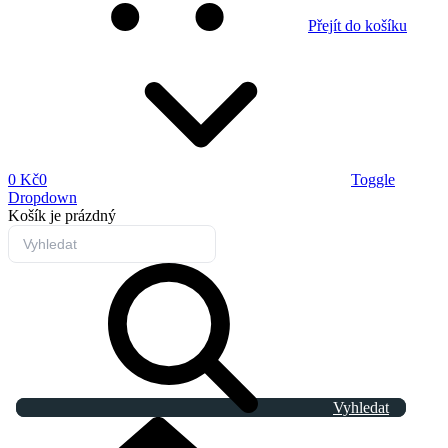
Přejít do košíku
0 Kč
0
Toggle
Dropdown
Košík
je prázdný
Vyhledat