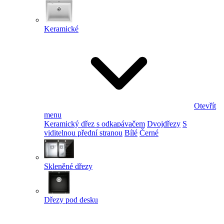
Keramické
Otevřít
menu
Keramický dřez s odkapávačem
Dvojdřezy
S
viditelnou přední stranou
Bílé
Černé
Skleněné dřezy
Dřezy pod desku