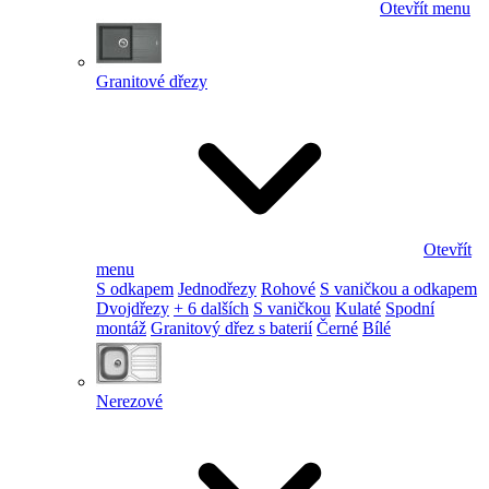
Otevřít menu
Granitové dřezy
Otevřít
menu
S odkapem
Jednodřezy
Rohové
S vaničkou a odkapem
Dvojdřezy
+ 6 dalších
S vaničkou
Kulaté
Spodní
montáž
Granitový dřez s baterií
Černé
Bílé
Nerezové