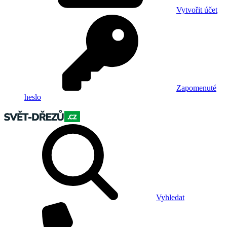
Vytvořit účet
Zapomenuté
heslo
Vyhledat