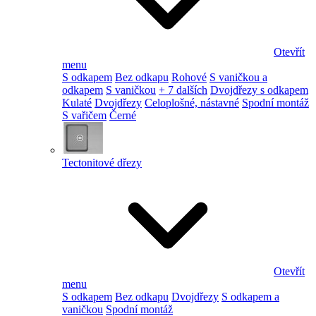
Otevřít
menu
S odkapem
Bez odkapu
Rohové
S vaničkou a
odkapem
S vaničkou
+ 7 dalších
Dvojdřezy s odkapem
Kulaté
Dvojdřezy
Celoplošné, nástavné
Spodní montáž
S vařičem
Černé
Tectonitové dřezy
Otevřít
menu
S odkapem
Bez odkapu
Dvojdřezy
S odkapem a
vaničkou
Spodní montáž