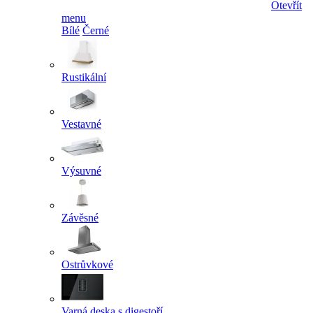
Otevřít
menu
Bílé
Černé
Rustikální
Vestavné
Výsuvné
Závěsné
Ostrůvkové
Varná deska s digestoří