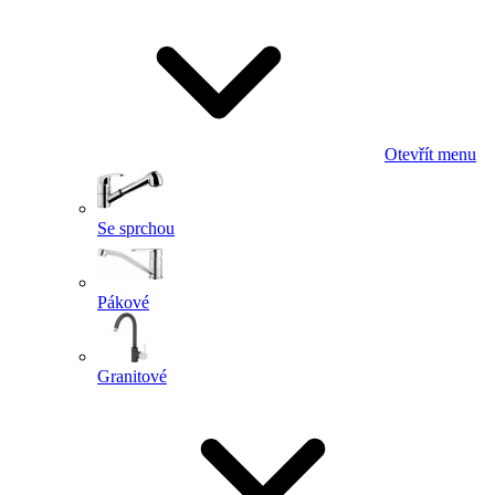
Otevřít menu
Se sprchou
Pákové
Granitové