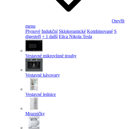
Otevřít
menu
Plynové
Indukční
Sklokeramické
Kombinované
S
digestoří
+ 1 další
Elica Nikola Tesla
Vestavné mikrovlnné trouby
Vestavné kávovary
Vestavné lednice
Mrazničky