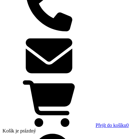
Přejít do košíku
0
Košík
je prázdný