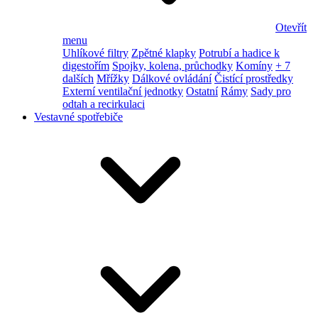
Otevřít
menu
Uhlíkové filtry
Zpětné klapky
Potrubí a hadice k
digestořím
Spojky, kolena, průchodky
Komíny
+ 7
dalších
Mřížky
Dálkové ovládání
Čistící prostředky
Externí ventilační jednotky
Ostatní
Rámy
Sady pro
odtah a recirkulaci
Vestavné spotřebiče