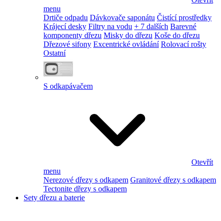
menu
Drtiče odpadu
Dávkovače saponátu
Čistící prostředky
Krájecí desky
Filtry na vodu
+ 7 dalších
Barevné
komponenty dřezu
Misky do dřezu
Koše do dřezu
Dřezové sifony
Excentrické ovládání
Rolovací rošty
Ostatní
S odkapávačem
Otevřít
menu
Nerezové dřezy s odkapem
Granitové dřezy s odkapem
Tectonite dřezy s odkapem
Sety dřezu a baterie