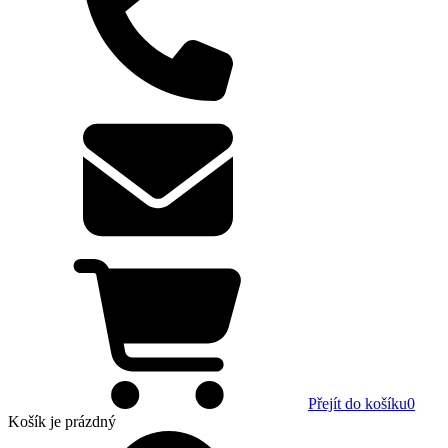
Přejít do košíku
0
Košík
je prázdný