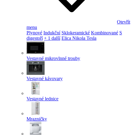
Otevřít
menu
Plynové
Indukční
Sklokeramické
Kombinované
S
digestoří
+ 1 další
Elica Nikola Tesla
Vestavné mikrovlnné trouby
Vestavné kávovary
Vestavné lednice
Mrazničky