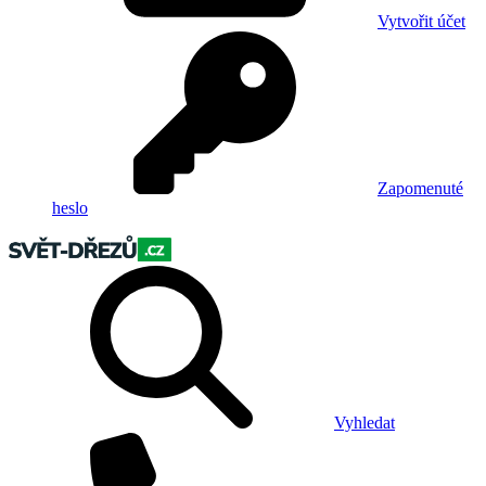
Vytvořit účet
Zapomenuté
heslo
Vyhledat