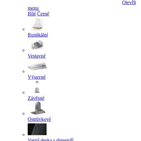
Otevřít
menu
Bílé
Černé
Rustikální
Vestavné
Výsuvné
Závěsné
Ostrůvkové
Varná deska s digestoří