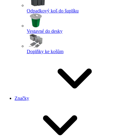
Odpadkový koš do šuplíku
Vestavné do desky
Doplňky ke košům
Značky