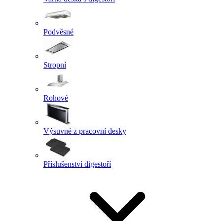
Podvěsné
Stropní
Rohové
Výsuvné z pracovní desky
Příslušenství digestoří