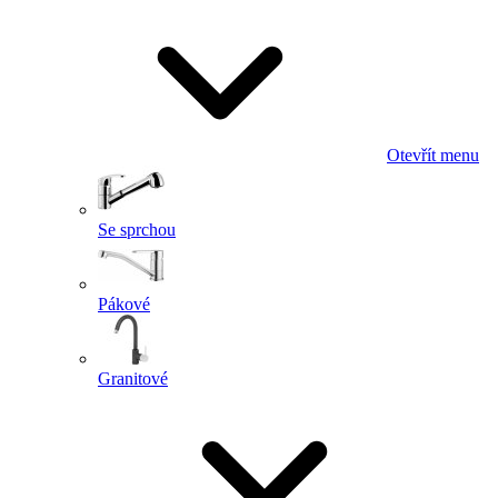
Otevřít menu
Se sprchou
Pákové
Granitové