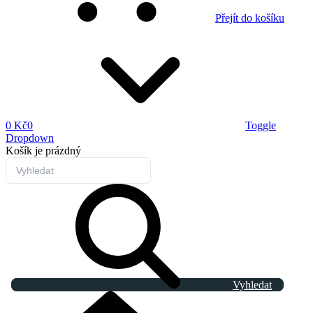
Přejít do košíku
0 Kč
0
Toggle
Dropdown
Košík
je prázdný
Vyhledat