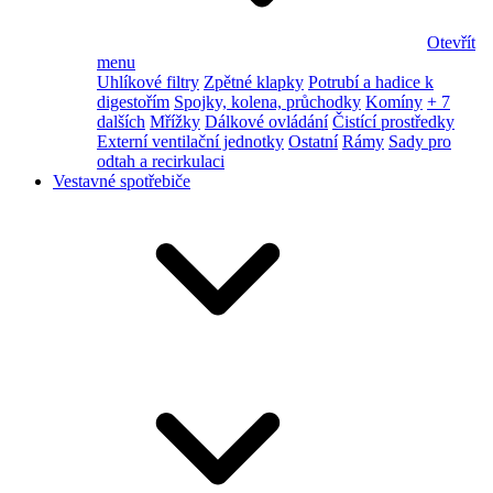
Otevřít
menu
Uhlíkové filtry
Zpětné klapky
Potrubí a hadice k
digestořím
Spojky, kolena, průchodky
Komíny
+ 7
dalších
Mřížky
Dálkové ovládání
Čistící prostředky
Externí ventilační jednotky
Ostatní
Rámy
Sady pro
odtah a recirkulaci
Vestavné spotřebiče