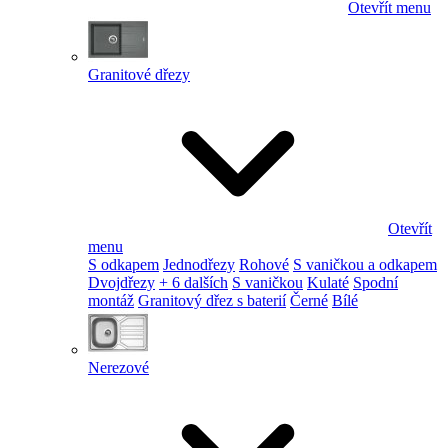
Otevřít menu
Granitové dřezy
Otevřít
menu
S odkapem
Jednodřezy
Rohové
S vaničkou a odkapem
Dvojdřezy
+ 6 dalších
S vaničkou
Kulaté
Spodní
montáž
Granitový dřez s baterií
Černé
Bílé
Nerezové