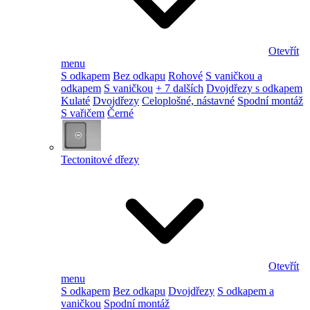
Otevřít
menu
S odkapem
Bez odkapu
Rohové
S vaničkou a
odkapem
S vaničkou
+ 7 dalších
Dvojdřezy s odkapem
Kulaté
Dvojdřezy
Celoplošné, nástavné
Spodní montáž
S vařičem
Černé
Tectonitové dřezy
Otevřít
menu
S odkapem
Bez odkapu
Dvojdřezy
S odkapem a
vaničkou
Spodní montáž