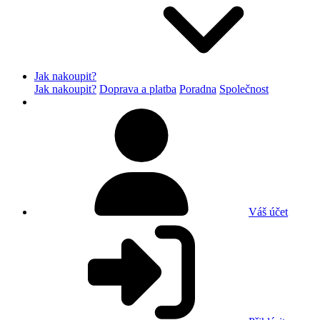
Jak nakoupit?
Jak nakoupit?
Doprava a platba
Poradna
Společnost
Váš účet