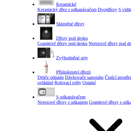
Keramické
Keramický dřez s odkapávačem
Dvojdřezy
S vidi
Skleněné dřezy
Dřezy pod desku
Granitové dřezy pod desku
Nerezové dřezy pod d
Zvýhodněné sety
Příslušenství dřezů
Drtiče odpadu
Dávkovače saponátu
Čistící prostř
ovládání
Rolovací rošty
Ostatní
S odkapávačem
Nerezové dřezy s odkapem
Granitové dřezy s od