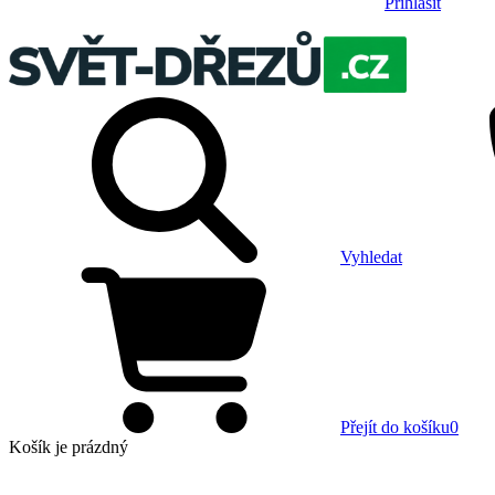
Přihlásit
Vyhledat
Přejít do košíku
0
Košík
je prázdný