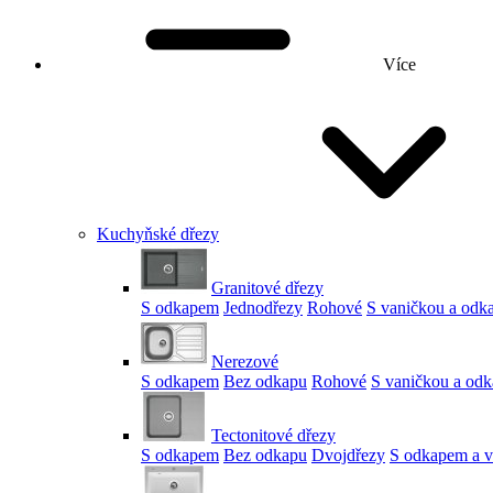
Více
Kuchyňské dřezy
Granitové dřezy
S odkapem
Jednodřezy
Rohové
S vaničkou a od
Nerezové
S odkapem
Bez odkapu
Rohové
S vaničkou a od
Tectonitové dřezy
S odkapem
Bez odkapu
Dvojdřezy
S odkapem a v