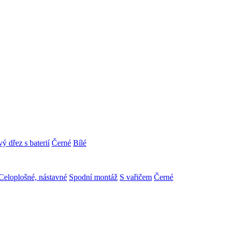
ý dřez s baterií
Černé
Bílé
Celoplošné, nástavné
Spodní montáž
S vařičem
Černé