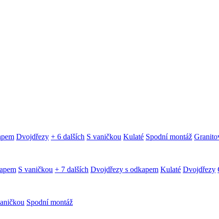
kapem
Dvojdřezy
+ 6 dalších
S vaničkou
Kulaté
Spodní montáž
Granitov
kapem
S vaničkou
+ 7 dalších
Dvojdřezy s odkapem
Kulaté
Dvojdřezy
aničkou
Spodní montáž