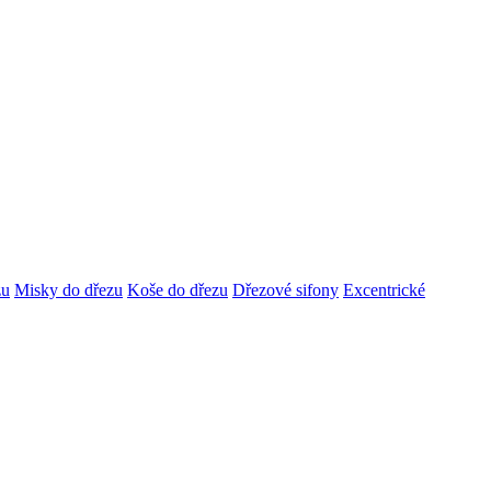
zu
Misky do dřezu
Koše do dřezu
Dřezové sifony
Excentrické