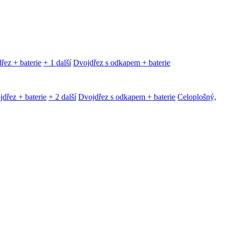
řez + baterie
+ 1 další
Dvojdřez s odkapem + baterie
dřez + baterie
+ 2 další
Dvojdřez s odkapem + baterie
Celoplošný,