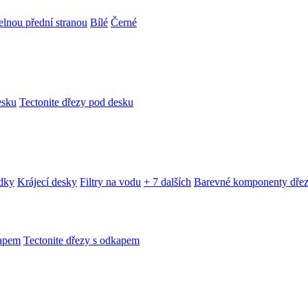
telnou přední stranou
Bílé
Černé
esku
Tectonite dřezy pod desku
edky
Krájecí desky
Filtry na vodu
+ 7 dalších
Barevné komponenty dře
kapem
Tectonite dřezy s odkapem