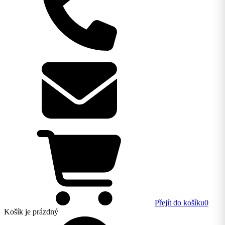
Přejít do košíku
0
Košík
je prázdný