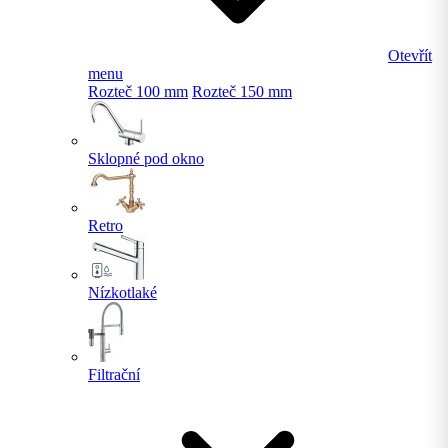
Otevřít
menu
Rozteč 100 mm
Rozteč 150 mm
Sklopné pod okno
Retro
Nízkotlaké
Filtrační