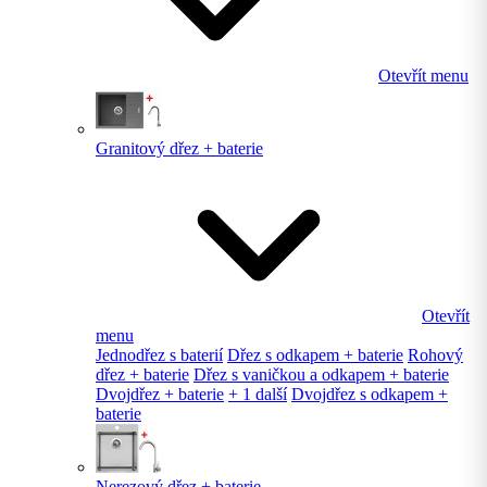
Otevřít menu
Granitový dřez + baterie
Otevřít
menu
Jednodřez s baterií
Dřez s odkapem + baterie
Rohový
dřez + baterie
Dřez s vaničkou a odkapem + baterie
Dvojdřez + baterie
+ 1 další
Dvojdřez s odkapem +
baterie
Nerezový dřez + baterie