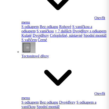
Otevřít
menu
S odkapem
Bez odkapu
Rohové
S vaničkou a
odkapem
S vaničkou
+ 7 dalších
Dvojdřezy s odkapem
Kulaté
Dvojdřezy
Celoplošné, nástavné
Spodní montáž
S vařičem
Černé
Tectonitové dřezy
Otevřít
menu
S odkapem
Bez odkapu
Dvojdřezy
S odkapem a
vaničkou
Spodní montáž