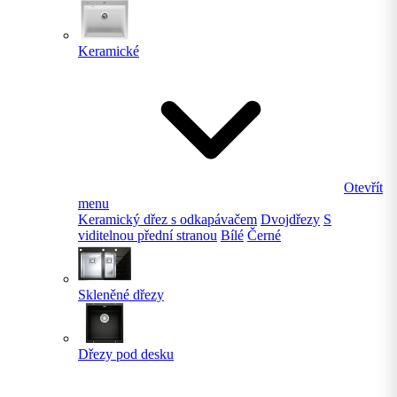
Keramické
Otevřít
menu
Keramický dřez s odkapávačem
Dvojdřezy
S
viditelnou přední stranou
Bílé
Černé
Skleněné dřezy
Dřezy pod desku