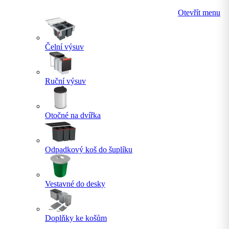
Otevřít menu
Čelní výsuv
Ruční výsuv
Otočné na dvířka
Odpadkový koš do šuplíku
Vestavné do desky
Doplňky ke košům