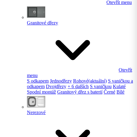
Otevřít menu
Granitové dřezy
Otevřít
menu
S odkapem
Jednodřezy
Rohové
(aktuální)
S vaničkou a
odkapem
Dvojdřezy
+ 6 dalších
S vaničkou
Kulaté
Spodní montáž
Granitový dřez s baterií
Černé
Bílé
Nerezové