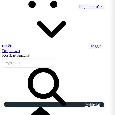
Přejít do košíku
0 Kč
0
Toggle
Dropdown
Košík
je prázdný
Vyhledat