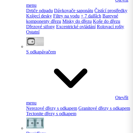
menu
Drtiče odpadu
Dávkovače saponátu
Čistící prostředky
Krájecí desky
Filtry na vodu
+ 7 dalších
Barevné
komponenty dřezu
Misky do dřezu
Koše do dřezu
Dřezové sifony
Excentrické ovládání
Rolovací rošty
Ostatní
S odkapávačem
Otevřít
menu
Nerezové dřezy s odkapem
Granitové dřezy s odkapem
Tectonite dřezy s odkapem