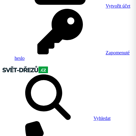
Vytvořit účet
Zapomenuté
heslo
Vyhledat