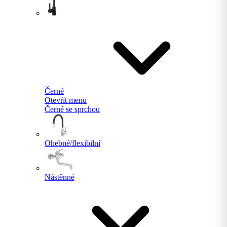
Černé
Otevřít menu
Černé se sprchou
Ohebné/flexibilní
Nástěnné