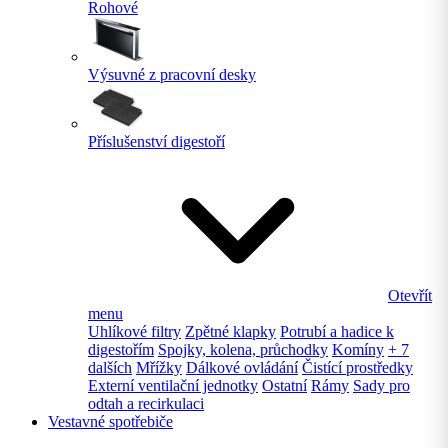
Rohové
Výsuvné z pracovní desky
Příslušenství digestoří
Otevřít
menu
Uhlíkové filtry
Zpětné klapky
Potrubí a hadice k
digestořím
Spojky, kolena, průchodky
Komíny
+ 7
dalších
Mřížky
Dálkové ovládání
Čistící prostředky
Externí ventilační jednotky
Ostatní
Rámy
Sady pro
odtah a recirkulaci
Vestavné spotřebiče