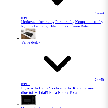
Otevřít
menu
Horkovzdušné trouby
Parní trouby
Kompaktní trouby
Pyrolitické trouby
Bílé
+ 2 další
Černé
Retro
Varné desky
Otevřít
menu
Plynové
Indukční
Sklokeramické
Kombinované
S
digestoří
+ 1 další
Elica Nikola Tesla