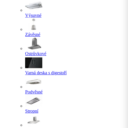
Výsuvné
Závěsné
Ostrůvkové
Varná deska s digestoří
Podvěsné
Stropní