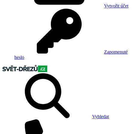
Vytvořit účet
Zapomenuté
heslo
Vyhledat