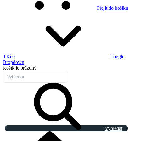
Přejít do košíku
0 Kč
0
Toggle
Dropdown
Košík
je prázdný
Vyhledat