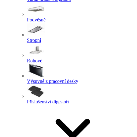
Podvěsné
Stropní
Rohové
Výsuvné z pracovní desky
Příslušenství digestoří