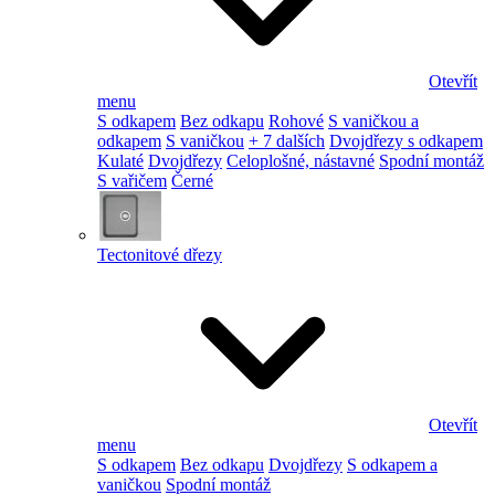
Otevřít
menu
S odkapem
Bez odkapu
Rohové
S vaničkou a
odkapem
S vaničkou
+ 7 dalších
Dvojdřezy s odkapem
Kulaté
Dvojdřezy
Celoplošné, nástavné
Spodní montáž
S vařičem
Černé
Tectonitové dřezy
Otevřít
menu
S odkapem
Bez odkapu
Dvojdřezy
S odkapem a
vaničkou
Spodní montáž