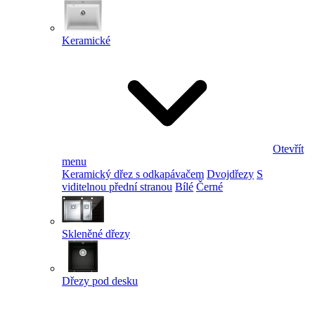
Keramické
Otevřít
menu
Keramický dřez s odkapávačem
Dvojdřezy
S
viditelnou přední stranou
Bílé
Černé
Skleněné dřezy
Dřezy pod desku