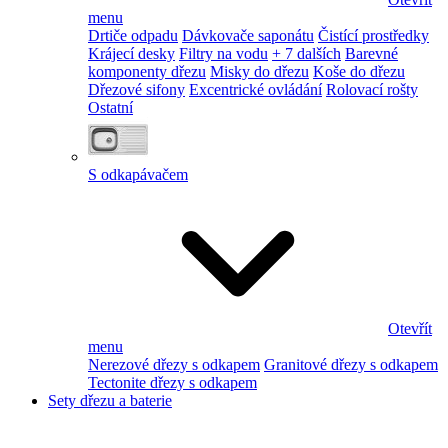
menu
Drtiče odpadu
Dávkovače saponátu
Čistící prostředky
Krájecí desky
Filtry na vodu
+ 7 dalších
Barevné
komponenty dřezu
Misky do dřezu
Koše do dřezu
Dřezové sifony
Excentrické ovládání
Rolovací rošty
Ostatní
S odkapávačem
Otevřít
menu
Nerezové dřezy s odkapem
Granitové dřezy s odkapem
Tectonite dřezy s odkapem
Sety dřezu a baterie