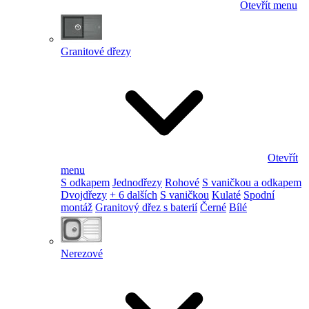
Otevřít menu
Granitové dřezy
Otevřít
menu
S odkapem
Jednodřezy
Rohové
S vaničkou a odkapem
Dvojdřezy
+ 6 dalších
S vaničkou
Kulaté
Spodní
montáž
Granitový dřez s baterií
Černé
Bílé
Nerezové