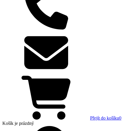
Přejít do košíku
0
Košík
je prázdný