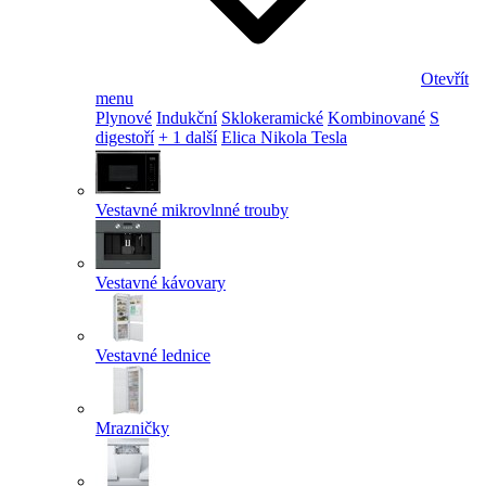
Otevřít
menu
Plynové
Indukční
Sklokeramické
Kombinované
S
digestoří
+ 1 další
Elica Nikola Tesla
Vestavné mikrovlnné trouby
Vestavné kávovary
Vestavné lednice
Mrazničky