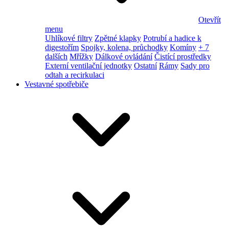
Otevřít
menu
Uhlíkové filtry
Zpětné klapky
Potrubí a hadice k
digestořím
Spojky, kolena, průchodky
Komíny
+ 7
dalších
Mřížky
Dálkové ovládání
Čistící prostředky
Externí ventilační jednotky
Ostatní
Rámy
Sady pro
odtah a recirkulaci
Vestavné spotřebiče