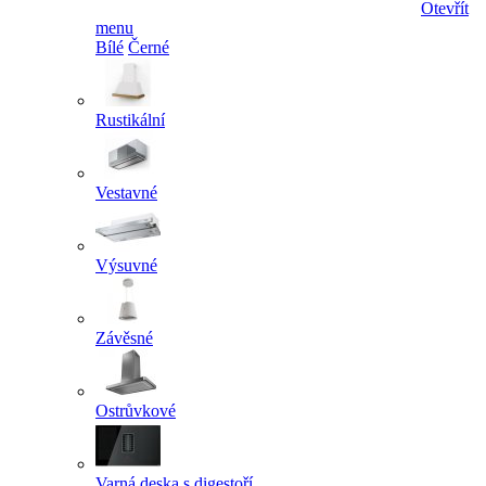
Otevřít
menu
Bílé
Černé
Rustikální
Vestavné
Výsuvné
Závěsné
Ostrůvkové
Varná deska s digestoří