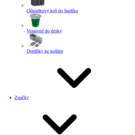
Odpadkový koš do šuplíku
Vestavné do desky
Doplňky ke košům
Značky