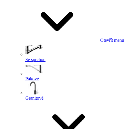
Otevřít menu
Se sprchou
Pákové
Granitové