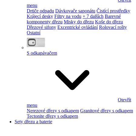
menu
Drtiče odpadu
Dávkovače saponátu
Čistící prostředky
Krájecí desky
Filtry na vodu
+ 7 dalších
Barevné
komponenty dřezu
Misky do dřezu
Koše do dřezu
Dřezové sifony
Excentrické ovládání
Rolovací rošty
Ostatní
S odkapávačem
Otevřít
menu
Nerezové dřezy s odkapem
Granitové dřezy s odkapem
Tectonite dřezy s odkapem
Sety dřezu a baterie