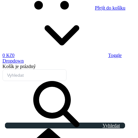
Přejít do košíku
0 Kč
0
Toggle
Dropdown
Košík
je prázdný
Vyhledat