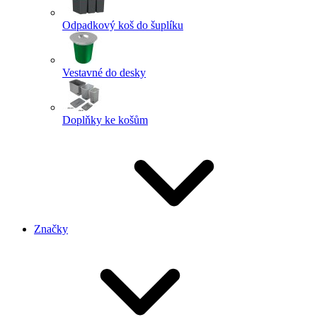
Odpadkový koš do šuplíku
Vestavné do desky
Doplňky ke košům
Značky