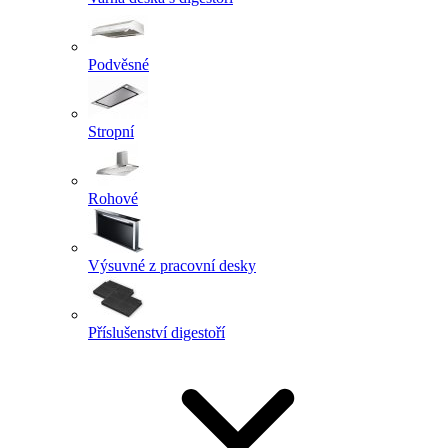
Podvěsné
Stropní
Rohové
Výsuvné z pracovní desky
Příslušenství digestoří