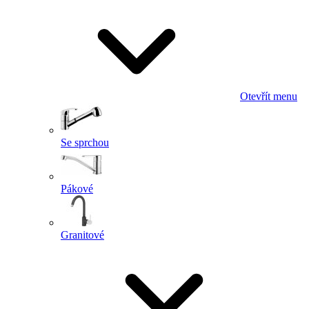
Otevřít menu
Se sprchou
Pákové
Granitové