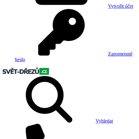
Vytvořit účet
Zapomenuté
heslo
Vyhledat