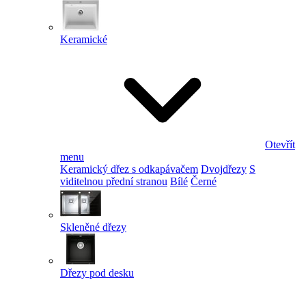
Keramické
Otevřít
menu
Keramický dřez s odkapávačem
Dvojdřezy
S
viditelnou přední stranou
Bílé
Černé
Skleněné dřezy
Dřezy pod desku