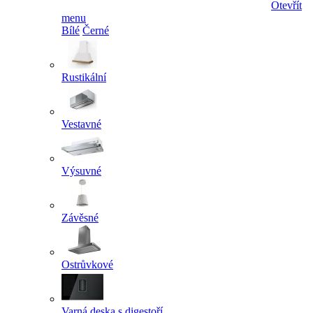
Otevřít
menu
Bílé
Černé
Rustikální
Vestavné
Výsuvné
Závěsné
Ostrůvkové
Varná deska s digestoří