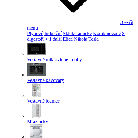
Otevřít
menu
Plynové
Indukční
Sklokeramické
Kombinované
S
digestoří
+ 1 další
Elica Nikola Tesla
Vestavné mikrovlnné trouby
Vestavné kávovary
Vestavné lednice
Mrazničky