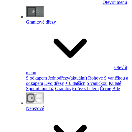
Otevřít menu
Granitové dřezy
Otevřít
menu
S odkapem
Jednodřezy
(aktuální)
Rohové
S vaničkou a
odkapem
Dvojdřezy
+ 6 dalších
S vaničkou
Kulaté
Spodní montáž
Granitový dřez s baterií
Černé
Bílé
Nerezové