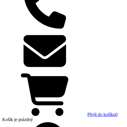
Přejít do košíku
0
Košík
je prázdný