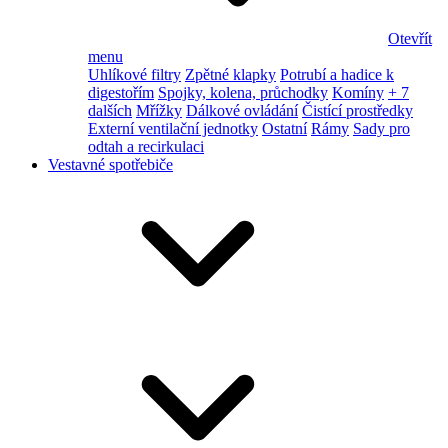
Otevřít
menu
Uhlíkové filtry
Zpětné klapky
Potrubí a hadice k
digestořím
Spojky, kolena, průchodky
Komíny
+ 7
dalších
Mřížky
Dálkové ovládání
Čistící prostředky
Externí ventilační jednotky
Ostatní
Rámy
Sady pro
odtah a recirkulaci
Vestavné spotřebiče