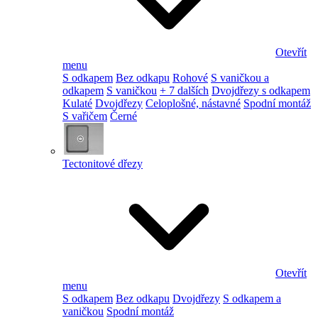
Otevřít
menu
S odkapem
Bez odkapu
Rohové
S vaničkou a
odkapem
S vaničkou
+ 7 dalších
Dvojdřezy s odkapem
Kulaté
Dvojdřezy
Celoplošné, nástavné
Spodní montáž
S vařičem
Černé
Tectonitové dřezy
Otevřít
menu
S odkapem
Bez odkapu
Dvojdřezy
S odkapem a
vaničkou
Spodní montáž