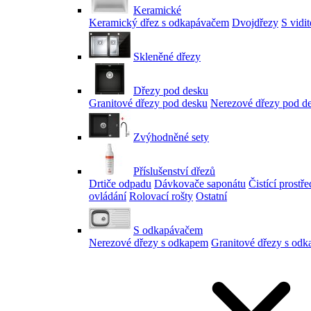
Keramické
Keramický dřez s odkapávačem
Dvojdřezy
S vidi
Skleněné dřezy
Dřezy pod desku
Granitové dřezy pod desku
Nerezové dřezy pod d
Zvýhodněné sety
Příslušenství dřezů
Drtiče odpadu
Dávkovače saponátu
Čistící prostř
ovládání
Rolovací rošty
Ostatní
S odkapávačem
Nerezové dřezy s odkapem
Granitové dřezy s od