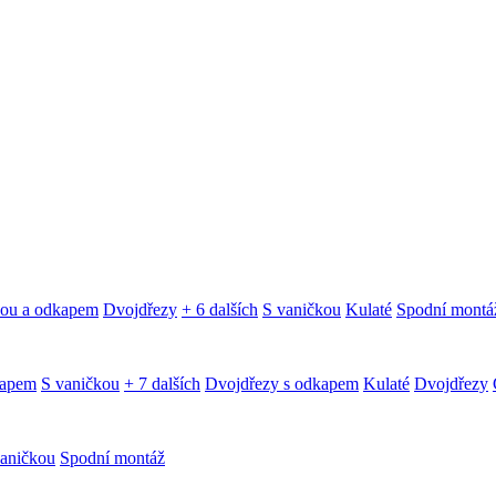
kou a odkapem
Dvojdřezy
+ 6 dalších
S vaničkou
Kulaté
Spodní montá
kapem
S vaničkou
+ 7 dalších
Dvojdřezy s odkapem
Kulaté
Dvojdřezy
aničkou
Spodní montáž