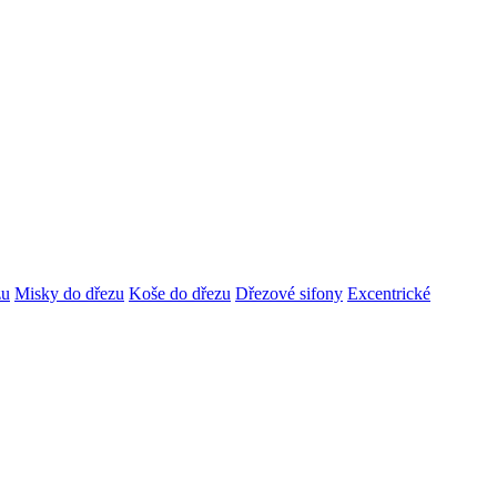
zu
Misky do dřezu
Koše do dřezu
Dřezové sifony
Excentrické