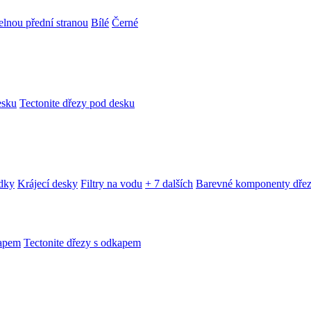
telnou přední stranou
Bílé
Černé
esku
Tectonite dřezy pod desku
edky
Krájecí desky
Filtry na vodu
+ 7 dalších
Barevné komponenty dře
kapem
Tectonite dřezy s odkapem