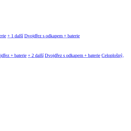
erie
+ 1 další
Dvojdřez s odkapem + baterie
dřez + baterie
+ 2 další
Dvojdřez s odkapem + baterie
Celoplošný,