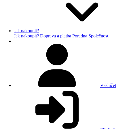
Jak nakoupit?
Jak nakoupit?
Doprava a platba
Poradna
Společnost
Váš účet