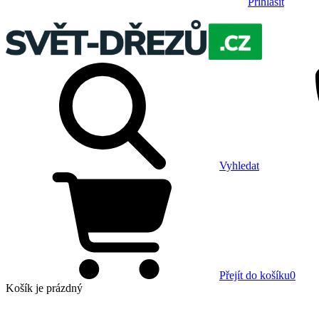
Přihlásit
Vyhledat
Přejít do košíku
0
Košík
je prázdný