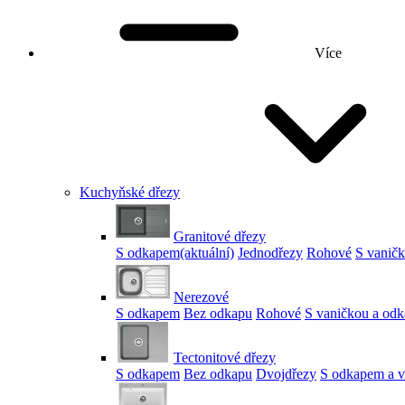
Více
Kuchyňské dřezy
Granitové dřezy
S odkapem
(aktuální)
Jednodřezy
Rohové
S vanič
Nerezové
S odkapem
Bez odkapu
Rohové
S vaničkou a od
Tectonitové dřezy
S odkapem
Bez odkapu
Dvojdřezy
S odkapem a v