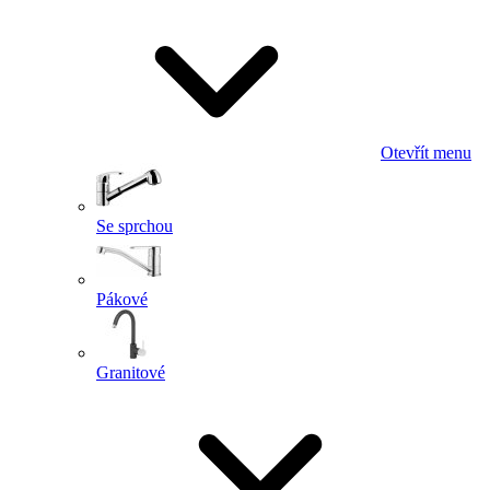
Otevřít menu
Se sprchou
Pákové
Granitové