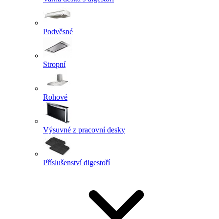
Podvěsné
Stropní
Rohové
Výsuvné z pracovní desky
Příslušenství digestoří