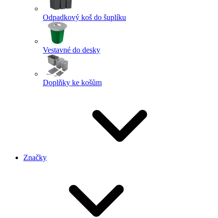
Odpadkový koš do šuplíku
Vestavné do desky
Doplňky ke košům
Značky