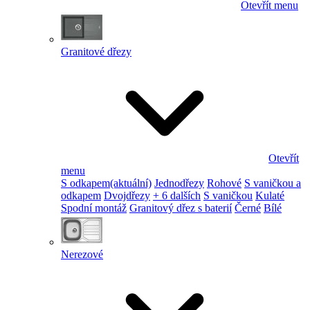
Otevřít menu
Granitové dřezy
Otevřít
menu
S odkapem
(aktuální)
Jednodřezy
Rohové
S vaničkou a
odkapem
Dvojdřezy
+ 6 dalších
S vaničkou
Kulaté
Spodní montáž
Granitový dřez s baterií
Černé
Bílé
Nerezové