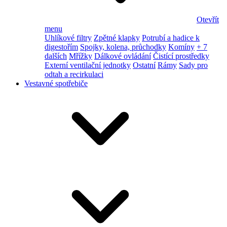
Otevřít
menu
Uhlíkové filtry
Zpětné klapky
Potrubí a hadice k
digestořím
Spojky, kolena, průchodky
Komíny
+ 7
dalších
Mřížky
Dálkové ovládání
Čistící prostředky
Externí ventilační jednotky
Ostatní
Rámy
Sady pro
odtah a recirkulaci
Vestavné spotřebiče