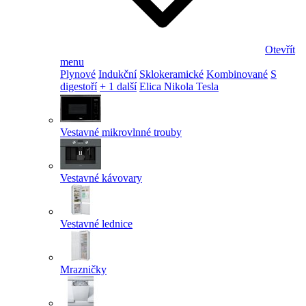
Otevřít
menu
Plynové
Indukční
Sklokeramické
Kombinované
S
digestoří
+ 1 další
Elica Nikola Tesla
Vestavné mikrovlnné trouby
Vestavné kávovary
Vestavné lednice
Mrazničky