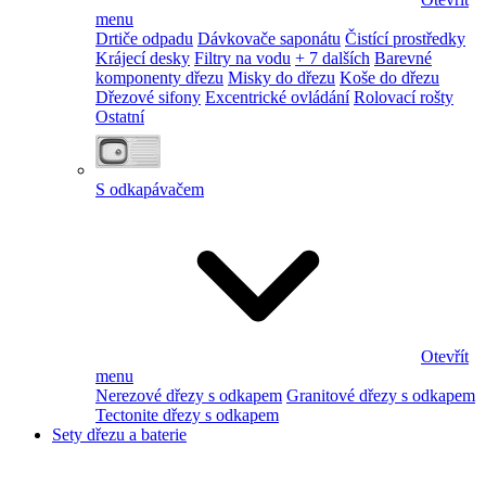
menu
Drtiče odpadu
Dávkovače saponátu
Čistící prostředky
Krájecí desky
Filtry na vodu
+ 7 dalších
Barevné
komponenty dřezu
Misky do dřezu
Koše do dřezu
Dřezové sifony
Excentrické ovládání
Rolovací rošty
Ostatní
S odkapávačem
Otevřít
menu
Nerezové dřezy s odkapem
Granitové dřezy s odkapem
Tectonite dřezy s odkapem
Sety dřezu a baterie