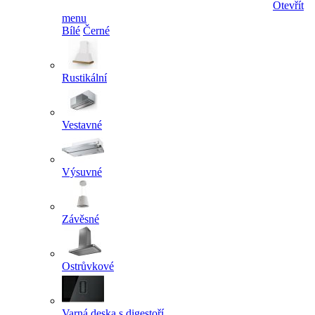
Otevřít
menu
Bílé
Černé
Rustikální
Vestavné
Výsuvné
Závěsné
Ostrůvkové
Varná deska s digestoří