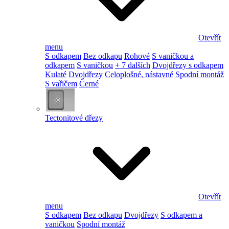
Otevřít
menu
S odkapem
Bez odkapu
Rohové
S vaničkou a
odkapem
S vaničkou
+ 7 dalších
Dvojdřezy s odkapem
Kulaté
Dvojdřezy
Celoplošné, nástavné
Spodní montáž
S vařičem
Černé
Tectonitové dřezy
Otevřít
menu
S odkapem
Bez odkapu
Dvojdřezy
S odkapem a
vaničkou
Spodní montáž