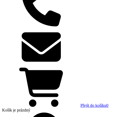
Přejít do košíku
0
Košík
je prázdný