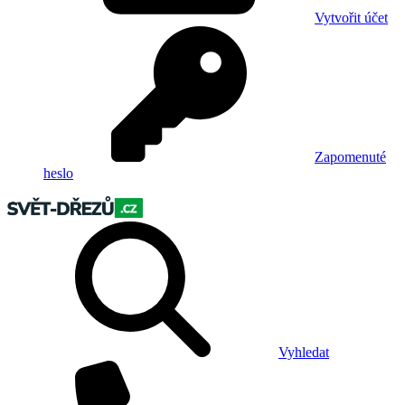
Vytvořit účet
Zapomenuté
heslo
Vyhledat