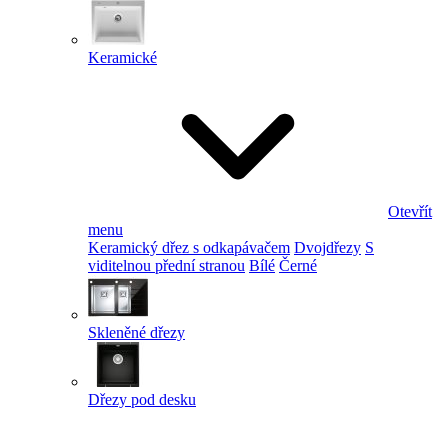
Keramické
Otevřít
menu
Keramický dřez s odkapávačem
Dvojdřezy
S
viditelnou přední stranou
Bílé
Černé
Skleněné dřezy
Dřezy pod desku