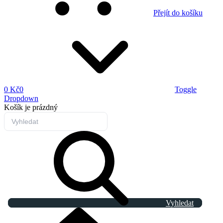
Přejít do košíku
0 Kč
0
Toggle
Dropdown
Košík
je prázdný
Vyhledat