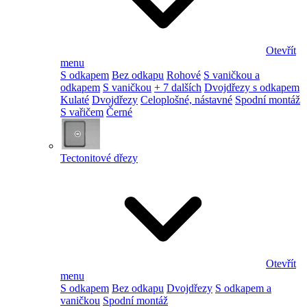
Otevřít
menu
S odkapem
Bez odkapu
Rohové
S vaničkou a
odkapem
S vaničkou
+ 7 dalších
Dvojdřezy s odkapem
Kulaté
Dvojdřezy
Celoplošné, nástavné
Spodní montáž
S vařičem
Černé
Tectonitové dřezy
Otevřít
menu
S odkapem
Bez odkapu
Dvojdřezy
S odkapem a
vaničkou
Spodní montáž