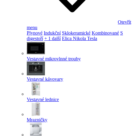
Otevřít
menu
Plynové
Indukční
Sklokeramické
Kombinované
S
digestoří
+ 1 další
Elica Nikola Tesla
Vestavné mikrovlnné trouby
Vestavné kávovary
Vestavné lednice
Mrazničky