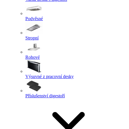
Podvěsné
Stropní
Rohové
Výsuvné z pracovní desky
Příslušenství digestoří