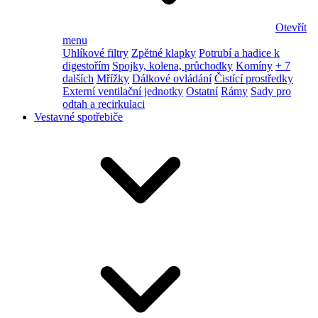
Otevřít
menu
Uhlíkové filtry
Zpětné klapky
Potrubí a hadice k
digestořím
Spojky, kolena, průchodky
Komíny
+ 7
dalších
Mřížky
Dálkové ovládání
Čistící prostředky
Externí ventilační jednotky
Ostatní
Rámy
Sady pro
odtah a recirkulaci
Vestavné spotřebiče