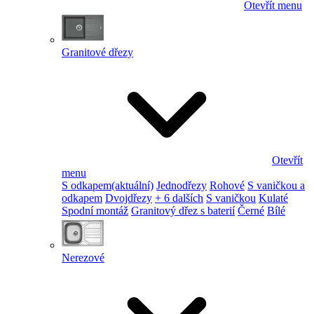
Otevřít menu
Granitové dřezy
Otevřít
menu
S odkapem
(aktuální)
Jednodřezy
Rohové
S vaničkou a
odkapem
Dvojdřezy
+ 6 dalších
S vaničkou
Kulaté
Spodní montáž
Granitový dřez s baterií
Černé
Bílé
Nerezové