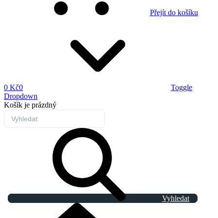
Přejít do košíku
0 Kč
0
Toggle
Dropdown
Košík
je prázdný
Vyhledat