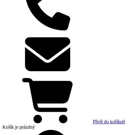
Přejít do košíku
0
Košík
je prázdný