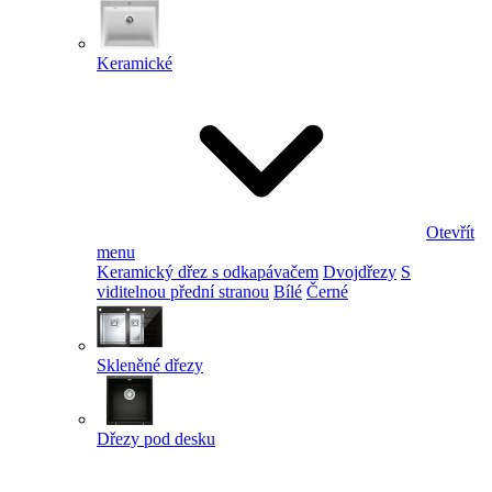
Keramické
Otevřít
menu
Keramický dřez s odkapávačem
Dvojdřezy
S
viditelnou přední stranou
Bílé
Černé
Skleněné dřezy
Dřezy pod desku