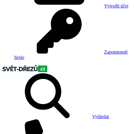
Vytvořit účet
Zapomenuté
heslo
Vyhledat