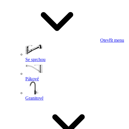
Otevřít menu
Se sprchou
Pákové
Granitové