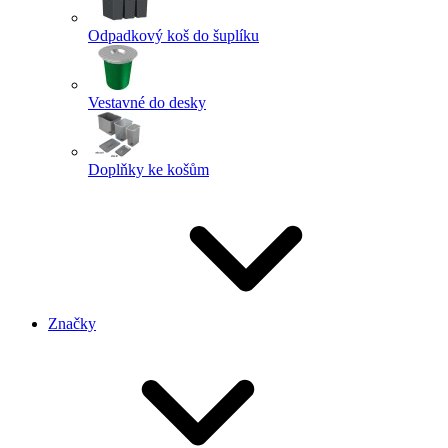
Odpadkový koš do šuplíku
Vestavné do desky
Doplňky ke košům
Značky