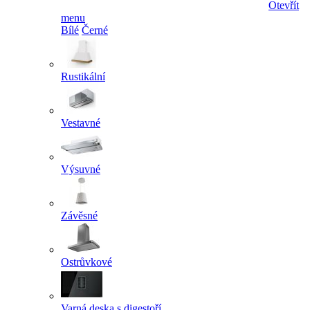
Otevřít
menu
Bílé
Černé
Rustikální
Vestavné
Výsuvné
Závěsné
Ostrůvkové
Varná deska s digestoří