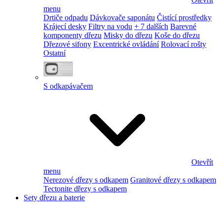
menu
Drtiče odpadu
Dávkovače saponátu
Čistící prostředky
Krájecí desky
Filtry na vodu
+ 7 dalších
Barevné
komponenty dřezu
Misky do dřezu
Koše do dřezu
Dřezové sifony
Excentrické ovládání
Rolovací rošty
Ostatní
S odkapávačem
Otevřít
menu
Nerezové dřezy s odkapem
Granitové dřezy s odkapem
Tectonite dřezy s odkapem
Sety dřezu a baterie