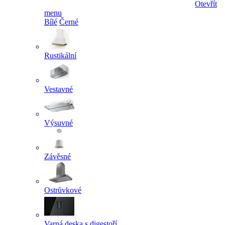
Otevřít
menu
Bílé
Černé
Rustikální
Vestavné
Výsuvné
Závěsné
Ostrůvkové
Varná deska s digestoří