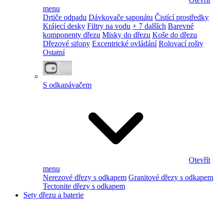
menu
Drtiče odpadu
Dávkovače saponátu
Čistící prostředky
Krájecí desky
Filtry na vodu
+ 7 dalších
Barevné
komponenty dřezu
Misky do dřezu
Koše do dřezu
Dřezové sifony
Excentrické ovládání
Rolovací rošty
Ostatní
S odkapávačem
Otevřít
menu
Nerezové dřezy s odkapem
Granitové dřezy s odkapem
Tectonite dřezy s odkapem
Sety dřezu a baterie