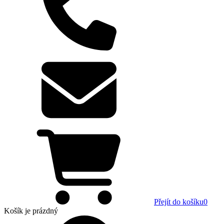
Přejít do košíku
0
Košík
je prázdný