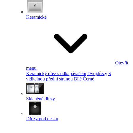
Keramické
Otevřít
menu
Keramický dřez s odkapávačem
Dvojdřezy
S
viditelnou přední stranou
Bílé
Černé
Skleněné dřezy
Dřezy pod desku