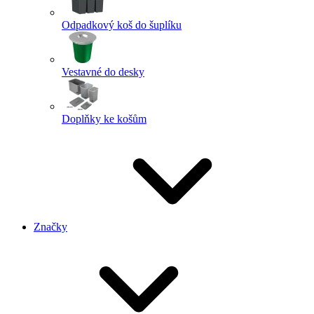
Odpadkový koš do šuplíku
Vestavné do desky
Doplňky ke košům
Značky