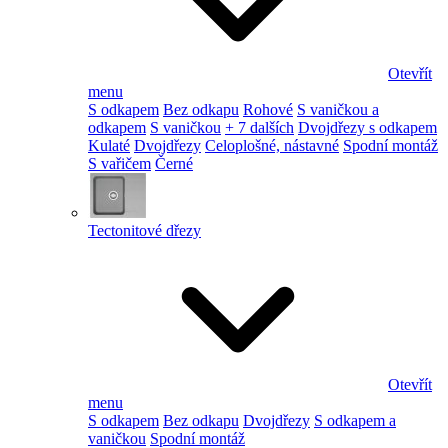
Otevřít
menu
S odkapem
Bez odkapu
Rohové
S vaničkou a
odkapem
S vaničkou
+ 7 dalších
Dvojdřezy s odkapem
Kulaté
Dvojdřezy
Celoplošné, nástavné
Spodní montáž
S vařičem
Černé
Tectonitové dřezy
Otevřít
menu
S odkapem
Bez odkapu
Dvojdřezy
S odkapem a
vaničkou
Spodní montáž