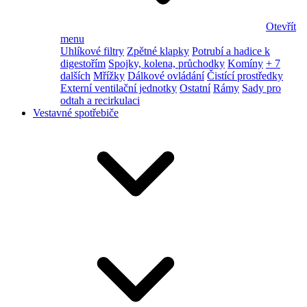
Otevřít
menu
Uhlíkové filtry
Zpětné klapky
Potrubí a hadice k
digestořím
Spojky, kolena, průchodky
Komíny
+ 7
dalších
Mřížky
Dálkové ovládání
Čistící prostředky
Externí ventilační jednotky
Ostatní
Rámy
Sady pro
odtah a recirkulaci
Vestavné spotřebiče