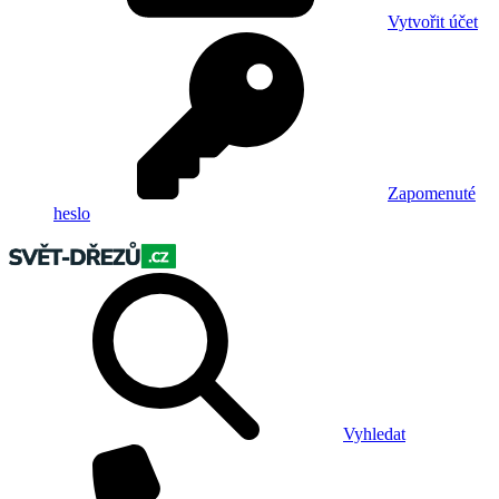
Vytvořit účet
Zapomenuté
heslo
Vyhledat