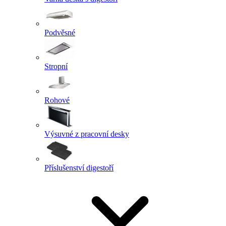
Podvěsné
Stropní
Rohové
Výsuvné z pracovní desky
Příslušenství digestoří