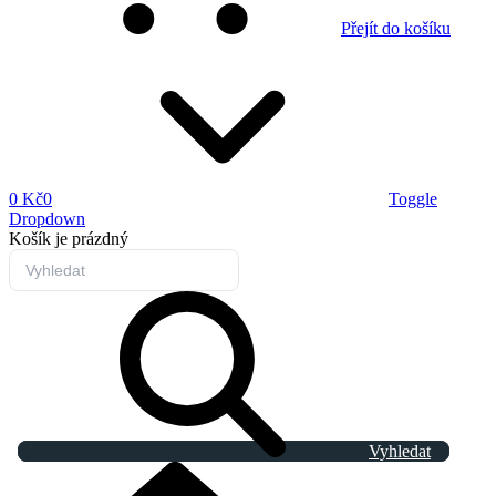
Přejít do košíku
0 Kč
0
Toggle
Dropdown
Košík
je prázdný
Vyhledat