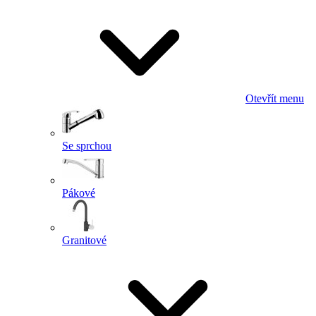
Otevřít menu
Se sprchou
Pákové
Granitové