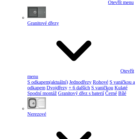
Otevřít menu
Granitové dřezy
Otevřít
menu
S odkapem
(aktuální)
Jednodřezy
Rohové
S vaničkou a
odkapem
Dvojdřezy
+ 6 dalších
S vaničkou
Kulaté
Spodní montáž
Granitový dřez s baterií
Černé
Bílé
Nerezové