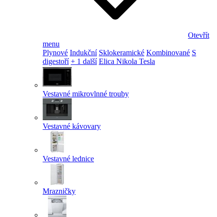
Otevřít
menu
Plynové
Indukční
Sklokeramické
Kombinované
S
digestoří
+ 1 další
Elica Nikola Tesla
Vestavné mikrovlnné trouby
Vestavné kávovary
Vestavné lednice
Mrazničky